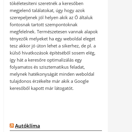
tökéletesíteni szeretnék a keresőben
megjelenő találatokat, úgy hogy azok
szerepeljenek jól helyen akik az Ő általuk
fontosnak tartott szempontoknak
megfelelnek. Természetesen vannak alapok
tényezők melyeket ha egy weboldal eleget
tesz akkor jó úton lehet a sikerhez, de pl. a
külső hivatkozások építéséből sosem elég,
így hát a keresőre optimalizálás egy
folyamatos és szisztematikus feladat,
melynek hatékonyságát minden weboldal
tulajdonos érzékelte már akik a Google
keresőből kapott már látogatót.
Autóklíma