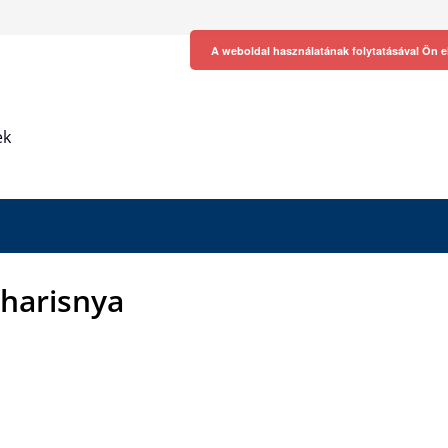
A weboldal használatának folytatásával Ön e
ek
lharisnya