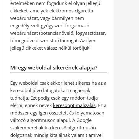
értelmében nem fogadunk el olyan jellegű
cikkeket, amelyek elektromos cigaretta
webáruházat, vagy bármilyen nem
engedélyezett gyógyszert forgalmazó
webáruházat (potencianövelő, fogyasztószer,
tömegnövelő szer stb.) támogat. Az ilyen
jellegű cikkeket válasz nélkül töröljük!
Mi egy weboldal sikerének alapja?
Egy weboldal csak akkor lehet sikeres ha az a
keresőből jövő látogatókat magáénak
tudhatja. Ezt pedig csak egy módon tudja
elérni, ennek nevek
keresőoptimalizálás
. Ez a
módszer egy igen összetett és folyamatosan
változó algoritmuson alapul. A Google
szakemberei akik a kereső algoritmusán
dolgoznak mindig kitalálnak valamit amivel