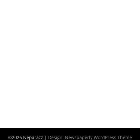
©2026 Neparázz
| Design:
Newspaperly WordPress Theme