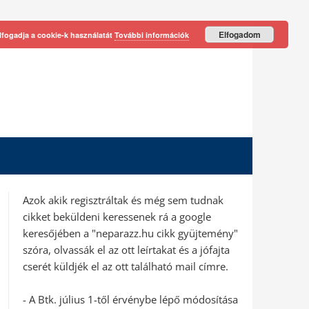
Elfogadom
lfogadja a cookie-k használatát
További információk
Azok akik regisztráltak és még sem tudnak
cikket beküldeni keressenek rá a google
keresőjében a "neparazz.hu cikk gyüjtemény"
szóra, olvassák el az ott leírtakat és a jófajta
cserét küldjék el az ott található mail címre.
- A Btk. július 1-től érvénybe lépő módosítása