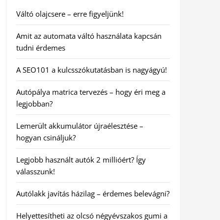
Váltó olajcsere – erre figyeljünk!
Amit az automata váltó használata kapcsán
tudni érdemes
A SEO101 a kulcsszókutatásban is nagyágyú!
Autópálya matrica tervezés – hogy éri meg a
legjobban?
Lemerült akkumulátor újraélesztése –
hogyan csináljuk?
Legjobb használt autók 2 millióért? Így
válasszunk!
Autólakk javítás házilag – érdemes belevágni?
Helyettesítheti az olcsó négyévszakos gumi a