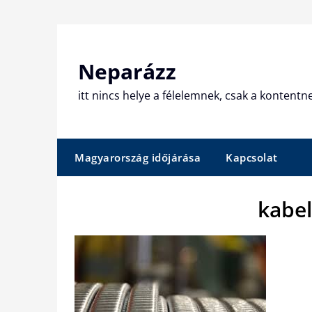
Skip
to
content
Neparázz
itt nincs helye a félelemnek, csak a kontentn
Magyarország időjárása
Kapcsolat
kabe