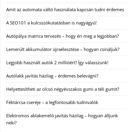
Amit az automata váltó használata kapcsán tudni érdemes
A SEO101 a kulcsszókutatásban is nagyágyú!
Autópálya matrica tervezés – hogy éri meg a legjobban?
Lemerült akkumulátor újraélesztése – hogyan csináljuk?
Legjobb használt autók 2 millióért? Így válasszunk!
Autólakk javítás házilag – érdemes belevágni?
Helyettesítheti az olcsó négyévszakos gumi a téli gumit?
Féktárcsa cseréje – a legfontosabb tudnivalók
Elektromos ablakemelő javítás házilag – hogyan álljunk
neki?