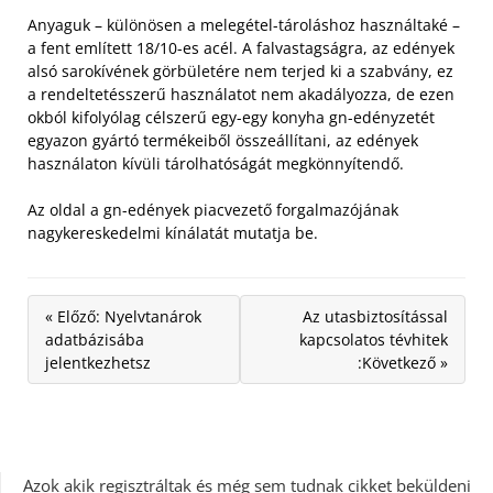
Anyaguk – különösen a melegétel-tároláshoz használtaké –
a fent említett 18/10-es acél. A falvastagságra, az edények
alsó sarokívének görbületére nem terjed ki a szabvány, ez
a rendeltetésszerű használatot nem akadályozza, de ezen
okból kifolyólag célszerű egy-egy konyha gn-edényzetét
egyazon gyártó termékeiből összeállítani, az edények
használaton kívüli tárolhatóságát megkönnyítendő.
Az oldal a gn-edények piacvezető forgalmazójának
nagykereskedelmi kínálatát mutatja be.
« Előző: Nyelvtanárok
Az utasbiztosítással
adatbázisába
kapcsolatos tévhitek
jelentkezhetsz
:Következő »
Azok akik regisztráltak és még sem tudnak cikket beküldeni