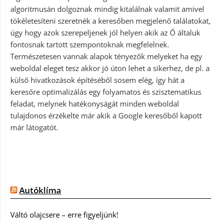
algoritmusán dolgoznak mindig kitalálnak valamit amivel
tökéletesíteni szeretnék a keresőben megjelenő találatokat,
úgy hogy azok szerepeljenek jól helyen akik az Ő általuk
fontosnak tartott szempontoknak megfelelnek.
Természetesen vannak alapok tényezők melyeket ha egy
weboldal eleget tesz akkor jó úton lehet a sikerhez, de pl. a
külső hivatkozások építéséből sosem elég, így hát a
keresőre optimalizálás egy folyamatos és szisztematikus
feladat, melynek hatékonyságát minden weboldal
tulajdonos érzékelte már akik a Google keresőből kapott
már látogatót.
Autóklíma
Váltó olajcsere – erre figyeljünk!