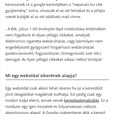
keressenek rá a google keresőjében a "neparazz.hu cikk
gyüjtemény" szóra, olvassák el az ott leírtakat és a jófajta
cserét küldjék el az ott található mail címre.
- A Btk. július 1-től érvénybe lépő módosítása értelmében
nem fogadunk el olyan jellegű cikkeket, amelyek
elektromos cigaretta webáruházat, vagy bármilyen nem
engedélyezett gyógyszert forgalmazó webáruházat
(potencianövelő, fogyasztószer, tömegnövelő szer stb.)
támogat. Az ilyen jellegű cikkeket válasz nélkül töröljük!
Mi egy weboldal sikerének alapja?
Egy weboldal csak akkor lehet sikeres ha az a keresőből
jövő látogatókat magáénak tudhatja. Ezt pedig csak egy
módon tudja elérni, ennek nevek
keresőoptimalizálás
. Ez a
módszer egy igen összetett és folyamatosan változó
algoritmuson alapul. A Google szakemberei akik a kereső