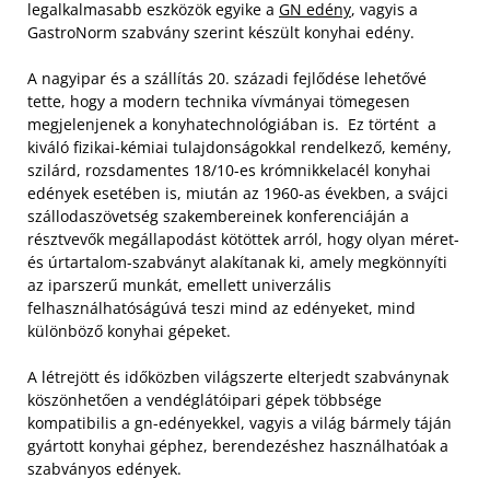
legalkalmasabb eszközök egyike a
GN edény
, vagyis a
GastroNorm szabvány szerint készült konyhai edény.
A nagyipar és a szállítás 20. századi fejlődése lehetővé
tette, hogy a modern technika vívmányai tömegesen
megjelenjenek a konyhatechnológiában is. Ez történt a
kiváló fizikai-kémiai tulajdonságokkal rendelkező, kemény,
szilárd, rozsdamentes 18/10-es krómnikkelacél konyhai
edények esetében is, miután az 1960-as években, a svájci
szállodaszövetség szakembereinek konferenciáján a
résztvevők megállapodást kötöttek arról, hogy olyan méret-
és úrtartalom-szabványt alakítanak ki, amely megkönnyíti
az iparszerű munkát, emellett univerzális
felhasználhatóságúvá teszi mind az edényeket, mind
különböző konyhai gépeket.
A létrejött és időközben világszerte elterjedt szabványnak
köszönhetően a vendéglátóipari gépek többsége
kompatibilis a gn-edényekkel, vagyis a világ bármely táján
gyártott konyhai géphez, berendezéshez használhatóak a
szabványos edények.