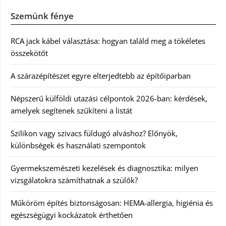
Szemünk fénye
RCA jack kábel választása: hogyan találd meg a tökéletes
összekötőt
A szárazépítészet egyre elterjedtebb az építőiparban
Népszerű külföldi utazási célpontok 2026-ban: kérdések,
amelyek segítenek szűkíteni a listát
Szilikon vagy szivacs füldugó alváshoz? Előnyök,
különbségek és használati szempontok
Gyermekszemészeti kezelések és diagnosztika: milyen
vizsgálatokra számíthatnak a szülők?
Műköröm építés biztonságosan: HEMA-allergia, higiénia és
egészségügyi kockázatok érthetően