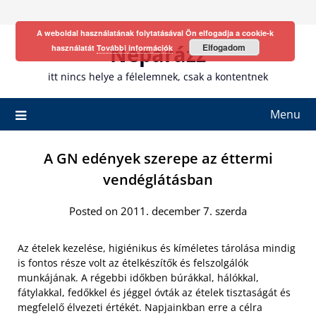
Skip
to
A weboldal használatának folytatásával Ön elfogadja a cookie-k
content
Neparázz
Elfogadom
használatát
További információk
itt nincs helye a félelemnek, csak a kontentnek
Menu
A GN edények szerepe az éttermi
vendéglátásban
Posted on 2011. december 7. szerda
Az ételek kezelése, higiénikus és kíméletes tárolása mindig
is fontos része volt az ételkészítők és felszolgálók
munkájának. A régebbi időkben búrákkal, hálókkal,
fátylakkal, fedőkkel és jéggel óvták az ételek tisztaságát és
megfelelő élvezeti értékét. Napjainkban erre a célra