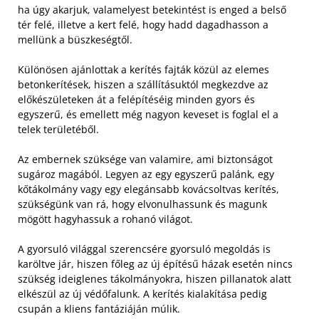
ha úgy akarjuk, valamelyest betekintést is enged a belső
tér felé, illetve a kert felé, hogy hadd dagadhasson a
mellünk a büszkeségtől.
Különösen ajánlottak a kerítés fajták közül az elemes
betonkerítések, hiszen a szállításuktól megkezdve az
előkészületeken át a felépítéséig minden gyors és
egyszerű, és emellett még nagyon keveset is foglal el a
telek területéből.
Az embernek szüksége van valamire, ami biztonságot
sugároz magából. Legyen az egy egyszerű palánk, egy
kőtákolmány vagy egy elegánsabb kovácsoltvas kerítés,
szükségünk van rá, hogy elvonulhassunk és magunk
mögött hagyhassuk a rohanó világot.
A gyorsuló világgal szerencsére gyorsuló megoldás is
karöltve jár, hiszen főleg az új építésű házak esetén nincs
szükség ideiglenes tákolmányokra, hiszen pillanatok alatt
elkészül az új védőfalunk. A kerítés kialakítása pedig
csupán a kliens fantáziáján múlik.