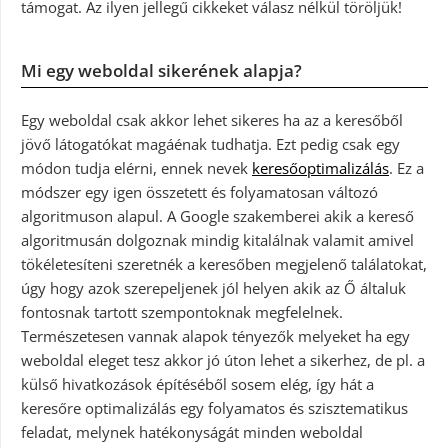
támogat. Az ilyen jellegű cikkeket válasz nélkül töröljük!
Mi egy weboldal sikerének alapja?
Egy weboldal csak akkor lehet sikeres ha az a keresőből
jövő látogatókat magáénak tudhatja. Ezt pedig csak egy
módon tudja elérni, ennek nevek
keresőoptimalizálás
. Ez a
módszer egy igen összetett és folyamatosan változó
algoritmuson alapul. A Google szakemberei akik a kereső
algoritmusán dolgoznak mindig kitalálnak valamit amivel
tökéletesíteni szeretnék a keresőben megjelenő találatokat,
úgy hogy azok szerepeljenek jól helyen akik az Ő általuk
fontosnak tartott szempontoknak megfelelnek.
Természetesen vannak alapok tényezők melyeket ha egy
weboldal eleget tesz akkor jó úton lehet a sikerhez, de pl. a
külső hivatkozások építéséből sosem elég, így hát a
keresőre optimalizálás egy folyamatos és szisztematikus
feladat, melynek hatékonyságát minden weboldal