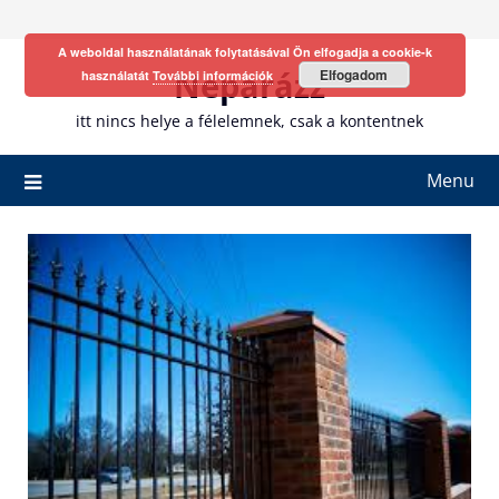
Skip
to
A weboldal használatának folytatásával Ön elfogadja a cookie-k
content
Neparázz
Elfogadom
használatát
További információk
itt nincs helye a félelemnek, csak a kontentnek
Menu