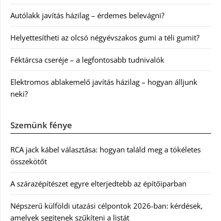
Autólakk javítás házilag – érdemes belevágni?
Helyettesítheti az olcsó négyévszakos gumi a téli gumit?
Féktárcsa cseréje – a legfontosabb tudnivalók
Elektromos ablakemelő javítás házilag – hogyan álljunk
neki?
Szemünk fénye
RCA jack kábel választása: hogyan találd meg a tökéletes
összekötőt
A szárazépítészet egyre elterjedtebb az építőiparban
Népszerű külföldi utazási célpontok 2026-ban: kérdések,
amelyek segítenek szűkíteni a listát