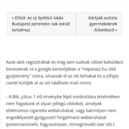
« Előző: Az új építésű lakás
Kártyák autista
Budapest peremein sok extrát
gyermekeknek
tartalmaz
:Következő »
Azok akik regisztráltak és még sem tudnak cikket beküldeni
keressenek rá a google keresőjében a "neparazz.hu cikk
gyüjtemény" szóra, olvassák el az ott leírtakat és a jófajta
cserét küldjék el az ott található mail címre.
- A Btk. július 1-től érvénybe lépő módosítása értelmében
nem fogadunk el olyan jellegű cikkeket, amelyek
elektromos cigaretta webáruházat, vagy bármilyen nem
engedélyezett gyógyszert forgalmazó webáruházat
(potencianövelő, fogyasztószer, tömegnövelő szer stb.)