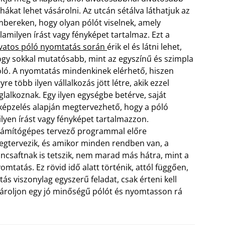
hákat lehet vásárolni. Az utcán sétálva láthatjuk az
bereken, hogy olyan pólót viselnek, amely
lamilyen írást vagy fényképet tartalmaz. Ezt a
vatos póló nyomtatás során
érik el és látni lehet,
gy sokkal mutatósabb, mint az egyszínű és szimpla
ló.
A nyomtatás mindenkinek elérhető, hiszen
yre több ilyen vállalkozás jött létre, akik ezzel
glalkoznak. Egy ilyen egységbe betérve, saját
képzelés alapján megtervezhető, hogy a póló
lyen írást vagy fényképet tartalmazzon.
ámítógépes tervező programmal előre
gtervezik, és amikor minden rendben van, a
ncsaftnak is tetszik, nem marad más hátra, mint a
omtatás. Ez rövid idő alatt történik, attól függően,
 viszonylag egyszerű feladat, csak érteni kell
sároljon egy jó minőségű pólót és nyomtasson rá