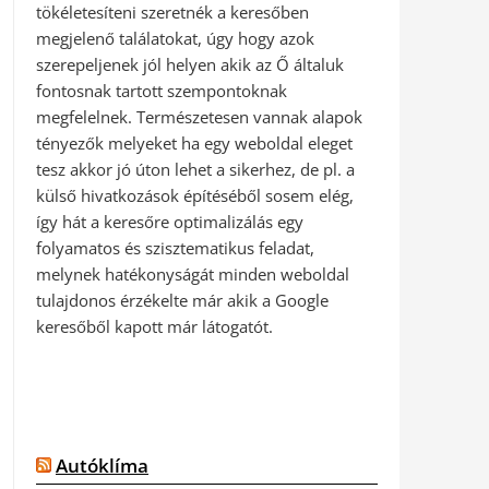
tökéletesíteni szeretnék a keresőben
megjelenő találatokat, úgy hogy azok
szerepeljenek jól helyen akik az Ő általuk
fontosnak tartott szempontoknak
megfelelnek. Természetesen vannak alapok
tényezők melyeket ha egy weboldal eleget
tesz akkor jó úton lehet a sikerhez, de pl. a
külső hivatkozások építéséből sosem elég,
így hát a keresőre optimalizálás egy
folyamatos és szisztematikus feladat,
melynek hatékonyságát minden weboldal
tulajdonos érzékelte már akik a Google
keresőből kapott már látogatót.
Autóklíma