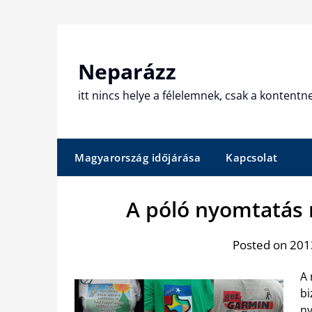
Skip
to
content
Neparázz
itt nincs helye a félelemnek, csak a kontentn
Magyarország időjárása
Kapcsolat
A póló nyomtatás 
Posted on 2013
A 
bi
ny