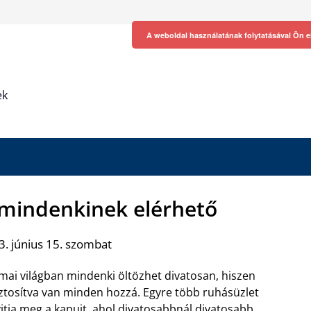
A weboldal használatának folytatásával Ön e
ek
mindenkinek elérhető
. június 15. szombat
mai világban mindenki öltözhet divatosan, hiszen
ztosítva van minden hozzá. Egyre több ruhásüzlet
itja meg a kapuit, ahol divatosabbnál divatosabb