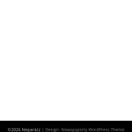
©2026 Neparázz
| Design:
Newspaperly WordPress Theme