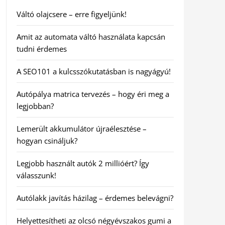
Váltó olajcsere – erre figyeljünk!
Amit az automata váltó használata kapcsán
tudni érdemes
A SEO101 a kulcsszókutatásban is nagyágyú!
Autópálya matrica tervezés – hogy éri meg a
legjobban?
Lemerült akkumulátor újraélesztése –
hogyan csináljuk?
Legjobb használt autók 2 millióért? Így
válasszunk!
Autólakk javítás házilag – érdemes belevágni?
Helyettesítheti az olcsó négyévszakos gumi a