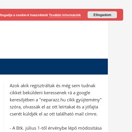
Elfogadom
lfogadja a cookie-k használatát
További információk
Azok akik regisztráltak és még sem tudnak
cikket beküldeni keressenek rá a google
keresőjében a "neparazz.hu cikk gyüjtemény"
szóra, olvassák el az ott leírtakat és a jófajta
cserét küldjék el az ott található mail címre.
- A Btk. július 1-től érvénybe lépő módosítása