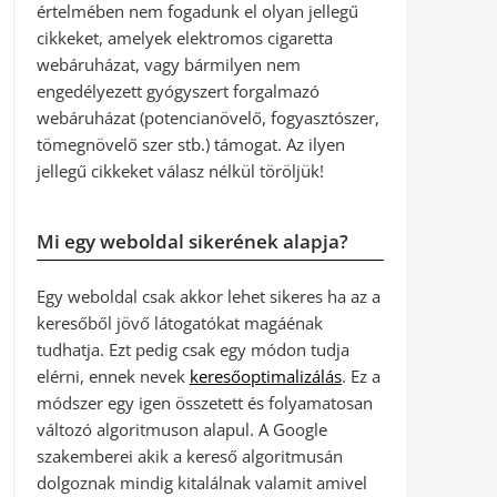
értelmében nem fogadunk el olyan jellegű
cikkeket, amelyek elektromos cigaretta
webáruházat, vagy bármilyen nem
engedélyezett gyógyszert forgalmazó
webáruházat (potencianövelő, fogyasztószer,
tömegnövelő szer stb.) támogat. Az ilyen
jellegű cikkeket válasz nélkül töröljük!
Mi egy weboldal sikerének alapja?
Egy weboldal csak akkor lehet sikeres ha az a
keresőből jövő látogatókat magáénak
tudhatja. Ezt pedig csak egy módon tudja
elérni, ennek nevek
keresőoptimalizálás
. Ez a
módszer egy igen összetett és folyamatosan
változó algoritmuson alapul. A Google
szakemberei akik a kereső algoritmusán
dolgoznak mindig kitalálnak valamit amivel