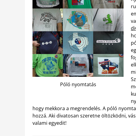
ru
em
va
di
ho
pó
eg
fo
el
mi
Sz
Póló nyomtatás
me
ku
ny
hogy mekkora a megrendelés. A póló nyomtatás
hozzá. Aki divatosan szeretne öltözködni, vá
valami egyedit!