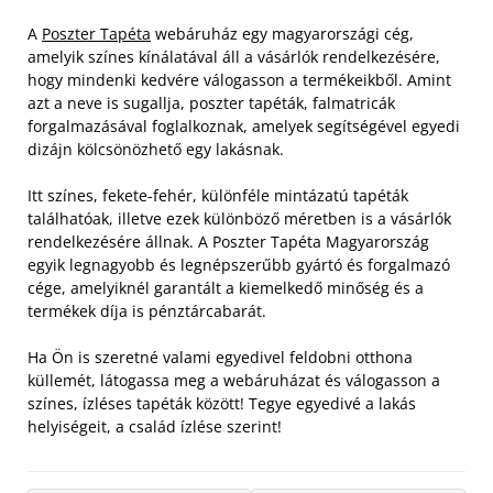
A
Poszter Tapéta
webáruház egy magyarországi cég,
amelyik színes kínálatával áll a vásárlók rendelkezésére,
hogy mindenki kedvére válogasson a termékeikből. Amint
azt a neve is sugallja, poszter tapéták, falmatricák
forgalmazásával foglalkoznak, amelyek segítségével egyedi
dizájn kölcsönözhető egy lakásnak.
Itt színes, fekete-fehér, különféle mintázatú tapéták
találhatóak, illetve ezek különböző méretben is a vásárlók
rendelkezésére állnak. A Poszter Tapéta Magyarország
egyik legnagyobb és legnépszerűbb gyártó és forgalmazó
cége, amelyiknél garantált a kiemelkedő minőség és a
termékek díja is pénztárcabarát.
Ha Ön is szeretné valami egyedivel feldobni otthona
küllemét, látogassa meg a webáruházat és válogasson a
színes, ízléses tapéták között! Tegye egyedivé a lakás
helyiségeit, a család ízlése szerint!