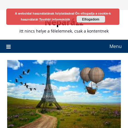
Skip
to
A weboldal használatának folytatásával Ön elfogadja a cookie-k
content
Neparázz
Elfogadom
használatát
További információk
itt nincs helye a félelemnek, csak a kontentnek
Menu