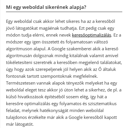
Mi egy weboldal sikerének alapja?
Egy weboldal csak akkor lehet sikeres ha az a keresőből
jövő látogatókat magáénak tudhatja. Ezt pedig csak egy
módon tudja elérni, ennek nevek
keresőoptimalizálás
. Ez a
módszer egy igen összetett és folyamatosan változó
algoritmuson alapul. A Google szakemberei akik a kereső
algoritmusán dolgoznak mindig kitalálnak valamit amivel
tökéletesíteni szeretnék a keresőben megjelenő találatokat,
úgy hogy azok szerepeljenek jól helyen akik az Ő általuk
fontosnak tartott szempontoknak megfelelnek.
Természetesen vannak alapok tényezők melyeket ha egy
weboldal eleget tesz akkor jó úton lehet a sikerhez, de pl. a
külső hivatkozások építéséből sosem elég, így hát a
keresőre optimalizálás egy folyamatos és szisztematikus
feladat, melynek hatékonyságát minden weboldal
tulajdonos érzékelte már akik a Google keresőből kapott
már látogatót.