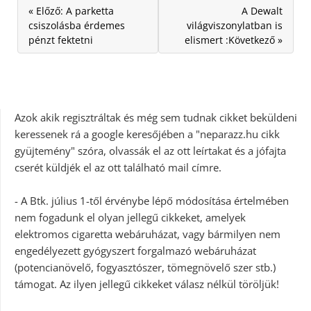
« Előző: A parketta
A Dewalt
csiszolásba érdemes
világviszonylatban is
pénzt fektetni
elismert :Következő »
Azok akik regisztráltak és még sem tudnak cikket beküldeni
keressenek rá a google keresőjében a "neparazz.hu cikk
gyüjtemény" szóra, olvassák el az ott leírtakat és a jófajta
cserét küldjék el az ott található mail címre.
- A Btk. július 1-től érvénybe lépő módosítása értelmében
nem fogadunk el olyan jellegű cikkeket, amelyek
elektromos cigaretta webáruházat, vagy bármilyen nem
engedélyezett gyógyszert forgalmazó webáruházat
(potencianövelő, fogyasztószer, tömegnövelő szer stb.)
támogat. Az ilyen jellegű cikkeket válasz nélkül töröljük!