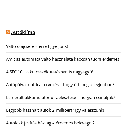
Autóklíma
Váltó olajcsere – erre figyeljünk!
Amit az automata váltó használata kapcsán tudni érdemes
A SEO101 a kulcsszókutatásban is nagyágyú!
Autópálya matrica tervezés – hogy éri meg a legjobban?
Lemerült akkumulátor újraélesztése – hogyan csináljuk?
Legjobb használt autók 2 millióért? Így válasszunk!
Autólakk javítás házilag – érdemes belevágni?