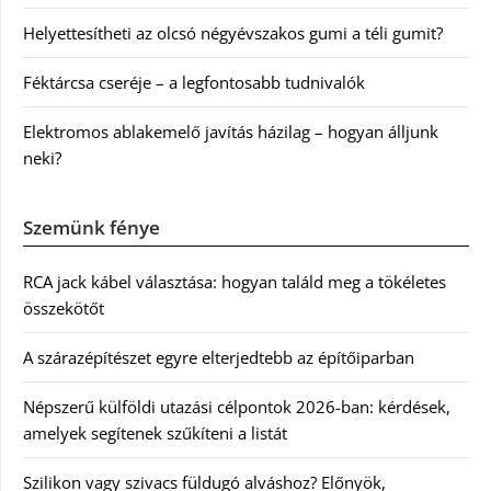
Helyettesítheti az olcsó négyévszakos gumi a téli gumit?
Féktárcsa cseréje – a legfontosabb tudnivalók
Elektromos ablakemelő javítás házilag – hogyan álljunk
neki?
Szemünk fénye
RCA jack kábel választása: hogyan találd meg a tökéletes
összekötőt
A szárazépítészet egyre elterjedtebb az építőiparban
Népszerű külföldi utazási célpontok 2026-ban: kérdések,
amelyek segítenek szűkíteni a listát
Szilikon vagy szivacs füldugó alváshoz? Előnyök,