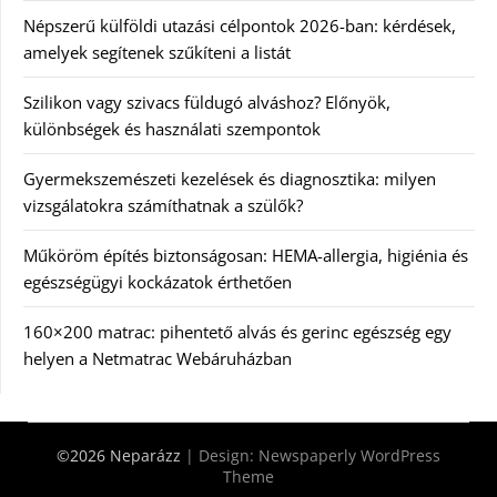
Népszerű külföldi utazási célpontok 2026-ban: kérdések,
amelyek segítenek szűkíteni a listát
Szilikon vagy szivacs füldugó alváshoz? Előnyök,
különbségek és használati szempontok
Gyermekszemészeti kezelések és diagnosztika: milyen
vizsgálatokra számíthatnak a szülők?
Műköröm építés biztonságosan: HEMA-allergia, higiénia és
egészségügyi kockázatok érthetően
160×200 matrac: pihentető alvás és gerinc egészség egy
helyen a Netmatrac Webáruházban
©2026 Neparázz
| Design:
Newspaperly WordPress
Theme