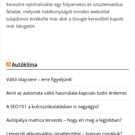
keresőre optimalizálás egy folyamatos és szisztematikus
feladat, melynek hatékonyságát minden weboldal
tulajdonos érzékelte már akik a Google keresőből kapott
már látogatót.
Autóklíma
Váltó olajcsere – erre figyeljünk!
Amit az automata váltó használata kapcsán tudni érdemes
A SEO101 a kulcsszókutatásban is nagyágyú!
Autópálya matrica tervezés – hogy éri meg a legjobban?
Lemerült akkumulátor újraélesztése – hogyan csináljuk?