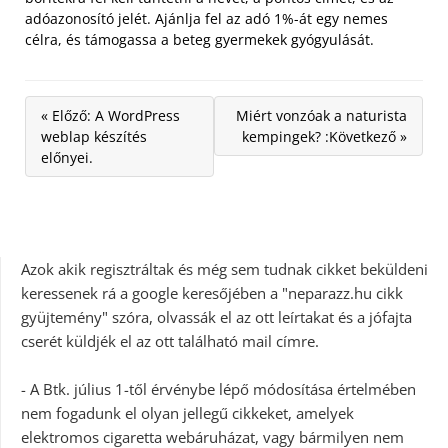
adóazonosító jelét. Ajánlja fel az adó 1%-át egy nemes
célra, és támogassa a beteg gyermekek gyógyulását.
« Előző: A WordPress
Miért vonzóak a naturista
weblap készítés
kempingek? :Következő »
előnyei.
Azok akik regisztráltak és még sem tudnak cikket beküldeni
keressenek rá a google keresőjében a "neparazz.hu cikk
gyüjtemény" szóra, olvassák el az ott leírtakat és a jófajta
cserét küldjék el az ott található mail címre.
- A Btk. július 1-től érvénybe lépő módosítása értelmében
nem fogadunk el olyan jellegű cikkeket, amelyek
elektromos cigaretta webáruházat, vagy bármilyen nem