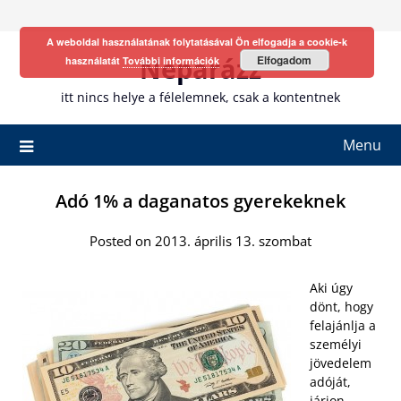
Skip
to
A weboldal használatának folytatásával Ön elfogadja a cookie-k
content
Neparázz
Elfogadom
használatát
További információk
itt nincs helye a félelemnek, csak a kontentnek
Menu
Adó 1% a daganatos gyerekeknek
Posted on 2013. április 13. szombat
Aki úgy
dönt, hogy
felajánlja a
személyi
jövedelem
adóját,
járjon