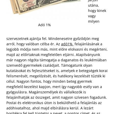
utána,
hogy kinek
vagy
milyen
Adó 1%
szervezetnek ajánlja fel. Mindenesetre győződjön meg
arról, hogy valóban célba ér. Az
adó1%
felajánlásának a
legjobb módja nem más, mint előre elolvasni és megérteni,
majd az előírtaknak megfelelően eljárni. Alapítványunk
már nagyon régóta támogatja a daganatos és leukémiában
szenvedő gyermekek családjait. Támogatunk olyan
kutatásokat és fejlesztéseket is, amelyek e betegségek korai
felismerését, megelőzését, és hatékony kezelését tűzték ki
célul.
Nagyon fontos, hogy minden beteg gyermek
megfelelő kezelést kapjon, mert így nagyobb esély van a
gyógyulásra. Magánszemélyek és vállalkozók is
felajánlhatják az összeget, amit nagyon szívesen fogadunk.
Postai és elektronikus úton is beküldhető a felajánlás az
adóhivatalhoz, ahol majd elbírálásra kerül. A lezárt
borítékra fel kell tüntetni a nevet, a pontos címet, és az