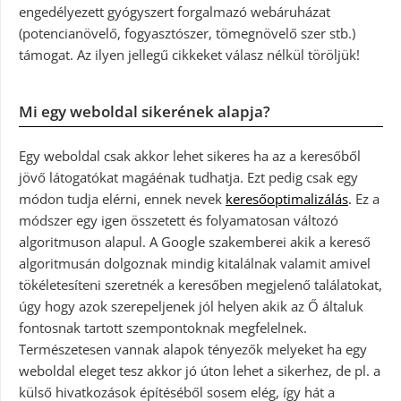
engedélyezett gyógyszert forgalmazó webáruházat
(potencianövelő, fogyasztószer, tömegnövelő szer stb.)
támogat. Az ilyen jellegű cikkeket válasz nélkül töröljük!
Mi egy weboldal sikerének alapja?
Egy weboldal csak akkor lehet sikeres ha az a keresőből
jövő látogatókat magáénak tudhatja. Ezt pedig csak egy
módon tudja elérni, ennek nevek
keresőoptimalizálás
. Ez a
módszer egy igen összetett és folyamatosan változó
algoritmuson alapul. A Google szakemberei akik a kereső
algoritmusán dolgoznak mindig kitalálnak valamit amivel
tökéletesíteni szeretnék a keresőben megjelenő találatokat,
úgy hogy azok szerepeljenek jól helyen akik az Ő általuk
fontosnak tartott szempontoknak megfelelnek.
Természetesen vannak alapok tényezők melyeket ha egy
weboldal eleget tesz akkor jó úton lehet a sikerhez, de pl. a
külső hivatkozások építéséből sosem elég, így hát a