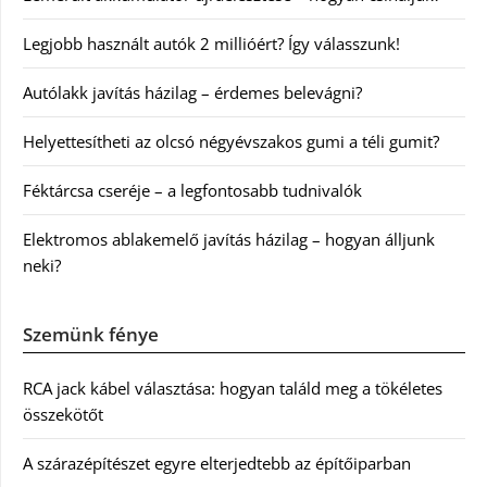
Legjobb használt autók 2 millióért? Így válasszunk!
Autólakk javítás házilag – érdemes belevágni?
Helyettesítheti az olcsó négyévszakos gumi a téli gumit?
Féktárcsa cseréje – a legfontosabb tudnivalók
Elektromos ablakemelő javítás házilag – hogyan álljunk
neki?
Szemünk fénye
RCA jack kábel választása: hogyan találd meg a tökéletes
összekötőt
A szárazépítészet egyre elterjedtebb az építőiparban