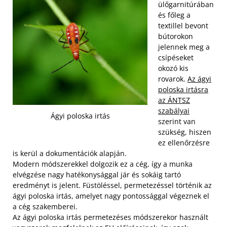
ülőgarnitúrában
és főleg a
textillel bevont
bútorokon
jelennek meg a
csípéseket
okozó kis
rovarok.
Az ágyi
poloska irtásra
az ÁNTSZ
szabályai
Ágyi poloska irtás
szerint van
szükség, hiszen
ez ellenőrzésre
is kerül a dokumentációk alapján.
Modern módszerekkel dolgozik ez a cég, így a munka
elvégzése nagy hatékonysággal jár és sokáig tartó
eredményt is jelent. Füstöléssel, permetezéssel történik az
ágyi poloska irtás, amelyet nagy pontossággal végeznek el
a cég szakemberei.
Az ágyi poloska irtás permetezéses módszerekor használt