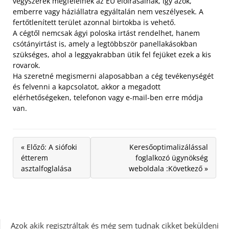
vegyszerek megfelelnek az EU előírásainak, így azok,
emberre vagy háziállatra egyáltalán nem veszélyesek. A
fertőtlenített terület azonnal birtokba is vehető.
A cégtől nemcsak ágyi poloska irtást rendelhet, hanem
csótányirtást is, amely a legtöbbször panellakásokban
szükséges, ahol a leggyakrabban ütik fel fejüket ezek a kis
rovarok.
Ha szeretné megismerni alaposabban a cég tevékenységét
és felvenni a kapcsolatot, akkor a megadott
elérhetőségeken, telefonon vagy e-mail-ben erre módja
van.
« Előző: A siófoki
Keresőoptimalizálással
étterem
foglalkozó ügynökség
asztalfoglalása
weboldala :Következő »
Azok akik regisztráltak és még sem tudnak cikket beküldeni