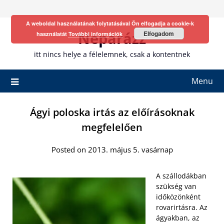
Skip
to
A weboldal használatának folytatásával Ön elfogadja a cookie-k
content
Neparázz
Elfogadom
használatát
További információk
itt nincs helye a félelemnek, csak a kontentnek
Menu
Ágyi poloska irtás az előírásoknak
megfelelően
Posted on 2013. május 5. vasárnap
A szállodákban
szükség van
időközönként
rovarirtásra. Az
ágyakban, az