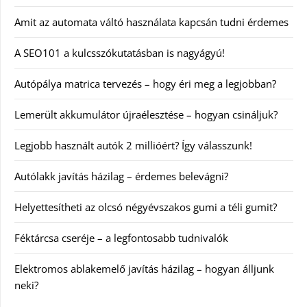
Amit az automata váltó használata kapcsán tudni érdemes
A SEO101 a kulcsszókutatásban is nagyágyú!
Autópálya matrica tervezés – hogy éri meg a legjobban?
Lemerült akkumulátor újraélesztése – hogyan csináljuk?
Legjobb használt autók 2 millióért? Így válasszunk!
Autólakk javítás házilag – érdemes belevágni?
Helyettesítheti az olcsó négyévszakos gumi a téli gumit?
Féktárcsa cseréje – a legfontosabb tudnivalók
Elektromos ablakemelő javítás házilag – hogyan álljunk
neki?