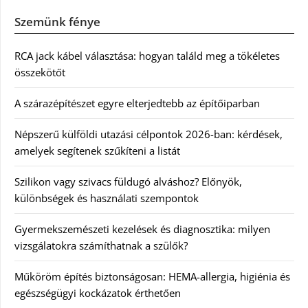
Szemünk fénye
RCA jack kábel választása: hogyan találd meg a tökéletes
összekötőt
A szárazépítészet egyre elterjedtebb az építőiparban
Népszerű külföldi utazási célpontok 2026-ban: kérdések,
amelyek segítenek szűkíteni a listát
Szilikon vagy szivacs füldugó alváshoz? Előnyök,
különbségek és használati szempontok
Gyermekszemészeti kezelések és diagnosztika: milyen
vizsgálatokra számíthatnak a szülők?
Műköröm építés biztonságosan: HEMA-allergia, higiénia és
egészségügyi kockázatok érthetően