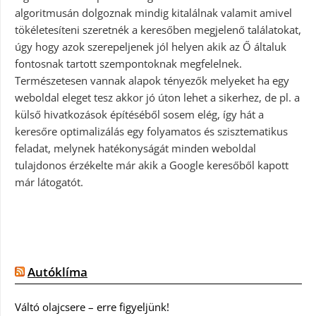
algoritmusán dolgoznak mindig kitalálnak valamit amivel
tökéletesíteni szeretnék a keresőben megjelenő találatokat,
úgy hogy azok szerepeljenek jól helyen akik az Ő általuk
fontosnak tartott szempontoknak megfelelnek.
Természetesen vannak alapok tényezők melyeket ha egy
weboldal eleget tesz akkor jó úton lehet a sikerhez, de pl. a
külső hivatkozások építéséből sosem elég, így hát a
keresőre optimalizálás egy folyamatos és szisztematikus
feladat, melynek hatékonyságát minden weboldal
tulajdonos érzékelte már akik a Google keresőből kapott
már látogatót.
Autóklíma
Váltó olajcsere – erre figyeljünk!