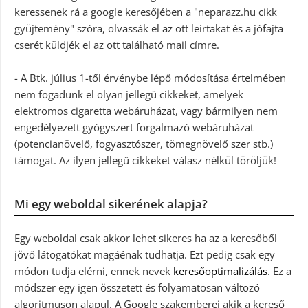
keressenek rá a google keresőjében a "neparazz.hu cikk
gyüjtemény" szóra, olvassák el az ott leírtakat és a jófajta
cserét küldjék el az ott található mail címre.
- A Btk. július 1-től érvénybe lépő módosítása értelmében
nem fogadunk el olyan jellegű cikkeket, amelyek
elektromos cigaretta webáruházat, vagy bármilyen nem
engedélyezett gyógyszert forgalmazó webáruházat
(potencianövelő, fogyasztószer, tömegnövelő szer stb.)
támogat. Az ilyen jellegű cikkeket válasz nélkül töröljük!
Mi egy weboldal sikerének alapja?
Egy weboldal csak akkor lehet sikeres ha az a keresőből
jövő látogatókat magáénak tudhatja. Ezt pedig csak egy
módon tudja elérni, ennek nevek
keresőoptimalizálás
. Ez a
módszer egy igen összetett és folyamatosan változó
algoritmuson alapul. A Google szakemberei akik a kereső