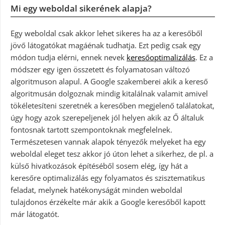
Mi egy weboldal sikerének alapja?
Egy weboldal csak akkor lehet sikeres ha az a keresőből
jövő látogatókat magáénak tudhatja. Ezt pedig csak egy
módon tudja elérni, ennek nevek
keresőoptimalizálás
. Ez a
módszer egy igen összetett és folyamatosan változó
algoritmuson alapul. A Google szakemberei akik a kereső
algoritmusán dolgoznak mindig kitalálnak valamit amivel
tökéletesíteni szeretnék a keresőben megjelenő találatokat,
úgy hogy azok szerepeljenek jól helyen akik az Ő általuk
fontosnak tartott szempontoknak megfelelnek.
Természetesen vannak alapok tényezők melyeket ha egy
weboldal eleget tesz akkor jó úton lehet a sikerhez, de pl. a
külső hivatkozások építéséből sosem elég, így hát a
keresőre optimalizálás egy folyamatos és szisztematikus
feladat, melynek hatékonyságát minden weboldal
tulajdonos érzékelte már akik a Google keresőből kapott
már látogatót.