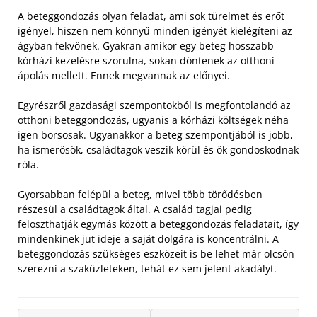
A
beteggondozás olyan feladat
, ami sok türelmet és erőt
igényel, hiszen nem könnyű minden igényét kielégíteni az
ágyban fekvőnek. Gyakran amikor egy beteg hosszabb
kórházi kezelésre szorulna, sokan döntenek az otthoni
ápolás mellett. Ennek megvannak az előnyei.
Egyrészről gazdasági szempontokból is megfontolandó az
otthoni beteggondozás, ugyanis a kórházi költségek néha
igen borsosak. Ugyanakkor a beteg szempontjából is jobb,
ha ismerősök, családtagok veszik körül és ők gondoskodnak
róla.
Gyorsabban felépül a beteg, mivel több törődésben
részesül a családtagok által. A család tagjai pedig
feloszthatják egymás között a beteggondozás feladatait, így
mindenkinek jut ideje a saját dolgára is koncentrálni. A
beteggondozás szükséges eszközeit is be lehet már olcsón
szerezni a szaküzleteken, tehát ez sem jelent akadályt.