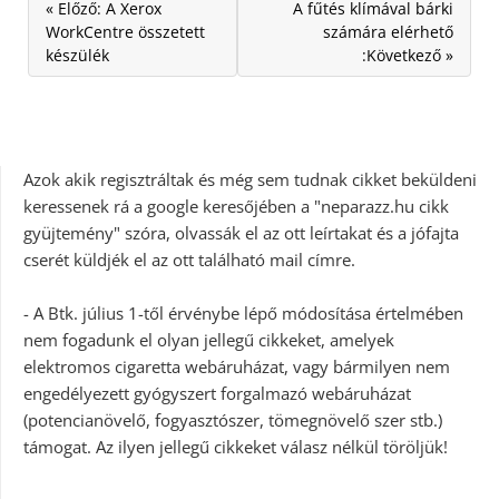
« Előző: A Xerox
A fűtés klímával bárki
WorkCentre összetett
számára elérhető
készülék
:Következő »
Azok akik regisztráltak és még sem tudnak cikket beküldeni
keressenek rá a google keresőjében a "neparazz.hu cikk
gyüjtemény" szóra, olvassák el az ott leírtakat és a jófajta
cserét küldjék el az ott található mail címre.
- A Btk. július 1-től érvénybe lépő módosítása értelmében
nem fogadunk el olyan jellegű cikkeket, amelyek
elektromos cigaretta webáruházat, vagy bármilyen nem
engedélyezett gyógyszert forgalmazó webáruházat
(potencianövelő, fogyasztószer, tömegnövelő szer stb.)
támogat. Az ilyen jellegű cikkeket válasz nélkül töröljük!