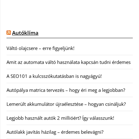
Autóklíma
Váltó olajcsere – erre figyeljünk!
Amit az automata váltó használata kapcsán tudni érdemes
A SEO101 a kulcsszókutatásban is nagyágyú!
Autópálya matrica tervezés – hogy éri meg a legjobban?
Lemerült akkumulátor újraélesztése – hogyan csináljuk?
Legjobb használt autók 2 millióért? Így válasszunk!
Autólakk javítás házilag – érdemes belevágni?