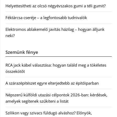
Helyettesítheti az olcsó négyévszakos gumi a téli gumit?
Féktárcsa cseréje – a legfontosabb tudnivalók
Elektromos ablakemelő javítás házilag – hogyan álljunk
neki?
Szemünk fénye
RCA jack kábel választása: hogyan találd meg a tökéletes
összekötőt
A szárazépítészet egyre elterjedtebb az építőiparban
Népszerű külföldi utazási célpontok 2026-ban: kérdések,
amelyek segítenek szűkíteni a listát
Szilikon vagy szivacs füldugó alváshoz? Előnyök,