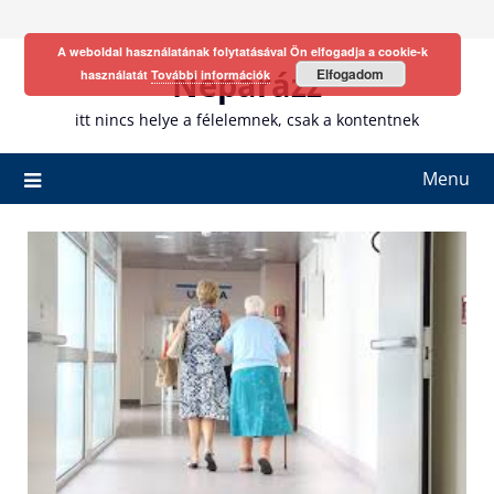
Skip
to
A weboldal használatának folytatásával Ön elfogadja a cookie-k
content
Neparázz
Elfogadom
használatát
További információk
itt nincs helye a félelemnek, csak a kontentnek
Menu