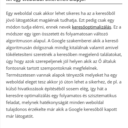
Egy weboldal csak akkor lehet sikeres ha az a keresőből
jövő látogatókat magáénak tudhatja. Ezt pedig csak egy
módon tudja elérni, ennek nevek
keresőoptimalizálás
. Ez a
módszer egy igen összetett és folyamatosan változó
algoritmuson alapul. A Google szakemberei akik a kereső
algoritmusán dolgoznak mindig kitalálnak valamit amivel
tökéletesíteni szeretnék a keresőben megjelenő találatokat,
úgy hogy azok szerepeljenek jól helyen akik az Ő általuk
fontosnak tartott szempontoknak megfelelnek.
Természetesen vannak alapok tényezők melyeket ha egy
weboldal eleget tesz akkor jó úton lehet a sikerhez, de pl. a
külső hivatkozások építéséből sosem elég, így hát a
keresőre optimalizálás egy folyamatos és szisztematikus
feladat, melynek hatékonyságát minden weboldal
tulajdonos érzékelte már akik a Google keresőből kapott
már látogatót.