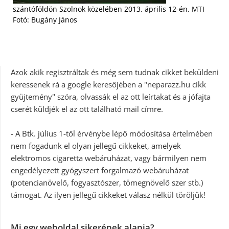
szántóföldön Szolnok közelében 2013. április 12-én. MTI
Fotó: Bugány János
Azok akik regisztráltak és még sem tudnak cikket beküldeni
keressenek rá a google keresőjében a "neparazz.hu cikk
gyüjtemény" szóra, olvassák el az ott leírtakat és a jófajta
cserét küldjék el az ott található mail címre.
- A Btk. július 1-től érvénybe lépő módosítása értelmében
nem fogadunk el olyan jellegű cikkeket, amelyek
elektromos cigaretta webáruházat, vagy bármilyen nem
engedélyezett gyógyszert forgalmazó webáruházat
(potencianövelő, fogyasztószer, tömegnövelő szer stb.)
támogat. Az ilyen jellegű cikkeket válasz nélkül töröljük!
Mi egy weboldal sikerének alapja?