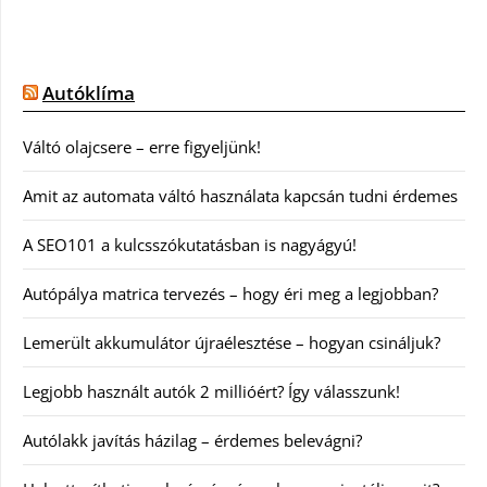
Autóklíma
Váltó olajcsere – erre figyeljünk!
Amit az automata váltó használata kapcsán tudni érdemes
A SEO101 a kulcsszókutatásban is nagyágyú!
Autópálya matrica tervezés – hogy éri meg a legjobban?
Lemerült akkumulátor újraélesztése – hogyan csináljuk?
Legjobb használt autók 2 millióért? Így válasszunk!
Autólakk javítás házilag – érdemes belevágni?