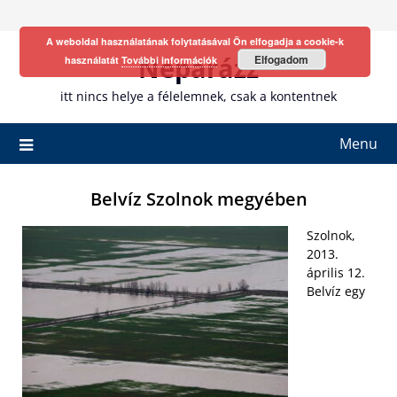
Skip
to
A weboldal használatának folytatásával Ön elfogadja a cookie-k
content
Neparázz
Elfogadom
használatát
További információk
itt nincs helye a félelemnek, csak a kontentnek
Menu
Belvíz Szolnok megyében
Szolnok,
2013.
április 12.
Belvíz egy