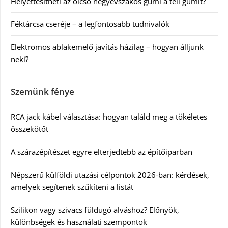
Helyettesítheti az olcsó négyévszakos gumi a téli gumit?
Féktárcsa cseréje – a legfontosabb tudnivalók
Elektromos ablakemelő javítás házilag – hogyan álljunk
neki?
Szemünk fénye
RCA jack kábel választása: hogyan találd meg a tökéletes
összekötőt
A szárazépítészet egyre elterjedtebb az építőiparban
Népszerű külföldi utazási célpontok 2026-ban: kérdések,
amelyek segítenek szűkíteni a listát
Szilikon vagy szivacs füldugó alváshoz? Előnyök,
különbségek és használati szempontok