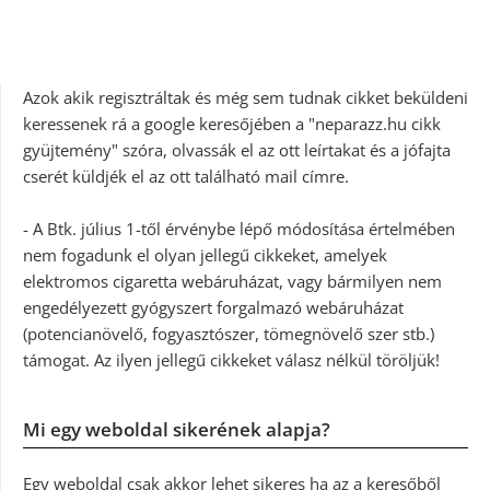
Azok akik regisztráltak és még sem tudnak cikket beküldeni
keressenek rá a google keresőjében a "neparazz.hu cikk
gyüjtemény" szóra, olvassák el az ott leírtakat és a jófajta
cserét küldjék el az ott található mail címre.
- A Btk. július 1-től érvénybe lépő módosítása értelmében
nem fogadunk el olyan jellegű cikkeket, amelyek
elektromos cigaretta webáruházat, vagy bármilyen nem
engedélyezett gyógyszert forgalmazó webáruházat
(potencianövelő, fogyasztószer, tömegnövelő szer stb.)
támogat. Az ilyen jellegű cikkeket válasz nélkül töröljük!
Mi egy weboldal sikerének alapja?
Egy weboldal csak akkor lehet sikeres ha az a keresőből