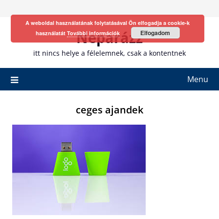
Skip
to
A weboldal használatának folytatásával Ön elfogadja a cookie-k
content
Neparázz
Elfogadom
használatát
További információk
itt nincs helye a félelemnek, csak a kontentnek
Menu
ceges ajandek