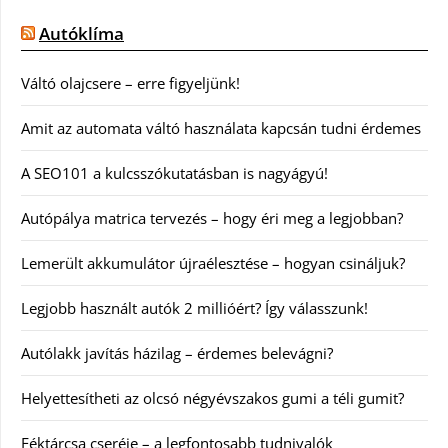
Autóklíma
Váltó olajcsere – erre figyeljünk!
Amit az automata váltó használata kapcsán tudni érdemes
A SEO101 a kulcsszókutatásban is nagyágyú!
Autópálya matrica tervezés – hogy éri meg a legjobban?
Lemerült akkumulátor újraélesztése – hogyan csináljuk?
Legjobb használt autók 2 millióért? Így válasszunk!
Autólakk javítás házilag – érdemes belevágni?
Helyettesítheti az olcsó négyévszakos gumi a téli gumit?
Féktárcsa cseréje – a legfontosabb tudnivalók