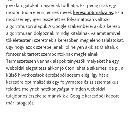
jövő látogatókat magáénak tudhatja. Ezt pedig csak egy
módon tudja elérni, ennek nevek
keresőoptimalizálás
. Ez a
módszer egy igen összetett és folyamatosan változó
algoritmuson alapul. A Google szakemberei akik a kereső
algoritmusán dolgoznak mindig kitalálnak valamit amivel
tökéletesíteni szeretnék a keresőben megjelenő találatokat,
úgy hogy azok szerepeljenek jól helyen akik az Ő általuk
fontosnak tartott szempontoknak megfelelnek.
Természetesen vannak alapok tényezők melyeket ha egy
weboldal eleget tesz akkor jó úton lehet a sikerhez, de pl. a
külső hivatkozások építéséből sosem elég, így hát a
keresőre optimalizálás egy folyamatos és szisztematikus
feladat, melynek hatékonyságát minden weboldal
tulajdonos érzékelte már akik a Google keresőből kapott
már látogatót.