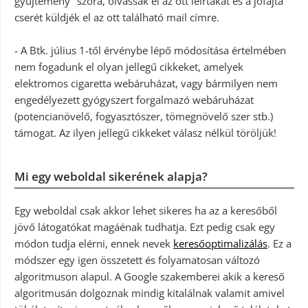
gyüjtemény" szóra, olvassák el az ott leírtakat és a jófajta
cserét küldjék el az ott található mail címre.
- A Btk. július 1-től érvénybe lépő módosítása értelmében
nem fogadunk el olyan jellegű cikkeket, amelyek
elektromos cigaretta webáruházat, vagy bármilyen nem
engedélyezett gyógyszert forgalmazó webáruházat
(potencianövelő, fogyasztószer, tömegnövelő szer stb.)
támogat. Az ilyen jellegű cikkeket válasz nélkül töröljük!
Mi egy weboldal sikerének alapja?
Egy weboldal csak akkor lehet sikeres ha az a keresőből
jövő látogatókat magáénak tudhatja. Ezt pedig csak egy
módon tudja elérni, ennek nevek
keresőoptimalizálás
. Ez a
módszer egy igen összetett és folyamatosan változó
algoritmuson alapul. A Google szakemberei akik a kereső
algoritmusán dolgoznak mindig kitalálnak valamit amivel