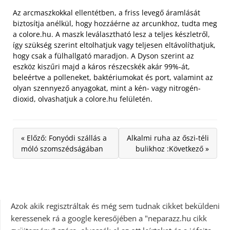
Az arcmaszkokkal ellentétben, a friss levegő áramlását
biztosítja anélkül, hogy hozzáérne az arcunkhoz, tudta meg
a colore.hu. A maszk leválasztható lesz a teljes készletről,
így szükség szerint eltolhatjuk vagy teljesen eltávolíthatjuk,
hogy csak a fülhallgató maradjon. A Dyson szerint az
eszköz kiszűri majd a káros részecskék akár 99%-át,
beleértve a polleneket, baktériumokat és port, valamint az
olyan szennyező anyagokat, mint a kén- vagy nitrogén-
dioxid, olvashatjuk a colore.hu felületén.
« Előző: Fonyódi szállás a
Alkalmi ruha az őszi-téli
móló szomszédságában
bulikhoz :Következő »
Azok akik regisztráltak és még sem tudnak cikket beküldeni
keressenek rá a google keresőjében a "neparazz.hu cikk