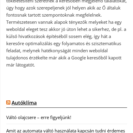
tökéletesíteni szeretnék a keresőben megjelenő találatokat,
úgy hogy azok szerepeljenek jól helyen akik az Ő általuk
fontosnak tartott szempontoknak megfelelnek.
Természetesen vannak alapok tényezők melyeket ha egy
weboldal eleget tesz akkor jó úton lehet a sikerhez, de pl. a
külső hivatkozások építéséből sosem elég, így hát a
keresőre optimalizálás egy folyamatos és szisztematikus
feladat, melynek hatékonyságát minden weboldal
tulajdonos érzékelte már akik a Google keresőből kapott
már látogatót.
Autóklíma
Váltó olajcsere – erre figyeljünk!
Amit az automata váltó használata kapcsán tudni érdemes