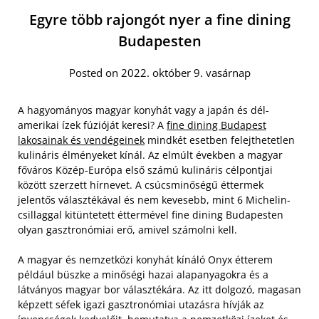
Egyre több rajongót nyer a fine dining
Budapesten
Posted on 2022. október 9. vasárnap
A hagyományos magyar konyhát vagy a japán és dél-
amerikai ízek fúzióját keresi? A
fine dining Budapest
lakosainak és vendégeinek
mindkét esetben felejthetetlen
kulináris élményeket kínál. Az elmúlt években a magyar
főváros Közép-Európa első számú kulináris célpontjai
között szerzett hírnevet. A csúcsminőségű éttermek
jelentős választékával és nem kevesebb, mint 6 Michelin-
csillaggal kitüntetett éttermével fine dining Budapesten
olyan gasztronómiai erő, amivel számolni kell.
A magyar és nemzetközi konyhát kínáló Onyx étterem
például büszke a minőségi hazai alapanyagokra és a
látványos magyar bor választékára. Az itt dolgozó, magasan
képzett séfek igazi gasztronómiai utazásra hívják az