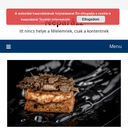
Skip
to
A weboldal használatának folytatásával Ön elfogadja a cookie-k
content
Neparázz
Elfogadom
használatát
További információk
itt nincs helye a félelemnek, csak a kontentnek
Menu