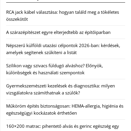
RCA jack kábel választása: hogyan találd meg a tökéletes
összekötőt
A szárazépítészet egyre elterjedtebb az építőiparban
Népszerű külföldi utazási célpontok 2026-ban: kérdések,
amelyek segítenek szűkíteni a listát
Szilikon vagy szivacs füldugó alváshoz? Előnyök,
különbségek és használati szempontok
Gyermekszemészeti kezelések és diagnosztika: milyen
vizsgálatokra számíthatnak a szülők?
Műköröm építés biztonságosan: HEMA-allergia, higiénia és
egészségügyi kockázatok érthetően
160×200 matrac: pihentető alvás és gerinc egészség egy