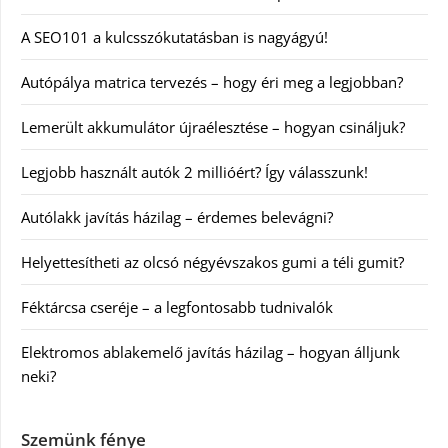
A SEO101 a kulcsszókutatásban is nagyágyú!
Autópálya matrica tervezés – hogy éri meg a legjobban?
Lemerült akkumulátor újraélesztése – hogyan csináljuk?
Legjobb használt autók 2 millióért? Így válasszunk!
Autólakk javítás házilag – érdemes belevágni?
Helyettesítheti az olcsó négyévszakos gumi a téli gumit?
Féktárcsa cseréje – a legfontosabb tudnivalók
Elektromos ablakemelő javítás házilag – hogyan álljunk
neki?
Szemünk fénye