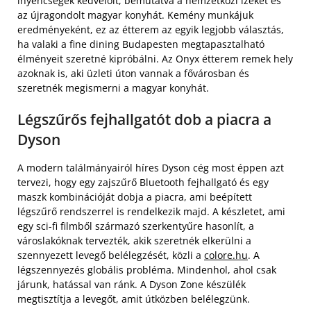
ínyencségek kedvelőit, bemutatva a nemzetközi ízeket és
az újragondolt magyar konyhát. Kemény munkájuk
eredményeként, ez az étterem az egyik legjobb választás,
ha valaki a fine dining Budapesten megtapasztalható
élményeit szeretné kipróbálni. Az Onyx étterem remek hely
azoknak is, aki üzleti úton vannak a fővárosban és
szeretnék megismerni a magyar konyhát.
Légszűrős fejhallgatót dob a piacra a
Dyson
A modern találmányairól híres Dyson cég most éppen azt
tervezi, hogy egy zajszűrő Bluetooth fejhallgató és egy
maszk kombinációját dobja a piacra, ami beépített
légszűrő rendszerrel is rendelkezik majd. A készletet, ami
egy sci-fi filmből származó szerkentyűre hasonlít, a
városlakóknak tervezték, akik szeretnék elkerülni a
szennyezett levegő belélegzését, közli a
colore.hu
. A
légszennyezés globális probléma. Mindenhol, ahol csak
járunk, hatással van ránk. A Dyson Zone készülék
megtisztítja a levegőt, amit útközben belélegzünk.