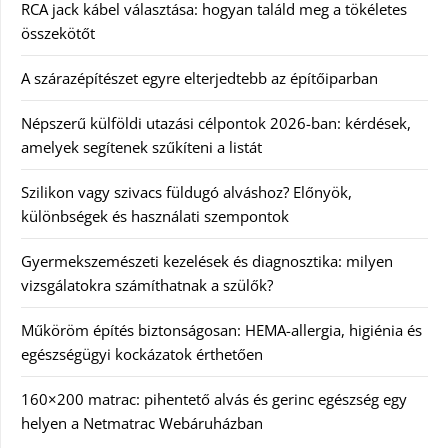
RCA jack kábel választása: hogyan találd meg a tökéletes
összekötőt
A szárazépítészet egyre elterjedtebb az építőiparban
Népszerű külföldi utazási célpontok 2026-ban: kérdések,
amelyek segítenek szűkíteni a listát
Szilikon vagy szivacs füldugó alváshoz? Előnyök,
különbségek és használati szempontok
Gyermekszemészeti kezelések és diagnosztika: milyen
vizsgálatokra számíthatnak a szülők?
Műköröm építés biztonságosan: HEMA-allergia, higiénia és
egészségügyi kockázatok érthetően
160×200 matrac: pihentető alvás és gerinc egészség egy
helyen a Netmatrac Webáruházban