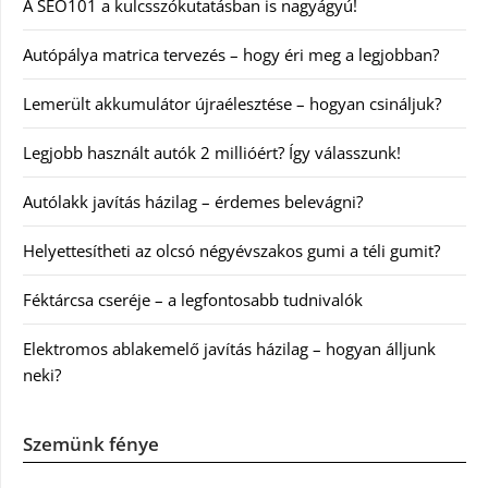
A SEO101 a kulcsszókutatásban is nagyágyú!
Autópálya matrica tervezés – hogy éri meg a legjobban?
Lemerült akkumulátor újraélesztése – hogyan csináljuk?
Legjobb használt autók 2 millióért? Így válasszunk!
Autólakk javítás házilag – érdemes belevágni?
Helyettesítheti az olcsó négyévszakos gumi a téli gumit?
Féktárcsa cseréje – a legfontosabb tudnivalók
Elektromos ablakemelő javítás házilag – hogyan álljunk
neki?
Szemünk fénye