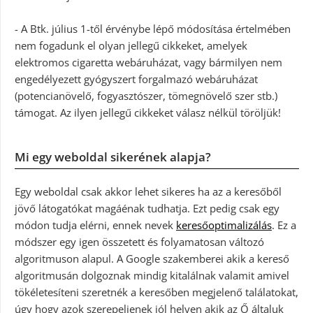
- A Btk. július 1-től érvénybe lépő módosítása értelmében
nem fogadunk el olyan jellegű cikkeket, amelyek
elektromos cigaretta webáruházat, vagy bármilyen nem
engedélyezett gyógyszert forgalmazó webáruházat
(potencianövelő, fogyasztószer, tömegnövelő szer stb.)
támogat. Az ilyen jellegű cikkeket válasz nélkül töröljük!
Mi egy weboldal sikerének alapja?
Egy weboldal csak akkor lehet sikeres ha az a keresőből
jövő látogatókat magáénak tudhatja. Ezt pedig csak egy
módon tudja elérni, ennek nevek
keresőoptimalizálás
. Ez a
módszer egy igen összetett és folyamatosan változó
algoritmuson alapul. A Google szakemberei akik a kereső
algoritmusán dolgoznak mindig kitalálnak valamit amivel
tökéletesíteni szeretnék a keresőben megjelenő találatokat,
úgy hogy azok szerepeljenek jól helyen akik az Ő általuk