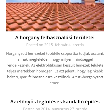
A horgany felhasználási területei
Posted on 2015. február 4. szerda
Horganyzott lemezeket többféle csoportba tudjuk osztani,
annak megfelelően, hogy milyen minőséggel
rendelkeznek. Az elektrolitikusan készült lemezek felülete
teljes mértékben homogén. Ez azt jelenti, hogy leginkább
beltéri, ipari felhasználásra készülnek. A tűzi-horganyzott
lemez…
Az előnyös légfűtéses kandalló építés
Posted on 2014. augusztus 27. szerda