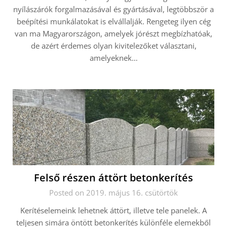
nyílászárók forgalmazásával és gyártásával, legtöbbször a
beépítési munkálatokat is elvállalják. Rengeteg ilyen cég
van ma Magyarországon, amelyek jórészt megbízhatóak,
de azért érdemes olyan kivitelezőket választani,
amelyeknek…
Felső részen áttört betonkerítés
Posted on 2019. május 16. csütörtök
Kerítéselemeink lehetnek áttört, illetve tele panelek. A
teljesen simára öntött betonkerítés különféle elemekből