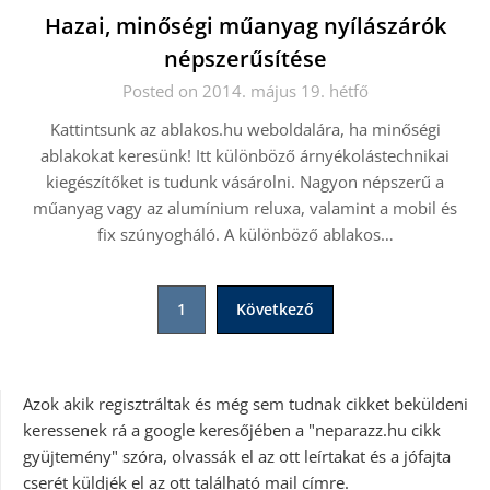
Hazai, minőségi műanyag nyílászárók
népszerűsítése
Posted on 2014. május 19. hétfő
Kattintsunk az ablakos.hu weboldalára, ha minőségi
ablakokat keresünk! Itt különböző árnyékolástechnikai
kiegészítőket is tudunk vásárolni. Nagyon népszerű a
műanyag vagy az alumínium reluxa, valamint a mobil és
fix szúnyogháló. A különböző ablakos…
Bejegyzések
1
Következő
lapozása
Azok akik regisztráltak és még sem tudnak cikket beküldeni
keressenek rá a google keresőjében a "neparazz.hu cikk
gyüjtemény" szóra, olvassák el az ott leírtakat és a jófajta
cserét küldjék el az ott található mail címre.