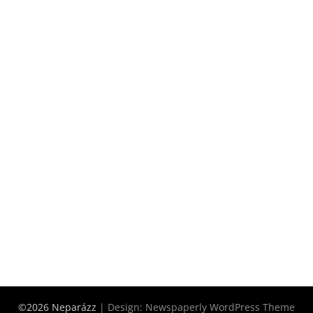
©2026 Neparázz
| Design:
Newspaperly WordPress Theme