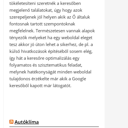
tökéletesíteni szeretnék a keresőben
megjelenő találatokat, úgy hogy azok
szerepeljenek jól helyen akik az Ő általuk
fontosnak tartott szempontoknak
megfelelnek. Természetesen vannak alapok
tényezők melyeket ha egy weboldal eleget
tesz akkor jó úton lehet a sikerhez, de pl. a
külső hivatkozások építéséből sosem elég,
így hát a keresőre optimalizálás egy
folyamatos és szisztematikus feladat,
melynek hatékonyságát minden weboldal
tulajdonos érzékelte már akik a Google
keresőből kapott már látogatót.
Autóklíma