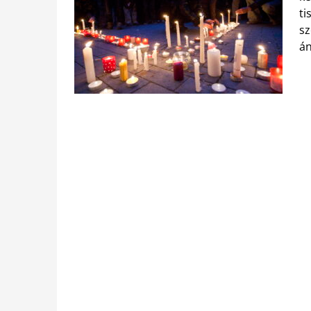
ti
sz
án