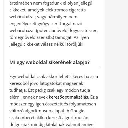
értelmében nem fogadunk el olyan jellegű
cikkeket, amelyek elektromos cigaretta
webáruházat, vagy bármilyen nem
engedélyezett gyógyszert forgalmazó
webáruházat (potencianövelő, fogyasztószer,
tömegnövelő szer stb.) támogat. Az ilyen
jellegű cikkeket válasz nélkül töröljük!
Mi egy weboldal sikerének alapja?
Egy weboldal csak akkor lehet sikeres ha az a
keresőből jövő látogatókat magáénak
tudhatja. Ezt pedig csak egy módon tudja
elérni, ennek nevek
keresőoptimalizálás
. Ez a
módszer egy igen összetett és folyamatosan
változó algoritmuson alapul. A Google
szakemberei akik a kereső algoritmusán
dolgoznak mindig kitalálnak valamit amivel