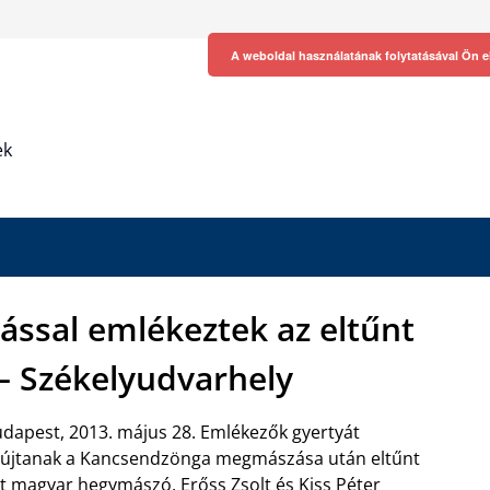
A weboldal használatának folytatásával Ön e
ek
ással emlékeztek az eltűnt
 Székelyudvarhely
dapest, 2013. május 28. Emlékezők gyertyát
újtanak a Kancsendzönga megmászása után eltűnt
t magyar hegymászó, Erőss Zsolt és Kiss Péter