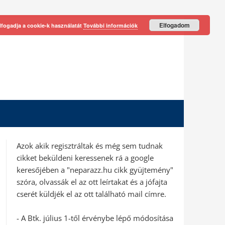
Elfogadom
lfogadja a cookie-k használatát
További információk
Azok akik regisztráltak és még sem tudnak
cikket beküldeni keressenek rá a google
keresőjében a "neparazz.hu cikk gyüjtemény"
szóra, olvassák el az ott leírtakat és a jófajta
cserét küldjék el az ott található mail címre.
- A Btk. július 1-től érvénybe lépő módosítása