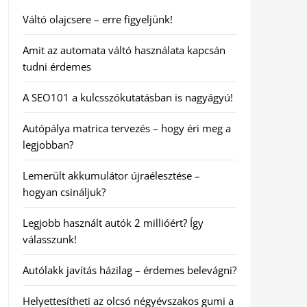
Váltó olajcsere – erre figyeljünk!
Amit az automata váltó használata kapcsán
tudni érdemes
A SEO101 a kulcsszókutatásban is nagyágyú!
Autópálya matrica tervezés – hogy éri meg a
legjobban?
Lemerült akkumulátor újraélesztése –
hogyan csináljuk?
Legjobb használt autók 2 millióért? Így
válasszunk!
Autólakk javítás házilag – érdemes belevágni?
Helyettesítheti az olcsó négyévszakos gumi a