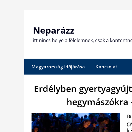
Skip
to
content
Neparázz
itt nincs helye a félelemnek, csak a kontentn
Magyarország időjárása
Kapcsolat
Erdélyben gyertyagyújt
hegymászókra –
Bu
gy
ké