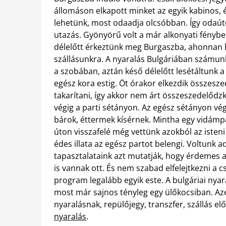
állomáson elkapott minket az egyik kabinos, 
lehetünk, most odaadja olcsóbban. Így odaút
utazás. Gyönyörű volt a már alkonyati fény
délelőtt érkeztünk meg Burgaszba, ahonnan h
szállásunkra. A nyaralás Bulgáriában számunkr
a szobában, aztán késő délelőtt lesétáltunk
egész kora estig. Öt órakor elkezdik összesz
takarítani, így akkor nem árt összeszedelődzk
végig a parti sétányon. Az egész sétányon vég
bárok, éttermek kísérnek. Mintha egy vidámp
úton visszafelé még vettünk azokból az isteni
édes illata az egész partot belengi. Voltunk a
tapasztalataink azt mutatják, hogy érdemes a
is vannak ott. És nem szabad elfelejtkezni a
program legalább egyik este. A bulgáriai nyara
most már sajnos tényleg egy ülőkocsiban. Az
nyaralásnak, repülőjegy, transzfer, szállás el
nyaralás
.