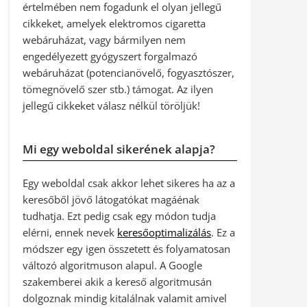
értelmében nem fogadunk el olyan jellegű
cikkeket, amelyek elektromos cigaretta
webáruházat, vagy bármilyen nem
engedélyezett gyógyszert forgalmazó
webáruházat (potencianövelő, fogyasztószer,
tömegnövelő szer stb.) támogat. Az ilyen
jellegű cikkeket válasz nélkül töröljük!
Mi egy weboldal sikerének alapja?
Egy weboldal csak akkor lehet sikeres ha az a
keresőből jövő látogatókat magáénak
tudhatja. Ezt pedig csak egy módon tudja
elérni, ennek nevek
keresőoptimalizálás
. Ez a
módszer egy igen összetett és folyamatosan
változó algoritmuson alapul. A Google
szakemberei akik a kereső algoritmusán
dolgoznak mindig kitalálnak valamit amivel