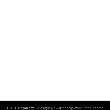
©2026 Neparázz
| Design:
Newspaperly WordPress Theme