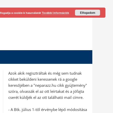
Elfogadom
lfogadja a cookie-k használatát
További információk
Azok akik regisztráltak és még sem tudnak
cikket beküldeni keressenek rá a google
keresőjében a "neparazz.hu cikk gyüjtemény"
szóra, olvassák el az ott leírtakat és a jófajta
cserét küldjék el az ott található mail címre.
- A Btk. július 1-től érvénybe lépő módosítása