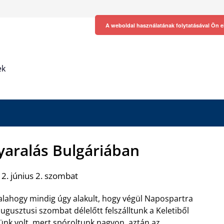
A weboldal használatának folytatásával Ön e
ek
nyaralás Bulgáriában
2. június 2. szombat
valahogy mindig úgy alakult, hogy végül Napospartra
ugusztusi szombat délelőtt felszálltunk a Keletiből
ünk volt, mert spóroltunk nagyon, aztán az