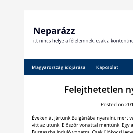
Skip
to
content
Neparázz
itt nincs helye a félelemnek, csak a kontentn
Magyarország időjárása
Kapcsolat
Felejthetetlen 
Posted on 201
Éveken át jártunk Bulgáriába nyaralni, mert 
vitt az utunk. Először vonattal mentünk. Egy a
Burgaszba induló vonatra. Csak ülőkocsi jegy