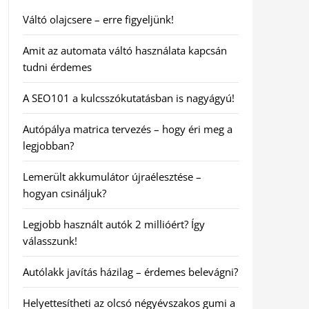
Váltó olajcsere – erre figyeljünk!
Amit az automata váltó használata kapcsán
tudni érdemes
A SEO101 a kulcsszókutatásban is nagyágyú!
Autópálya matrica tervezés – hogy éri meg a
legjobban?
Lemerült akkumulátor újraélesztése –
hogyan csináljuk?
Legjobb használt autók 2 millióért? Így
válasszunk!
Autólakk javítás házilag – érdemes belevágni?
Helyettesítheti az olcsó négyévszakos gumi a