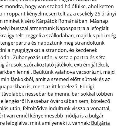
és mondta, hogy van szabad hálófülke, ahol ketten
on roppant kényelmesen telt az a csekély 26 órányi
ben minket kísérő Kárpátok Romániában. Másnap
elyi busszal átmentünk Napospartra a lefoglalt
a így telt: reggeli a szállodában, majd kis pihi még
 a tengerpartra és napoztunk meg strandoltunk
edni a nyugágyakat a strandon, és kezdenek
ödni. Zuhanyozás után, vissza a partra és séta
ig árusok, szórakoztató játékok, extrém játékok,
arkban lennél. Beültünk valahova vacsorázni, majd
 minifánkokból, amit a szemed előtt sütnek és az
quaparkban is, mert az itt kötelező. Eddigi
 távolabbi, nessebariba menni, bár sokkal többen
 csellengésről Nessebar óvárosában sem, kötelező
lás után, feltöltődve indultunk vissza a vonattal,
ért van ennél kényelmesebb módja is a bulgár
őre lefoglalva, mint amilyenek itt vannak:
Bulgária