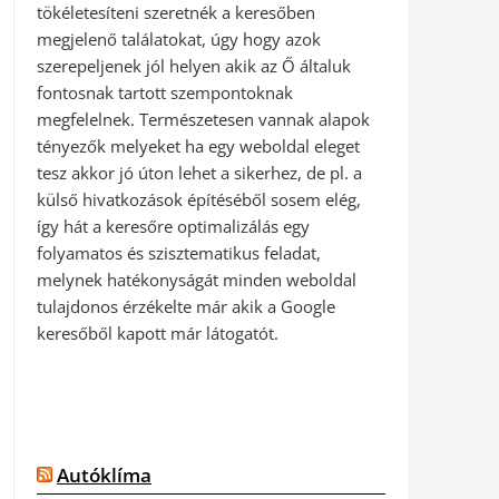
tökéletesíteni szeretnék a keresőben
megjelenő találatokat, úgy hogy azok
szerepeljenek jól helyen akik az Ő általuk
fontosnak tartott szempontoknak
megfelelnek. Természetesen vannak alapok
tényezők melyeket ha egy weboldal eleget
tesz akkor jó úton lehet a sikerhez, de pl. a
külső hivatkozások építéséből sosem elég,
így hát a keresőre optimalizálás egy
folyamatos és szisztematikus feladat,
melynek hatékonyságát minden weboldal
tulajdonos érzékelte már akik a Google
keresőből kapott már látogatót.
Autóklíma