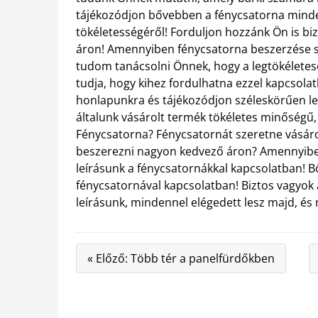
tájékozódjon bővebben a fénycsatorna minde
tökéletességéről! Forduljon hozzánk Ön is bi
áron! Amennyiben fénycsatorna beszerzése sz
tudom tanácsolni Önnek, hogy a legtökélet
tudja, hogy kihez fordulhatna ezzel kapcsol
honlapunkra és tájékozódjon széleskörűen le
általunk vásárolt termék tökéletes minőségű
Fénycsatorna? Fénycsatornát szeretne vásáro
beszerezni nagyon kedvező áron? Amennyiben
leírásunk a fénycsatornákkal kapcsolatban! 
fénycsatornával kapcsolatban! Biztos vagyo
leírásunk, mindennel elégedett lesz majd, és 
« Előző: Több tér a panelfürdőkben