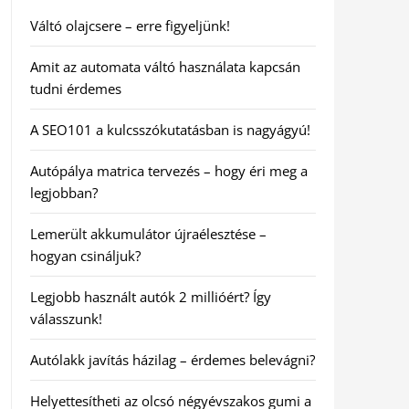
Váltó olajcsere – erre figyeljünk!
Amit az automata váltó használata kapcsán
tudni érdemes
A SEO101 a kulcsszókutatásban is nagyágyú!
Autópálya matrica tervezés – hogy éri meg a
legjobban?
Lemerült akkumulátor újraélesztése –
hogyan csináljuk?
Legjobb használt autók 2 millióért? Így
válasszunk!
Autólakk javítás házilag – érdemes belevágni?
Helyettesítheti az olcsó négyévszakos gumi a