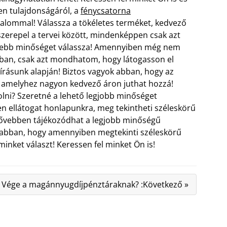
n tulajdonságáról, a
fénycsatorna
zalommal! Válassza a tökéletes terméket, kedvező
erepel a tervei között, mindenképpen csak azt
esebb minőséget válassza! Amennyiben még nem
atban, csak azt mondhatom, hogy látogasson el
írásunk alapján! Biztos vagyok abban, hogy az
, amelyhez nagyon kedvező áron juthat hozzá!
lni? Szeretné a lehető legjobb minőséget
 ellátogat honlapunkra, meg tekintheti széleskörű
Bővebben tájékozódhat a legjobb minőségű
k abban, hogy amennyiben megtekinti széleskörű
minket választ! Keressen fel minket Ön is!
Vége a magánnyugdíjpénztáraknak? :Következő »