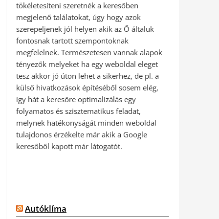
tökéletesíteni szeretnék a keresőben
megjelenő találatokat, úgy hogy azok
szerepeljenek jól helyen akik az Ő általuk
fontosnak tartott szempontoknak
megfelelnek. Természetesen vannak alapok
tényezők melyeket ha egy weboldal eleget
tesz akkor jó úton lehet a sikerhez, de pl. a
külső hivatkozások építéséből sosem elég,
így hát a keresőre optimalizálás egy
folyamatos és szisztematikus feladat,
melynek hatékonyságát minden weboldal
tulajdonos érzékelte már akik a Google
keresőből kapott már látogatót.
Autóklíma