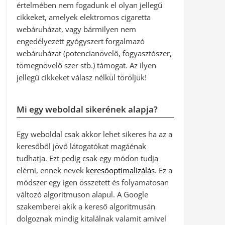
értelmében nem fogadunk el olyan jellegű
cikkeket, amelyek elektromos cigaretta
webáruházat, vagy bármilyen nem
engedélyezett gyógyszert forgalmazó
webáruházat (potencianövelő, fogyasztószer,
tömegnövelő szer stb.) támogat. Az ilyen
jellegű cikkeket válasz nélkül töröljük!
Mi egy weboldal sikerének alapja?
Egy weboldal csak akkor lehet sikeres ha az a
keresőből jövő látogatókat magáénak
tudhatja. Ezt pedig csak egy módon tudja
elérni, ennek nevek
keresőoptimalizálás
. Ez a
módszer egy igen összetett és folyamatosan
változó algoritmuson alapul. A Google
szakemberei akik a kereső algoritmusán
dolgoznak mindig kitalálnak valamit amivel