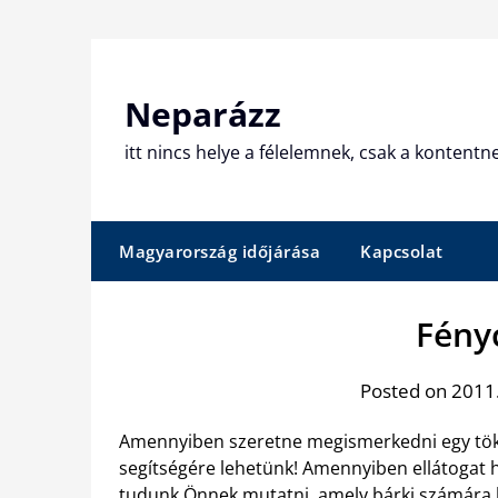
Skip
to
content
Neparázz
itt nincs helye a félelemnek, csak a kontentn
Magyarország időjárása
Kapcsolat
Fény
Posted on 2011
Amennyiben szeretne megismerkedni egy tökél
segítségére lehetünk! Amennyiben ellátogat ho
tudunk Önnek mutatni, amely bárki számára ki