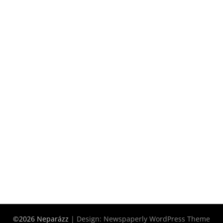
©2026 Neparázz
| Design:
Newspaperly WordPress Theme