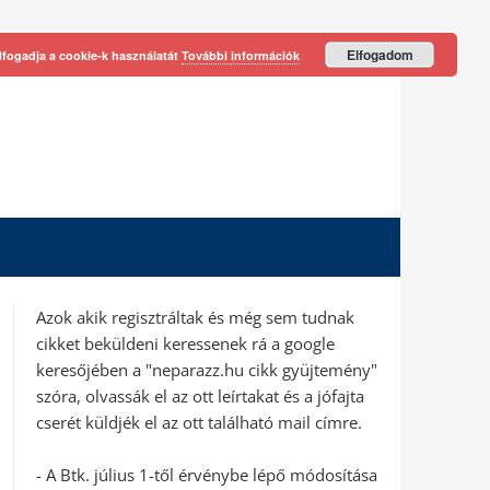
Elfogadom
lfogadja a cookie-k használatát
További információk
Azok akik regisztráltak és még sem tudnak
cikket beküldeni keressenek rá a google
keresőjében a "neparazz.hu cikk gyüjtemény"
szóra, olvassák el az ott leírtakat és a jófajta
cserét küldjék el az ott található mail címre.
- A Btk. július 1-től érvénybe lépő módosítása