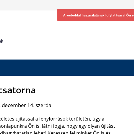
A weboldal használatának folytatásával Ön e
ek
csatorna
. december 14. szerda
etes újítással a fényforrások területén, úgy a
nlapunkra Ön is, látni fogja, hogy egy olyan újítást
hagyhatatlan lehet! Keressen fel minket Ön is és