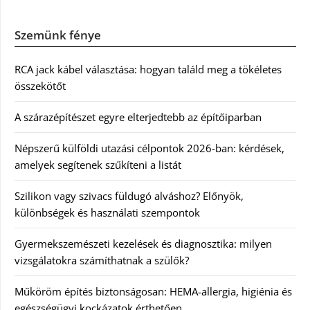
Szemünk fénye
RCA jack kábel választása: hogyan találd meg a tökéletes
összekötőt
A szárazépítészet egyre elterjedtebb az építőiparban
Népszerű külföldi utazási célpontok 2026-ban: kérdések,
amelyek segítenek szűkíteni a listát
Szilikon vagy szivacs füldugó alváshoz? Előnyök,
különbségek és használati szempontok
Gyermekszemészeti kezelések és diagnosztika: milyen
vizsgálatokra számíthatnak a szülők?
Műköröm építés biztonságosan: HEMA-allergia, higiénia és
egészségügyi kockázatok érthetően