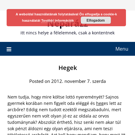
Skip
to
A weboldal használatának folytatásával Ön elfogadja a cookie-k
content
Neparázz
Elfogadom
használatát
További információk
itt nincs helye a félelemnek, csak a kontentnek
Menu
Hegek
Posted on 2012. november 7. szerda
Nem tudja, hogy mire költse lottó nyereményét? Sajnos
gyermek korában nem figyelt oda eléggé és
heg
es lett az
arcbőre? Eddig nem tudott ezektől megszabadulni, mert
egyszerűen nem volt olyan jó ez az oldala az orvos
tudománynak? Abszolút érthető, hisz senki nem akar túl
sok pénzt áldozni egy olyan eljárásra, ami nem teszi
tökéletessé arcbőrét. Azt kell hogy mondjam, hogy most itt