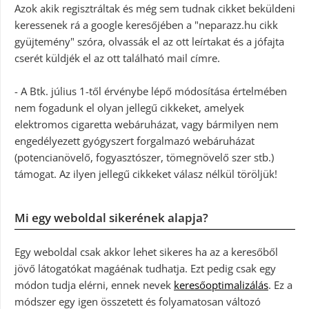
Azok akik regisztráltak és még sem tudnak cikket beküldeni
keressenek rá a google keresőjében a "neparazz.hu cikk
gyüjtemény" szóra, olvassák el az ott leírtakat és a jófajta
cserét küldjék el az ott található mail címre.
- A Btk. július 1-től érvénybe lépő módosítása értelmében
nem fogadunk el olyan jellegű cikkeket, amelyek
elektromos cigaretta webáruházat, vagy bármilyen nem
engedélyezett gyógyszert forgalmazó webáruházat
(potencianövelő, fogyasztószer, tömegnövelő szer stb.)
támogat. Az ilyen jellegű cikkeket válasz nélkül töröljük!
Mi egy weboldal sikerének alapja?
Egy weboldal csak akkor lehet sikeres ha az a keresőből
jövő látogatókat magáénak tudhatja. Ezt pedig csak egy
módon tudja elérni, ennek nevek
keresőoptimalizálás
. Ez a
módszer egy igen összetett és folyamatosan változó