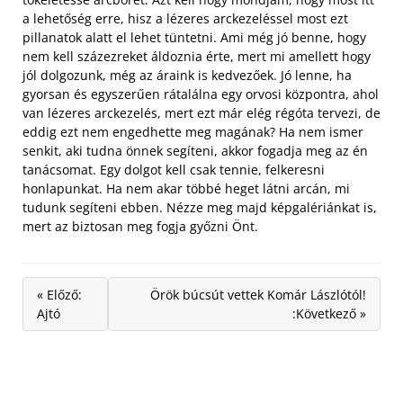
a lehetőség erre, hisz a lézeres arckezeléssel most ezt
pillanatok alatt el lehet tüntetni. Ami még jó benne, hogy
nem kell százezreket áldoznia érte, mert mi amellett hogy
jól dolgozunk, még az áraink is kedvezőek. Jó lenne, ha
gyorsan és egyszerűen rátalálna egy orvosi központra, ahol
van lézeres arckezelés, mert ezt már elég régóta tervezi, de
eddig ezt nem engedhette meg magának? Ha nem ismer
senkit, aki tudna önnek segíteni, akkor fogadja meg az én
tanácsomat. Egy dolgot kell csak tennie, felkeresni
honlapunkat. Ha nem akar többé heget látni arcán, mi
tudunk segíteni ebben. Nézze meg majd képgalériánkat is,
mert az biztosan meg fogja győzni Önt.
« Előző:
Örök búcsút vettek Komár Lászlótól!
Ajtó
:Következő »