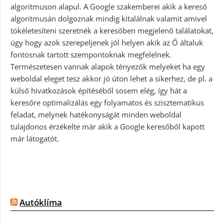
algoritmuson alapul. A Google szakemberei akik a kereső
algoritmusán dolgoznak mindig kitalálnak valamit amivel
tökéletesíteni szeretnék a keresőben megjelenő találatokat,
úgy hogy azok szerepeljenek jól helyen akik az Ő általuk
fontosnak tartott szempontoknak megfelelnek.
Természetesen vannak alapok tényezők melyeket ha egy
weboldal eleget tesz akkor jó úton lehet a sikerhez, de pl. a
külső hivatkozások építéséből sosem elég, így hát a
keresőre optimalizálás egy folyamatos és szisztematikus
feladat, melynek hatékonyságát minden weboldal
tulajdonos érzékelte már akik a Google keresőből kapott
már látogatót.
Autóklíma