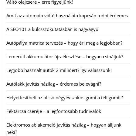
Váltó olajcsere – erre figyeljünk!
Amit az automata váltó használata kapcsán tudni érdemes
A SEO101 a kulcsszókutatásban is nagyágyú!
Autópálya matrica tervezés – hogy éri meg a legjobban?
Lemerült akkumulátor újraélesztése – hogyan csináljuk?
Legjobb használt autók 2 millióért? Így válasszunk!
Autólakk javítás házilag – érdemes belevágni?
Helyettesítheti az olcsó négyévszakos gumi a téli gumit?
Féktárcsa cseréje – a legfontosabb tudnivalók
Elektromos ablakemelő javítás házilag – hogyan álljunk
neki?