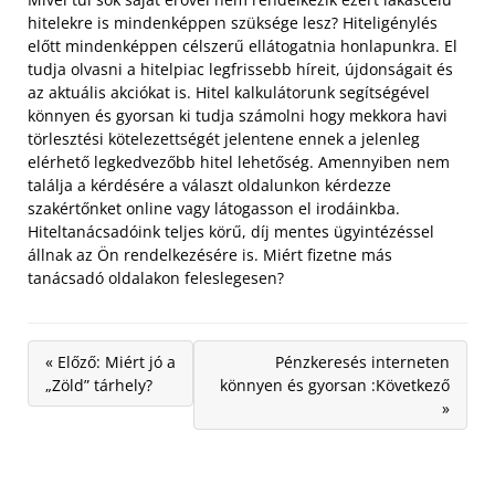
hitelekre is mindenképpen szüksége lesz? Hiteligénylés
előtt mindenképpen célszerű ellátogatnia honlapunkra. El
tudja olvasni a hitelpiac legfrissebb híreit, újdonságait és
az aktuális akciókat is. Hitel kalkulátorunk segítségével
könnyen és gyorsan ki tudja számolni hogy mekkora havi
törlesztési kötelezettségét jelentene ennek a jelenleg
elérhető legkedvezőbb hitel lehetőség. Amennyiben nem
találja a kérdésére a választ oldalunkon kérdezze
szakértőnket online vagy látogasson el irodáinkba.
Hiteltanácsadóink teljes körű, díj mentes ügyintézéssel
állnak az Ön rendelkezésére is. Miért fizetne más
tanácsadó oldalakon feleslegesen?
« Előző: Miért jó a
Pénzkeresés interneten
„Zöld” tárhely?
könnyen és gyorsan :Következő
»