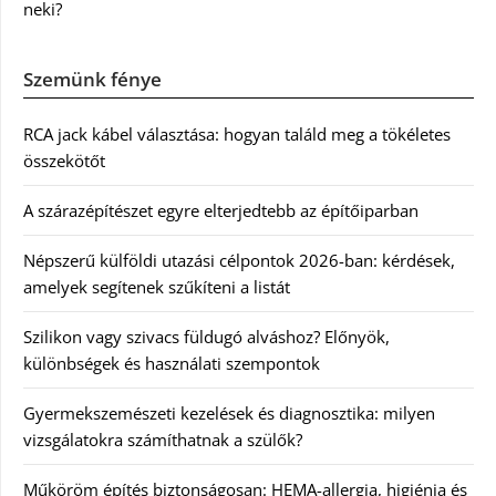
neki?
Szemünk fénye
RCA jack kábel választása: hogyan találd meg a tökéletes
összekötőt
A szárazépítészet egyre elterjedtebb az építőiparban
Népszerű külföldi utazási célpontok 2026-ban: kérdések,
amelyek segítenek szűkíteni a listát
Szilikon vagy szivacs füldugó alváshoz? Előnyök,
különbségek és használati szempontok
Gyermekszemészeti kezelések és diagnosztika: milyen
vizsgálatokra számíthatnak a szülők?
Műköröm építés biztonságosan: HEMA-allergia, higiénia és