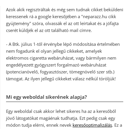
Azok akik regisztráltak és még sem tudnak cikket beküldeni
keressenek rá a google keresőjében a "neparazz.hu cikk
gyüjtemény" szóra, olvassák el az ott leírtakat és a jófajta
cserét küldjék el az ott található mail címre.
- A Btk. július 1-től érvénybe lépő módosítása értelmében
nem fogadunk el olyan jellegű cikkeket, amelyek
elektromos cigaretta webáruházat, vagy bármilyen nem
engedélyezett gyógyszert forgalmazó webáruházat
(potencianövelő, fogyasztószer, tömegnövelő szer stb.)
támogat. Az ilyen jellegű cikkeket válasz nélkül töröljük!
Mi egy weboldal sikerének alapja?
Egy weboldal csak akkor lehet sikeres ha az a keresőből
jövő látogatókat magáénak tudhatja. Ezt pedig csak egy
módon tudja elérni, ennek nevek
keresőoptimalizálás
. Ez a