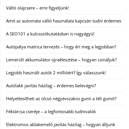
Váltó olajcsere – erre figyeljünk!
Amit az automata váltó használata kapcsán tudni érdemes
A SEO101 a kulcsszókutatásban is nagyágyú!
Autópálya matrica tervezés – hogy éri meg a legjobban?
Lemerült akkumulátor újraélesztése – hogyan csináljuk?
Legjobb használt autók 2 millióért? Így válasszunk!
Autólakk javítás házilag – érdemes belevágni?
Helyettesítheti az olcsó négyévszakos gumi a téli gumit?
Féktárcsa cseréje – a legfontosabb tudnivalók
Elektromos ablakemelő javítás házilag – hogyan álljunk