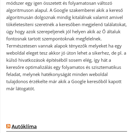
módszer egy igen összetett és folyamatosan változó
algoritmuson alapul. A Google szakemberei akik a kereső
algoritmusán dolgoznak mindig kitalálnak valamit amivel
tökéletesíteni szeretnék a keresőben megjelenő találatokat,
úgy hogy azok szerepeljenek jól helyen akik az Ő általuk
fontosnak tartott szempontoknak megfelelnek.
Természetesen vannak alapok tényezők melyeket ha egy
weboldal eleget tesz akkor jó úton lehet a sikerhez, de pl. a
külső hivatkozások építéséből sosem elég, így hát a
keresőre optimalizálás egy folyamatos és szisztematikus
feladat, melynek hatékonyságát minden weboldal
tulajdonos érzékelte már akik a Google keresőből kapott
már látogatót.
Autóklíma