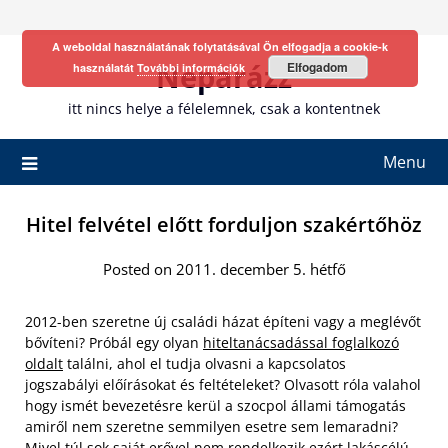
Skip
to
A weboldal használatának folytatásával Ön elfogadja a cookie-k
content
Neparázz
Elfogadom
használatát
További információk
itt nincs helye a félelemnek, csak a kontentnek
Menu
Hitel felvétel előtt forduljon szakértőhöz
Posted on 2011. december 5. hétfő
2012-ben szeretne új családi házat építeni vagy a meglévőt
bővíteni? Próbál egy olyan
hiteltanácsadással foglalkozó
oldalt
találni, ahol el tudja olvasni a kapcsolatos
jogszabályi előírásokat és feltételeket?
Olvasott róla valahol
hogy ismét bevezetésre kerül a szocpol állami támogatás
amiről nem szeretne semmilyen esetre sem lemaradni?
Mivel túl sok saját erővel nem rendelkezik ezért lakáscélú