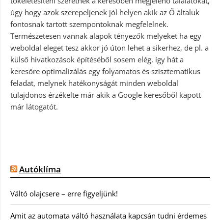
tökéletesíteni szeretnék a keresőben megjelenő találatokat,
úgy hogy azok szerepeljenek jól helyen akik az Ő általuk
fontosnak tartott szempontoknak megfelelnek.
Természetesen vannak alapok tényezők melyeket ha egy
weboldal eleget tesz akkor jó úton lehet a sikerhez, de pl. a
külső hivatkozások építéséből sosem elég, így hát a
keresőre optimalizálás egy folyamatos és szisztematikus
feladat, melynek hatékonyságát minden weboldal
tulajdonos érzékelte már akik a Google keresőből kapott
már látogatót.
Autóklíma
Váltó olajcsere – erre figyeljünk!
Amit az automata váltó használata kapcsán tudni érdemes