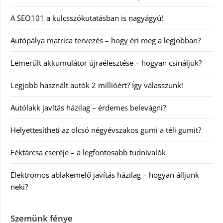
A SEO101 a kulcsszókutatásban is nagyágyú!
Autópálya matrica tervezés – hogy éri meg a legjobban?
Lemerült akkumulátor újraélesztése – hogyan csináljuk?
Legjobb használt autók 2 millióért? Így válasszunk!
Autólakk javítás házilag – érdemes belevágni?
Helyettesítheti az olcsó négyévszakos gumi a téli gumit?
Féktárcsa cseréje – a legfontosabb tudnivalók
Elektromos ablakemelő javítás házilag – hogyan álljunk
neki?
Szemünk fénye