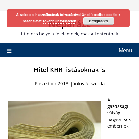
Skip
to
A weboldal használatának folytatásával Ön elfogadja a cookie-k
content
Neparázz
Elfogadom
használatát
További információk
itt nincs helye a félelemnek, csak a kontentnek
Menu
Hitel KHR listásoknak is
Posted on 2013. június 5. szerda
A
gazdasági
válság
nagyon sok
embernek