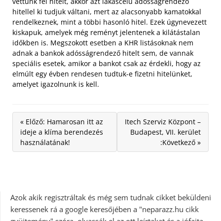
vettünk fel hitelt, akkor azt lakáscélú adósságrendező
hitellel ki tudjuk váltani, mert az alacsonyabb kamatokkal
rendelkeznek, mint a többi hasonló hitel. Ezek úgynevezett
kiskapuk, amelyek még reményt jelentenek a kilátástalan
időkben is. Megszokott esetben a KHR listásoknak nem
adnak a bankok adósságrendező hitelt sem, de vannak
speciális esetek, amikor a bankot csak az érdekli, hogy az
elmúlt egy évben rendesen tudtuk-e fizetni hitelünket,
amelyet igazolnunk is kell.
« Előző: Hamarosan itt az
Itech Szerviz Központ –
ideje a klíma berendezés
Budapest, VII. kerület
használatának!
:Következő »
Azok akik regisztráltak és még sem tudnak cikket beküldeni
keressenek rá a google keresőjében a "neparazz.hu cikk
gyüjtemény" szóra, olvassák el az ott leírtakat és a jófajta