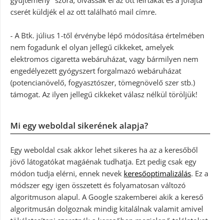
cserét küldjék el az ott található mail címre.
- A Btk. július 1-től érvénybe lépő módosítása értelmében
nem fogadunk el olyan jellegű cikkeket, amelyek
elektromos cigaretta webáruházat, vagy bármilyen nem
engedélyezett gyógyszert forgalmazó webáruházat
(potencianövelő, fogyasztószer, tömegnövelő szer stb.)
támogat. Az ilyen jellegű cikkeket válasz nélkül töröljük!
Mi egy weboldal sikerének alapja?
Egy weboldal csak akkor lehet sikeres ha az a keresőből
jövő látogatókat magáénak tudhatja. Ezt pedig csak egy
módon tudja elérni, ennek nevek
keresőoptimalizálás
. Ez a
módszer egy igen összetett és folyamatosan változó
algoritmuson alapul. A Google szakemberei akik a kereső
algoritmusán dolgoznak mindig kitalálnak valamit amivel