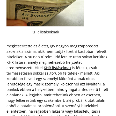
KHR listásoknak
megkeserítette az életét, így nagyon megszaporodott
azoknak a száma, akik nem tudják fizetni korábban felvett
hiteleiket. A 90 nap türelmi idő letelte után sokan kerültek
KHR listára, amely még nehezebb helyzetet
eredményezett. Hitel
KHR listásoknak
is létezik, csak
természetesen sokkal szigorúbb feltételek mellett. Aki
korábban felvett egy személyi kölcsönt annak nincs
lehetősége egy másik személyi kölcsönnel azt kiváltani, a
bankok ebben a helyzetben mindig ingatlanfedezetű hitelt
ajánlanak.
A legjobb, amit tehetünk ebben az esetben,
hogy felkeresünk egy szakembert, aki próbál kiutat találni
ebből a hatalmas problémából. A személyi hitelekkel
ellentétben, ha régebben lakásra vagy lakásfelújításra