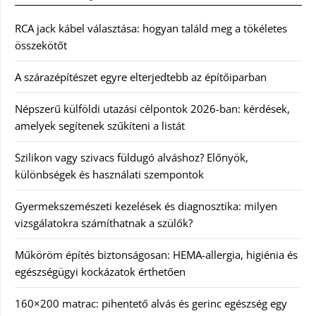
RCA jack kábel választása: hogyan találd meg a tökéletes
összekötőt
A szárazépítészet egyre elterjedtebb az építőiparban
Népszerű külföldi utazási célpontok 2026-ban: kérdések,
amelyek segítenek szűkíteni a listát
Szilikon vagy szivacs füldugó alváshoz? Előnyök,
különbségek és használati szempontok
Gyermekszemészeti kezelések és diagnosztika: milyen
vizsgálatokra számíthatnak a szülők?
Műköröm építés biztonságosan: HEMA-allergia, higiénia és
egészségügyi kockázatok érthetően
160×200 matrac: pihentető alvás és gerinc egészség egy