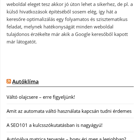
weboldal eleget tesz akkor jó úton lehet a sikerhez, de pl. a
külső hivatkozások építéséből sosem elég, így hát a
keresőre optimalizálás egy folyamatos és szisztematikus
feladat, melynek hatékonyságát minden weboldal
tulajdonos érzékelte már akik a Google keresőből kapott
már látogatót.
Autóklíma
Váltó olajcsere – erre figyeljünk!
Amit az automata váltó használata kapcsán tudni érdemes
A SEO101 a kulcsszókutatásban is nagyágyú!
Autópálya matrica tervezés – hogy éri meg a legjobban?