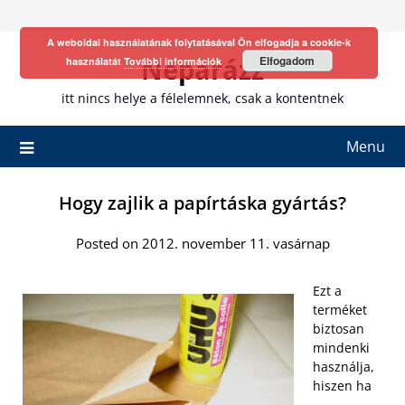
Skip
to
A weboldal használatának folytatásával Ön elfogadja a cookie-k
content
Neparázz
Elfogadom
használatát
További információk
itt nincs helye a félelemnek, csak a kontentnek
Menu
Hogy zajlik a papírtáska gyártás?
Posted on 2012. november 11. vasárnap
Ezt a
terméket
biztosan
mindenki
használja,
hiszen ha