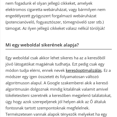
nem fogadunk el olyan jellegű cikkeket, amelyek
elektromos cigaretta webáruházat, vagy bármilyen nem
engedélyezett gyógyszert forgalmazó webáruházat
(potencianövelő, fogyasztószer, tömegnövelő szer stb.)
támogat. Az ilyen jellegű cikkeket válasz nélkül töröljük!
Mi egy weboldal sikerének alapja?
Egy weboldal csak akkor lehet sikeres ha az a keresőből
jövő látogatókat magáénak tudhatja. Ezt pedig csak egy
módon tudja elérni, ennek nevek
keresőoptimalizálás
. Ez a
módszer egy igen összetett és folyamatosan változó
algoritmuson alapul. A Google szakemberei akik a kereső
algoritmusán dolgoznak mindig kitalálnak valamit amivel
tökéletesíteni szeretnék a keresőben megjelenő találatokat,
úgy hogy azok szerepeljenek jól helyen akik az Ő általuk
fontosnak tartott szempontoknak megfelelnek.
Természetesen vannak alapok tényezők melyeket ha egy