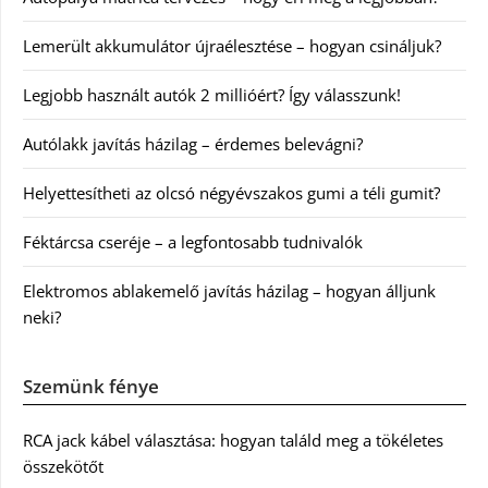
Lemerült akkumulátor újraélesztése – hogyan csináljuk?
Legjobb használt autók 2 millióért? Így válasszunk!
Autólakk javítás házilag – érdemes belevágni?
Helyettesítheti az olcsó négyévszakos gumi a téli gumit?
Féktárcsa cseréje – a legfontosabb tudnivalók
Elektromos ablakemelő javítás házilag – hogyan álljunk
neki?
Szemünk fénye
RCA jack kábel választása: hogyan találd meg a tökéletes
összekötőt