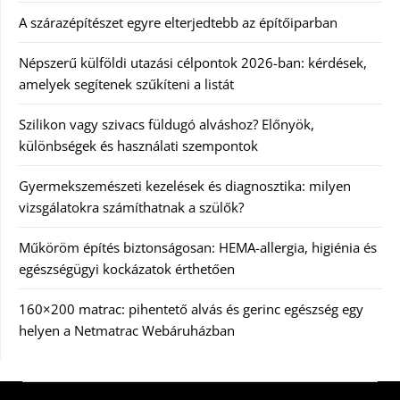
A szárazépítészet egyre elterjedtebb az építőiparban
Népszerű külföldi utazási célpontok 2026-ban: kérdések,
amelyek segítenek szűkíteni a listát
Szilikon vagy szivacs füldugó alváshoz? Előnyök,
különbségek és használati szempontok
Gyermekszemészeti kezelések és diagnosztika: milyen
vizsgálatokra számíthatnak a szülők?
Műköröm építés biztonságosan: HEMA-allergia, higiénia és
egészségügyi kockázatok érthetően
160×200 matrac: pihentető alvás és gerinc egészség egy
helyen a Netmatrac Webáruházban