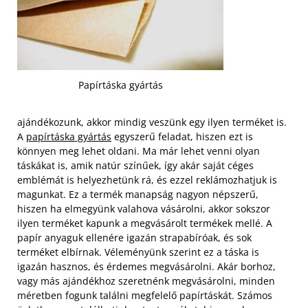
Papírtáska gyártás
ajándékozunk, akkor mindig veszünk egy ilyen terméket is.
A
papírtáska gyártás
egyszerű feladat, hiszen ezt is
könnyen meg lehet oldani. Ma már lehet venni olyan
táskákat is, amik natúr színűek, így akár saját céges
emblémát is helyezhetünk rá, és ezzel reklámozhatjuk is
magunkat. Ez a termék manapság nagyon népszerű,
hiszen ha elmegyünk valahova vásárolni, akkor sokszor
ilyen terméket kapunk a megvásárolt termékek mellé.
A
papír anyaguk ellenére igazán strapabíróak, és sok
terméket elbírnak. Véleményünk szerint ez a táska is
igazán hasznos, és érdemes megvásárolni. Akár borhoz,
vagy más ajándékhoz szeretnénk megvásárolni, minden
méretben fogunk találni megfelelő papírtáskát. Számos