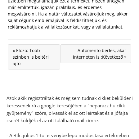
üzletben megtalálhatjuk ezt a terméket, hiszen ahogyan
már említettük, igazán praktikus, és érdemes
megvásárolni. Ha a natúr változatot vásároljuk meg, akkor
saját cégünk emblémájával is feldíszíthetjük, és
reklámozhatjuk a vállalkozásunkat, vagy a vállalatunkat.
« Előző: Több
Autómentő bérlés, akár
színben is beltéri
interneten is :Következő »
ajtó
Azok akik regisztráltak és még sem tudnak cikket beküldeni
keressenek rá a google keresőjében a "neparazz.hu cikk
gyüjtemény" szóra, olvassák el az ott leírtakat és a jófajta
cserét küldjék el az ott található mail címre.
- A Btk. július 1-től érvénybe lépő módosítása értelmében