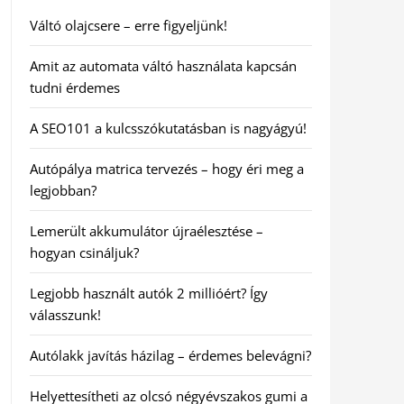
Váltó olajcsere – erre figyeljünk!
Amit az automata váltó használata kapcsán
tudni érdemes
A SEO101 a kulcsszókutatásban is nagyágyú!
Autópálya matrica tervezés – hogy éri meg a
legjobban?
Lemerült akkumulátor újraélesztése –
hogyan csináljuk?
Legjobb használt autók 2 millióért? Így
válasszunk!
Autólakk javítás házilag – érdemes belevágni?
Helyettesítheti az olcsó négyévszakos gumi a