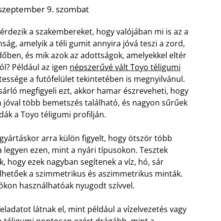
 szeptember 9. szombat
érdezik a szakembereket, hogy valójában mi is az a
ság, amelyik a téli gumit annyira jóvá teszi a zord,
dőben, és mik azok az adottságok, amelyekkel eltér
tól? Például az igen
népszerűvé vált Toyo téligumi
etessége a futófelület tekintetében is megnyilvánul.
sárló megfigyeli ezt, akkor hamar észreveheti, hogy
 jóval több bemetszés található, és nagyon sűrűek
dák a Toyo téligumi profilján.
 gyártáskor arra külön figyelt, hogy ötször több
 legyen ezen, mint a nyári típusokon. Tesztek
ák, hogy ezek nagyban segítenek a víz, hó, sár
elhetőek a szimmetrikus és aszimmetrikus minták.
tókon használhatóak nyugodt szívvel.
adatot látnak el, mint például a vízelvezetés vagy
o téligumi pontosan ezért drágább, mint a