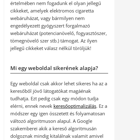
értelmében nem fogadunk el olyan jellegű
cikkeket, amelyek elektromos cigaretta
webáruházat, vagy bármilyen nem
engedélyezett gyógyszert forgalmazó
webáruházat (potencianövelő, fogyasztószer,
tömegnövelő szer stb.) támogat. Az ilyen
jellegű cikkeket válasz nélkül töröljük!
Mi egy weboldal sikerének alapja?
Egy weboldal csak akkor lehet sikeres ha az a
keresőből jövő látogatókat magáénak
tudhatja. Ezt pedig csak egy módon tudja
elérni, ennek nevek
keresőoptimalizálás
. Ez a
módszer egy igen összetett és folyamatosan
változó algoritmuson alapul. A Google
szakemberei akik a kereső algoritmusán
dolgoznak mindig kitalálnak valamit amivel