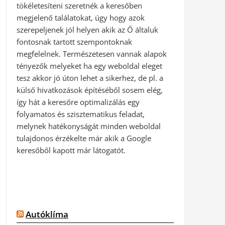
tökéletesíteni szeretnék a keresőben
megjelenő találatokat, úgy hogy azok
szerepeljenek jól helyen akik az Ő általuk
fontosnak tartott szempontoknak
megfelelnek. Természetesen vannak alapok
tényezők melyeket ha egy weboldal eleget
tesz akkor jó úton lehet a sikerhez, de pl. a
külső hivatkozások építéséből sosem elég,
így hát a keresőre optimalizálás egy
folyamatos és szisztematikus feladat,
melynek hatékonyságát minden weboldal
tulajdonos érzékelte már akik a Google
keresőből kapott már látogatót.
Autóklíma