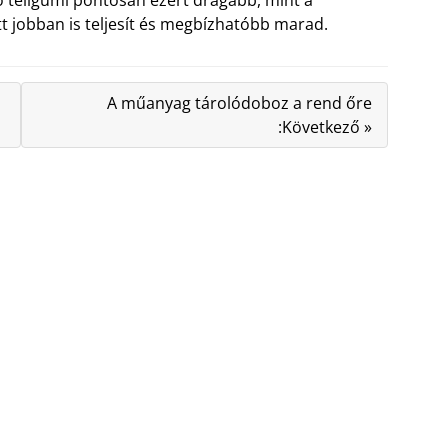
tt jobban is teljesít és megbízhatóbb marad.
A műanyag tárolódoboz a rend őre
:Következő »