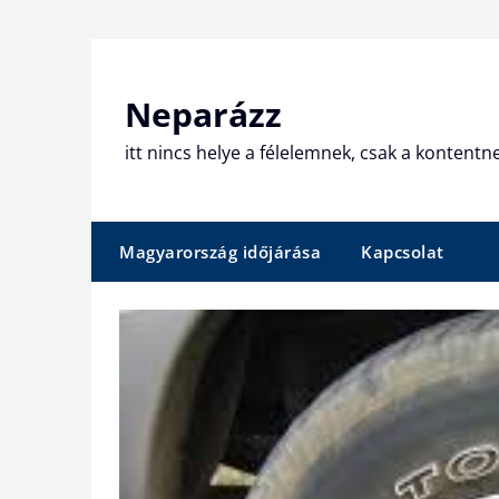
Skip
to
content
Neparázz
itt nincs helye a félelemnek, csak a kontentn
Magyarország időjárása
Kapcsolat