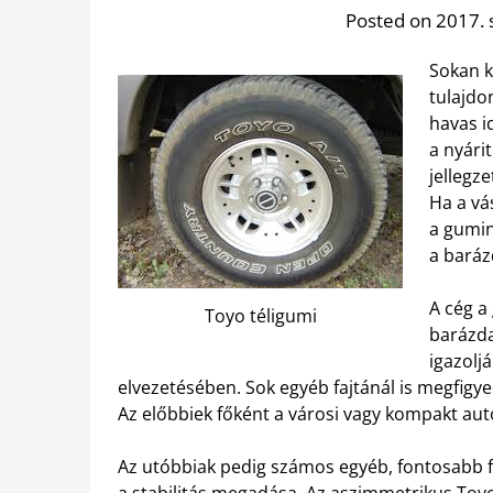
Posted on 2017.
Sokan k
tulajdon
havas i
a nyári
jellegz
Ha a vá
a gumin
a baráz
A cég a
Toyo téligumi
barázda
igazolj
elvezetésében. Sok egyéb fajtánál is megfigy
Az előbbiek főként a városi vagy kompakt au
Az utóbbiak pedig számos egyéb, fontosabb fel
a stabilitás megadása. Az aszimmetrikus Toy