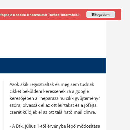
Elfogadom
lfogadja a cookie-k használatát
További információk
Azok akik regisztráltak és még sem tudnak
cikket beküldeni keressenek rá a google
keresőjében a "neparazz.hu cikk gyüjtemény"
szóra, olvassák el az ott leírtakat és a jófajta
cserét küldjék el az ott található mail címre.
- A Btk. július 1-től érvénybe lépő módosítása