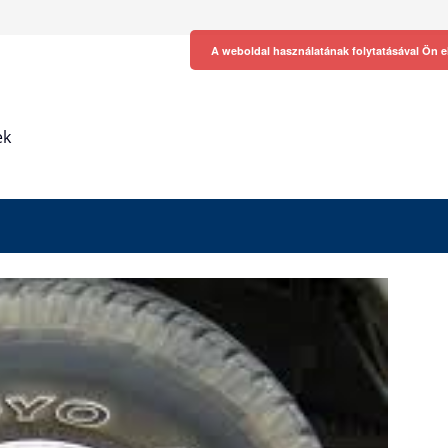
A weboldal használatának folytatásával Ön e
ek