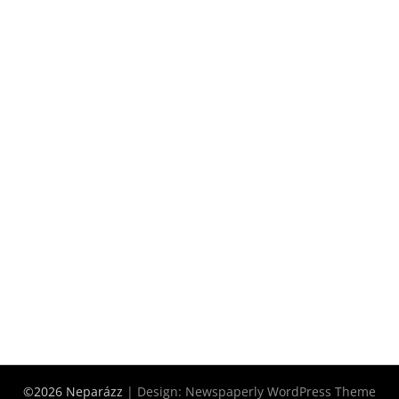
©2026 Neparázz
| Design:
Newspaperly WordPress Theme