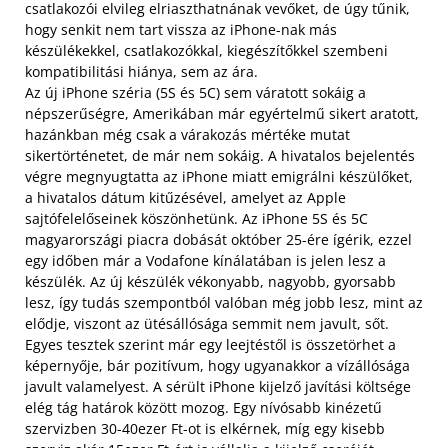
csatlakozói elvileg elriaszthatnának vevőket, de úgy tűnik,
hogy senkit nem tart vissza az iPhone-nak más
készülékekkel, csatlakozókkal, kiegészítőkkel szembeni
kompatibilitási hiánya, sem az ára.
Az új iPhone széria (5S és 5C) sem váratott sokáig a
népszerűségre, Amerikában már egyértelmű sikert aratott,
hazánkban még csak a várakozás mértéke mutat
sikertörténetet, de már nem sokáig. A hivatalos bejelentés
végre megnyugtatta az iPhone miatt emigrálni készülőket,
a hivatalos dátum kitűzésével, amelyet az Apple
sajtófelelőseinek köszönhetünk. Az iPhone 5S és 5C
magyarországi piacra dobását október 25-ére ígérik, ezzel
egy időben már a Vodafone kínálatában is jelen lesz a
készülék. Az új készülék vékonyabb, nagyobb, gyorsabb
lesz, így tudás szempontból valóban még jobb lesz, mint az
elődje, viszont az ütésállósága semmit nem javult, sőt.
Egyes tesztek szerint már egy leejtéstől is összetörhet a
képernyője, bár pozitívum, hogy ugyanakkor a vízállósága
javult valamelyest. A sérült iPhone kijelző javítási költsége
elég tág határok között mozog. Egy nívósabb kinézetű
szervizben 30-40ezer Ft-ot is elkérnek, míg egy kisebb