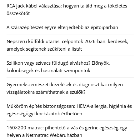
RCA jack kábel választása: hogyan találd meg a tökéletes
összekötőt
A szárazépítészet egyre elterjedtebb az építőiparban
Népszerű külföldi utazási célpontok 2026-ban: kérdések,
amelyek segítenek szűkíteni a listát
Szilikon vagy szivacs füldugó alváshoz? Előnyök,
különbségek és használati szempontok
Gyermekszemészeti kezelések és diagnosztika: milyen
vizsgálatokra számíthatnak a szülők?
Műköröm építés biztonságosan: HEMA-allergia, higiénia és
egészségügyi kockázatok érthetően
160×200 matrac: pihentető alvás és gerinc egészség egy
helyen a Netmatrac Webáruházban