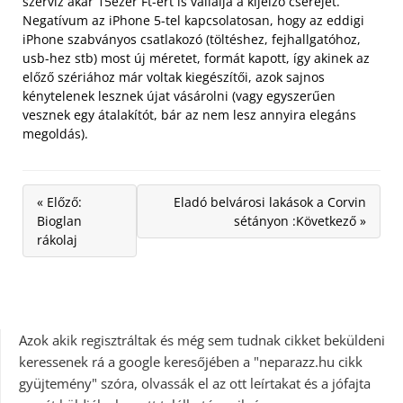
szerviz akár 15ezer Ft-ért is vállalja a kijelző cseréjét.
Negatívum az iPhone 5-tel kapcsolatosan, hogy az eddigi
iPhone szabványos csatlakozó (töltéshez, fejhallgatóhoz,
usb-hez stb) most új méretet, formát kapott, így akinek az
előző szériához már voltak kiegészítői, azok sajnos
kénytelenek lesznek újat vásárolni (vagy egyszerűen
vesznek egy átalakítót, bár az nem lesz annyira elegáns
megoldás).
« Előző:
Eladó belvárosi lakások a Corvin
Bioglan
sétányon :Következő »
rákolaj
Azok akik regisztráltak és még sem tudnak cikket beküldeni
keressenek rá a google keresőjében a "neparazz.hu cikk
gyüjtemény" szóra, olvassák el az ott leírtakat és a jófajta