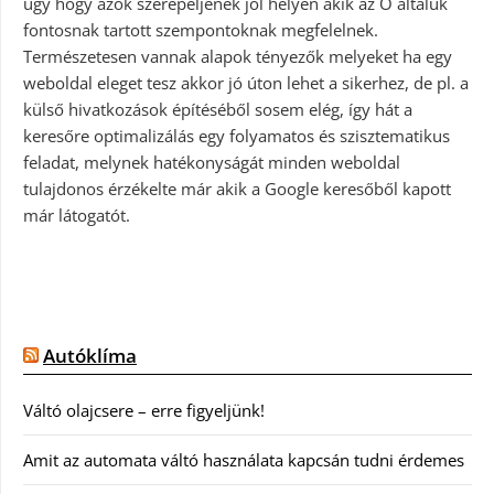
úgy hogy azok szerepeljenek jól helyen akik az Ő általuk
fontosnak tartott szempontoknak megfelelnek.
Természetesen vannak alapok tényezők melyeket ha egy
weboldal eleget tesz akkor jó úton lehet a sikerhez, de pl. a
külső hivatkozások építéséből sosem elég, így hát a
keresőre optimalizálás egy folyamatos és szisztematikus
feladat, melynek hatékonyságát minden weboldal
tulajdonos érzékelte már akik a Google keresőből kapott
már látogatót.
Autóklíma
Váltó olajcsere – erre figyeljünk!
Amit az automata váltó használata kapcsán tudni érdemes