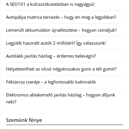
A SEO101 a kulcsszókutatásban is nagyágyú!
Autópálya matrica tervezés – hogy éri meg a legjobban?
Lemerült akkumulátor újraélesztése – hogyan csináljuk?
Legjobb használt autók 2 millióért? Így válasszunk!
Autólakk javítás házilag – érdemes belevágni?
Helyettesítheti az olcsó négyévszakos gumi a téli gumit?
Féktárcsa cseréje – a legfontosabb tudnivalók
Elektromos ablakemelő javítás házilag – hogyan álljunk
neki?
Szemünk fénye