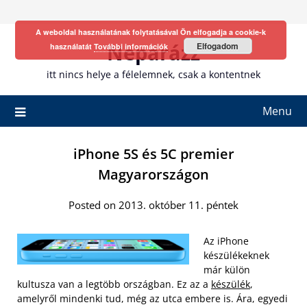
Skip
to
A weboldal használatának folytatásával Ön elfogadja a cookie-k
content
Neparázz
Elfogadom
használatát
További információk
itt nincs helye a félelemnek, csak a kontentnek
Menu
iPhone 5S és 5C premier
Magyarországon
Posted on 2013. október 11. péntek
Az iPhone
készülékeknek
már külön
kultusza van a legtöbb országban. Ez az a
készülék
,
amelyről mindenki tud, még az utca embere is. Ára, egyedi