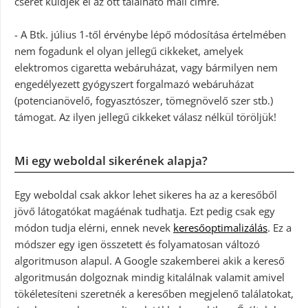
cserét küldjék el az ott található mail címre.
- A Btk. július 1-től érvénybe lépő módosítása értelmében
nem fogadunk el olyan jellegű cikkeket, amelyek
elektromos cigaretta webáruházat, vagy bármilyen nem
engedélyezett gyógyszert forgalmazó webáruházat
(potencianövelő, fogyasztószer, tömegnövelő szer stb.)
támogat. Az ilyen jellegű cikkeket válasz nélkül töröljük!
Mi egy weboldal sikerének alapja?
Egy weboldal csak akkor lehet sikeres ha az a keresőből
jövő látogatókat magáénak tudhatja. Ezt pedig csak egy
módon tudja elérni, ennek nevek
keresőoptimalizálás
. Ez a
módszer egy igen összetett és folyamatosan változó
algoritmuson alapul. A Google szakemberei akik a kereső
algoritmusán dolgoznak mindig kitalálnak valamit amivel
tökéletesíteni szeretnék a keresőben megjelenő találatokat,