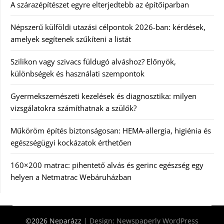
A szárazépítészet egyre elterjedtebb az építőiparban
Népszerű külföldi utazási célpontok 2026-ban: kérdések,
amelyek segítenek szűkíteni a listát
Szilikon vagy szivacs füldugó alváshoz? Előnyök,
különbségek és használati szempontok
Gyermekszemészeti kezelések és diagnosztika: milyen
vizsgálatokra számíthatnak a szülők?
Műköröm építés biztonságosan: HEMA-allergia, higiénia és
egészségügyi kockázatok érthetően
160×200 matrac: pihentető alvás és gerinc egészség egy
helyen a Netmatrac Webáruházban
©2026 Neparázz
| Design:
Newspaperly WordPress