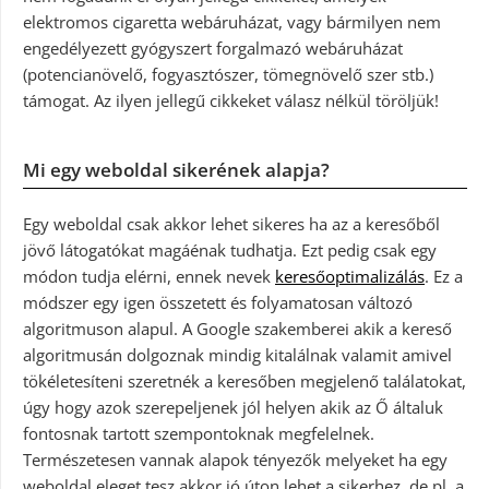
elektromos cigaretta webáruházat, vagy bármilyen nem
engedélyezett gyógyszert forgalmazó webáruházat
(potencianövelő, fogyasztószer, tömegnövelő szer stb.)
támogat. Az ilyen jellegű cikkeket válasz nélkül töröljük!
Mi egy weboldal sikerének alapja?
Egy weboldal csak akkor lehet sikeres ha az a keresőből
jövő látogatókat magáénak tudhatja. Ezt pedig csak egy
módon tudja elérni, ennek nevek
keresőoptimalizálás
. Ez a
módszer egy igen összetett és folyamatosan változó
algoritmuson alapul. A Google szakemberei akik a kereső
algoritmusán dolgoznak mindig kitalálnak valamit amivel
tökéletesíteni szeretnék a keresőben megjelenő találatokat,
úgy hogy azok szerepeljenek jól helyen akik az Ő általuk
fontosnak tartott szempontoknak megfelelnek.
Természetesen vannak alapok tényezők melyeket ha egy
weboldal eleget tesz akkor jó úton lehet a sikerhez, de pl. a