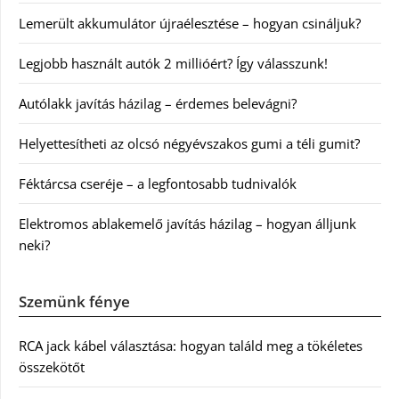
Lemerült akkumulátor újraélesztése – hogyan csináljuk?
Legjobb használt autók 2 millióért? Így válasszunk!
Autólakk javítás házilag – érdemes belevágni?
Helyettesítheti az olcsó négyévszakos gumi a téli gumit?
Féktárcsa cseréje – a legfontosabb tudnivalók
Elektromos ablakemelő javítás házilag – hogyan álljunk
neki?
Szemünk fénye
RCA jack kábel választása: hogyan találd meg a tökéletes
összekötőt