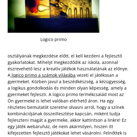
Logico primo
osztályának megkezdése előtt, el kell kezdeni a fejlesztő
gyakorlatokat. Mihelyt megkezdődik az iskola, azonnal
észrevehető lesz a kreatív játékok használatának az előnye.
A
logico primo a számok világába
vezeti el játékosan a
gyermeket. Közben javul a beszédkészség, a kézügyesség,
a logikus gondolkodás és minden olyan képesség, amely a
gyermeket fejleszti. A logico primo termékcsalád most az
Ön gyermeké is lehet valóban elérhető áron.
Ha egy
részletes bemutatót szeretne olvasni arról, hogy a színek
kombinációjának összeillesztése kapcsán, miként tudja
fejleszteni magát a gyermeke, akkor kattintson a linkre! Ez
egy játék webáruház, de nem akármilyen, hiszen itt
kifejezetten fejlesztő játékokat lehet vásárolni. Felnőttek is