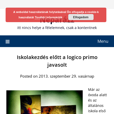
Skip
to
A weboldal használatának folytatásával Ön elfogadja a cookie-k
content
Neparázz
Elfogadom
használatát
További információk
itt nincs helye a félelemnek, csak a kontentnek
Menu
Iskolakezdés előtt a logico primo
javasolt
Posted on 2013. szeptember 29. vasárnap
Már az
óvoda alatt
és az
általános
iskola első