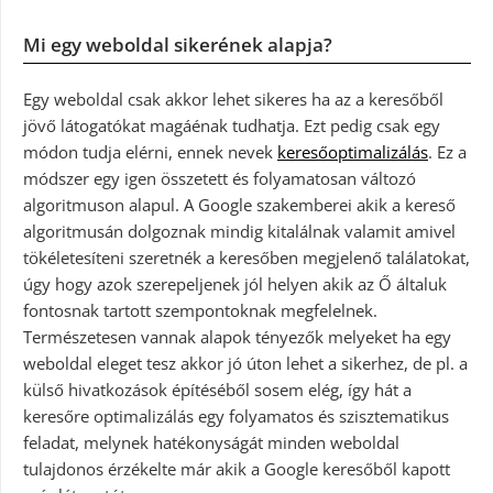
Mi egy weboldal sikerének alapja?
Egy weboldal csak akkor lehet sikeres ha az a keresőből
jövő látogatókat magáénak tudhatja. Ezt pedig csak egy
módon tudja elérni, ennek nevek
keresőoptimalizálás
. Ez a
módszer egy igen összetett és folyamatosan változó
algoritmuson alapul. A Google szakemberei akik a kereső
algoritmusán dolgoznak mindig kitalálnak valamit amivel
tökéletesíteni szeretnék a keresőben megjelenő találatokat,
úgy hogy azok szerepeljenek jól helyen akik az Ő általuk
fontosnak tartott szempontoknak megfelelnek.
Természetesen vannak alapok tényezők melyeket ha egy
weboldal eleget tesz akkor jó úton lehet a sikerhez, de pl. a
külső hivatkozások építéséből sosem elég, így hát a
keresőre optimalizálás egy folyamatos és szisztematikus
feladat, melynek hatékonyságát minden weboldal
tulajdonos érzékelte már akik a Google keresőből kapott