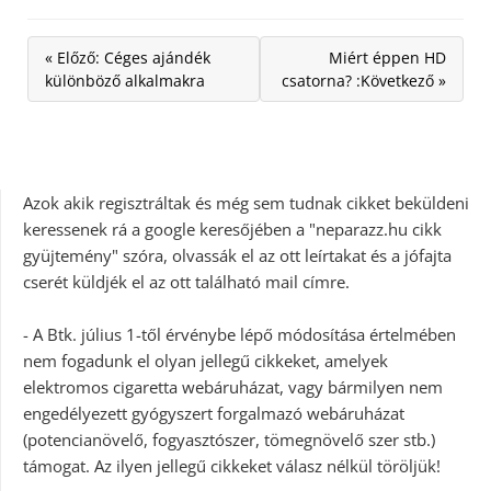
« Előző: Céges ajándék
Miért éppen HD
különböző alkalmakra
csatorna? :Következő »
Azok akik regisztráltak és még sem tudnak cikket beküldeni
keressenek rá a google keresőjében a "neparazz.hu cikk
gyüjtemény" szóra, olvassák el az ott leírtakat és a jófajta
cserét küldjék el az ott található mail címre.
- A Btk. július 1-től érvénybe lépő módosítása értelmében
nem fogadunk el olyan jellegű cikkeket, amelyek
elektromos cigaretta webáruházat, vagy bármilyen nem
engedélyezett gyógyszert forgalmazó webáruházat
(potencianövelő, fogyasztószer, tömegnövelő szer stb.)
támogat. Az ilyen jellegű cikkeket válasz nélkül töröljük!