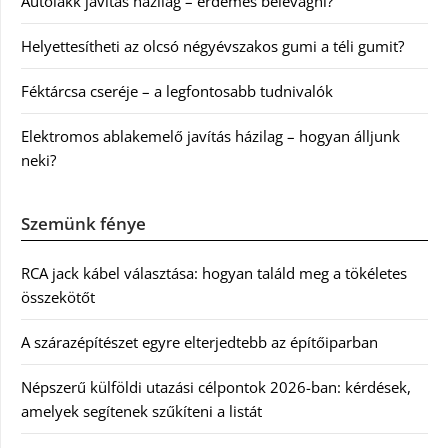
Autólakk javítás házilag – érdemes belevágni?
Helyettesítheti az olcsó négyévszakos gumi a téli gumit?
Féktárcsa cseréje – a legfontosabb tudnivalók
Elektromos ablakemelő javítás házilag – hogyan álljunk
neki?
Szemünk fénye
RCA jack kábel választása: hogyan találd meg a tökéletes
összekötőt
A szárazépítészet egyre elterjedtebb az építőiparban
Népszerű külföldi utazási célpontok 2026-ban: kérdések,
amelyek segítenek szűkíteni a listát