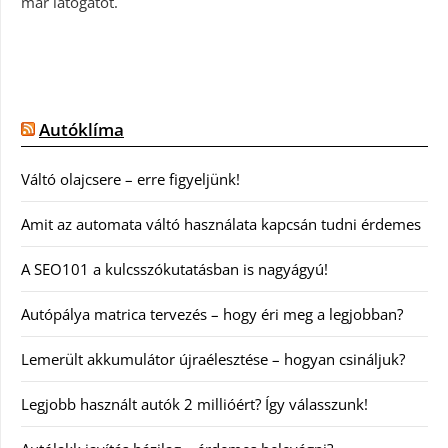
már látogatót.
Autóklíma
Váltó olajcsere – erre figyeljünk!
Amit az automata váltó használata kapcsán tudni érdemes
A SEO101 a kulcsszókutatásban is nagyágyú!
Autópálya matrica tervezés – hogy éri meg a legjobban?
Lemerült akkumulátor újraélesztése – hogyan csináljuk?
Legjobb használt autók 2 millióért? Így válasszunk!