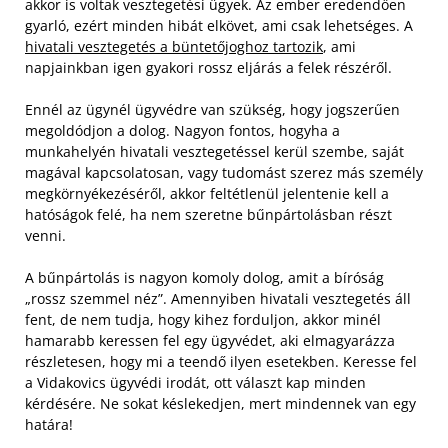
akkor is voltak vesztegetési ügyek. Az ember eredendően
gyarló, ezért minden hibát elkövet, ami csak lehetséges. A
hivatali vesztegetés a büntetőjoghoz tartozik
, ami
napjainkban igen gyakori rossz eljárás a felek részéről.
Ennél az ügynél ügyvédre van szükség, hogy jogszerűen
megoldódjon a dolog. Nagyon fontos, hogyha a
munkahelyén hivatali vesztegetéssel kerül szembe, saját
magával kapcsolatosan, vagy tudomást szerez más személy
megkörnyékezéséről, akkor feltétlenül jelentenie kell a
hatóságok felé, ha nem szeretne bűnpártolásban részt
venni.
A bűnpártolás is nagyon komoly dolog, amit a bíróság
„rossz szemmel néz”. Amennyiben hivatali vesztegetés áll
fent, de nem tudja, hogy kihez forduljon, akkor minél
hamarabb keressen fel egy ügyvédet, aki elmagyarázza
részletesen, hogy mi a teendő ilyen esetekben. Keresse fel
a Vidakovics ügyvédi irodát, ott választ kap minden
kérdésére. Ne sokat késlekedjen, mert mindennek van egy
határa!