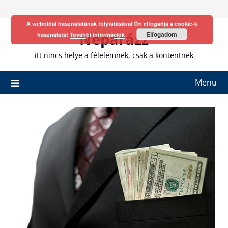
Skip
to
A weboldal használatának folytatásával Ön elfogadja a cookie-k
content
Neparázz
Elfogadom
használatát
További információk
itt nincs helye a félelemnek, csak a kontentnek
Menu