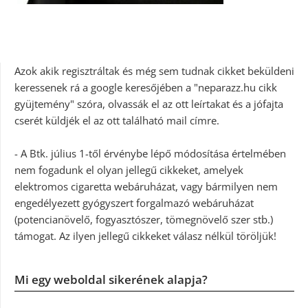
Azok akik regisztráltak és még sem tudnak cikket beküldeni
keressenek rá a google keresőjében a "neparazz.hu cikk
gyüjtemény" szóra, olvassák el az ott leírtakat és a jófajta
cserét küldjék el az ott található mail címre.
- A Btk. július 1-től érvénybe lépő módosítása értelmében
nem fogadunk el olyan jellegű cikkeket, amelyek
elektromos cigaretta webáruházat, vagy bármilyen nem
engedélyezett gyógyszert forgalmazó webáruházat
(potencianövelő, fogyasztószer, tömegnövelő szer stb.)
támogat. Az ilyen jellegű cikkeket válasz nélkül töröljük!
Mi egy weboldal sikerének alapja?