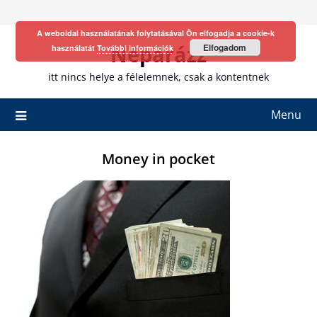
Skip
to
A weboldal használatának folytatásával Ön elfogadja a cookie-k
content
Neparázz
Elfogadom
használatát
További információk
itt nincs helye a félelemnek, csak a kontentnek
Menu
Money in pocket