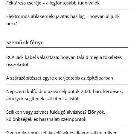
Féktárcsa cseréje – a legfontosabb tudnivalók
Elektromos ablakemelő javítás házilag – hogyan álljunk
neki?
Szemünk fénye
RCA jack kábel választása: hogyan találd meg a tökéletes
összekötőt
A szárazépítészet egyre elterjedtebb az építőiparban
Népszerű külföldi utazási célpontok 2026-ban: kérdések,
amelyek segítenek szűkíteni a listát
Szilikon vagy szivacs füldugó alváshoz? Előnyök,
különbségek és használati szempontok
Gyermekszemészeti kezelések és diagnosztika: milyen