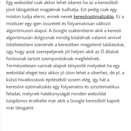
Egy weboldal csak akkor lehet sikeres ha az a keresőből
jövő látogatókat magáénak tudhatja. Ezt pedig csak egy
módon tudja elérni, ennek nevek
keresőoptimalizálás
. Ez a
módszer egy igen összetett és folyamatosan változó
algoritmuson alapul. A Google szakemberei akik a kereső
algoritmusán dolgoznak mindig kitalálnak valamit amivel
tökéletesíteni szeretnék a keresőben megjelenő találatokat,
úgy hogy azok szerepeljenek jól helyen akik az Ő általuk
fontosnak tartott szempontoknak megfelelnek.
Természetesen vannak alapok tényezők melyeket ha egy
weboldal eleget tesz akkor jó úton lehet a sikerhez, de pl. a
külső hivatkozások építéséből sosem elég, így hát a
keresőre optimalizálás egy folyamatos és szisztematikus
feladat, melynek hatékonyságát minden weboldal
tulajdonos érzékelte már akik a Google keresőből kapott
már látogatót.