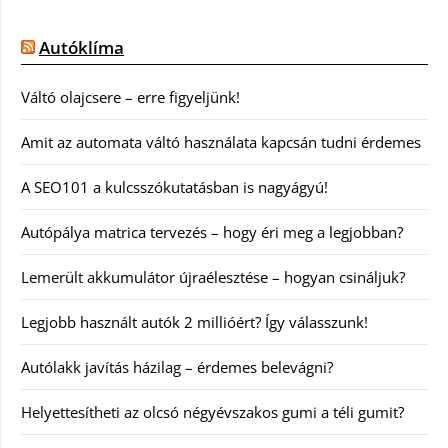
Autóklíma
Váltó olajcsere – erre figyeljünk!
Amit az automata váltó használata kapcsán tudni érdemes
A SEO101 a kulcsszókutatásban is nagyágyú!
Autópálya matrica tervezés – hogy éri meg a legjobban?
Lemerült akkumulátor újraélesztése – hogyan csináljuk?
Legjobb használt autók 2 millióért? Így válasszunk!
Autólakk javítás házilag – érdemes belevágni?
Helyettesítheti az olcsó négyévszakos gumi a téli gumit?