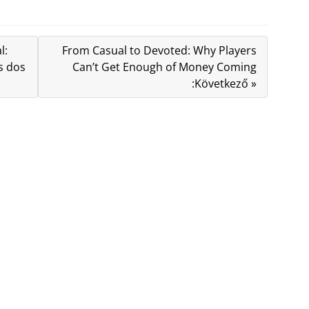
l:
From Casual to Devoted: Why Players
s dos
Can’t Get Enough of Money Coming
:Következő »