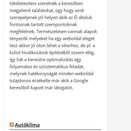
tökéletesíteni szeretnék a keresőben
megjelenő találatokat, úgy hogy azok
szerepeljenek jól helyen akik az Ő általuk
fontosnak tartott szempontoknak
megfelelnek. Természetesen vannak alapok
tényezők melyeket ha egy weboldal eleget
tesz akkor jó úton lehet a sikerhez, de pl. a
külső hivatkozások építéséből sosem elég,
így hát a keresőre optimalizálás egy
folyamatos és szisztematikus feladat,
melynek hatékonyságát minden weboldal
tulajdonos érzékelte már akik a Google
keresőből kapott már látogatót.
Autóklíma