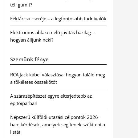
téli gumit?
Féktárcsa cseréje – a legfontosabb tudnivalók
Elektromos ablakemelő javítás házilag –
hogyan álljunk neki?
Szemünk fénye
RCA jack kábel választása: hogyan találd meg
a tökéletes összekötőt
A szárazépítészet egyre elterjedtebb az
építőiparban
Népszerű külföldi utazási célpontok 2026-
ban: kérdések, amelyek segítenek szűkíteni a
listát