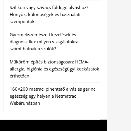
Szilikon vagy szivacs füldugó alváshoz?
Előnyök, különbségek és használati
szempontok
Gyermekszemészeti kezelések és
diagnosztika: milyen vizsgálatokra
számíthatnak a szülők?
Műköröm építés biztonságosan: HEMA-
allergia, higiénia és egészségügyi kockázatok
érthetően
160×200 matrac: pihentető alvás és gerinc
egészség egy helyen a Netmatrac
Webáruházban