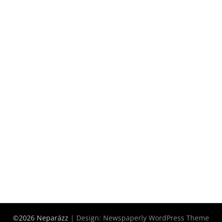
©2026 Neparázz
| Design:
Newspaperly WordPress Theme