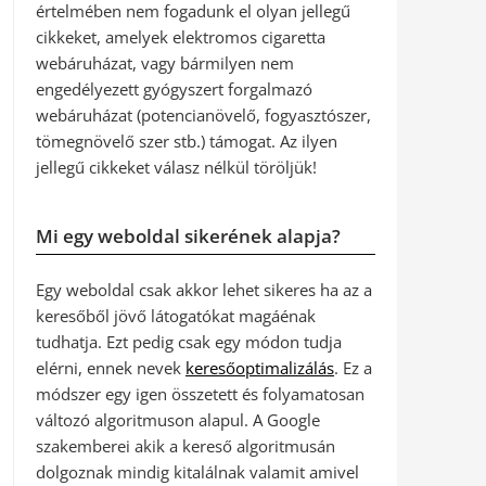
értelmében nem fogadunk el olyan jellegű
cikkeket, amelyek elektromos cigaretta
webáruházat, vagy bármilyen nem
engedélyezett gyógyszert forgalmazó
webáruházat (potencianövelő, fogyasztószer,
tömegnövelő szer stb.) támogat. Az ilyen
jellegű cikkeket válasz nélkül töröljük!
Mi egy weboldal sikerének alapja?
Egy weboldal csak akkor lehet sikeres ha az a
keresőből jövő látogatókat magáénak
tudhatja. Ezt pedig csak egy módon tudja
elérni, ennek nevek
keresőoptimalizálás
. Ez a
módszer egy igen összetett és folyamatosan
változó algoritmuson alapul. A Google
szakemberei akik a kereső algoritmusán
dolgoznak mindig kitalálnak valamit amivel