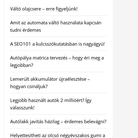
Váltó olajcsere – erre figyeljünk!
Amit az automata váltó használata kapcsán
tudni érdemes
A SEO101 a kulcsszókutatásban is nagyágyú!
Autópálya matrica tervezés – hogy éri meg a
legjobban?
Lemerült akkumulátor újraélesztése –
hogyan csináljuk?
Legjobb használt autók 2 millióért? Így
válasszunk!
Autólakk javítás házilag – érdemes belevágni?
Helyettesítheti az olcsó négyévszakos gumi a