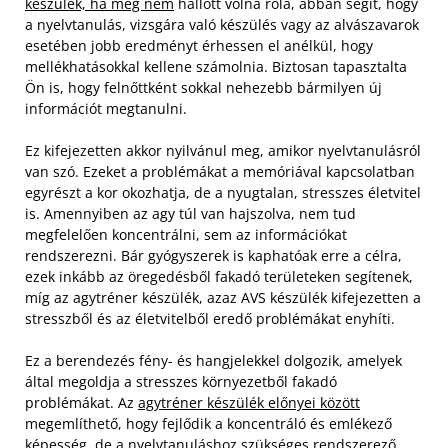
készülék, ha még nem
hallott volna róla, abban segít, hogy
a nyelvtanulás, vizsgára való készülés vagy az alvászavarok
esetében jobb eredményt érhessen el anélkül, hogy
mellékhatásokkal kellene számolnia. Biztosan tapasztalta
Ön is, hogy felnőttként sokkal nehezebb bármilyen új
információt megtanulni.
Ez kifejezetten akkor nyilvánul meg, amikor nyelvtanulásról
van szó. Ezeket a problémákat a memóriával kapcsolatban
egyrészt a kor okozhatja, de a nyugtalan, stresszes életvitel
is. Amennyiben az agy túl van hajszolva, nem tud
megfelelően koncentrálni, sem az információkat
rendszerezni. Bár gyógyszerek is kaphatóak erre a célra,
ezek inkább az öregedésből fakadó területeken segítenek,
míg az agytréner készülék, azaz AVS készülék kifejezetten a
stresszből és az életvitelből eredő problémákat enyhíti.
Ez a berendezés fény- és hangjelekkel dolgozik, amelyek
által megoldja a stresszes környezetből fakadó
problémákat. Az
agytréner készülék előnyei között
megemlíthető, hogy fejlődik a koncentráló és emlékező
képesség, de a nyelvtanuláshoz szükséges rendszerező