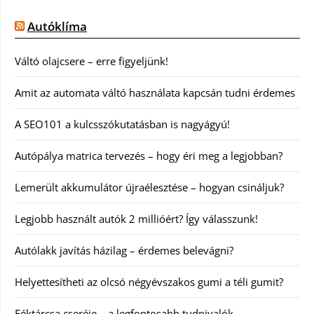
Autóklíma
Váltó olajcsere – erre figyeljünk!
Amit az automata váltó használata kapcsán tudni érdemes
A SEO101 a kulcsszókutatásban is nagyágyú!
Autópálya matrica tervezés – hogy éri meg a legjobban?
Lemerült akkumulátor újraélesztése – hogyan csináljuk?
Legjobb használt autók 2 millióért? Így válasszunk!
Autólakk javítás házilag – érdemes belevágni?
Helyettesítheti az olcsó négyévszakos gumi a téli gumit?
Féktárcsa cseréje – a legfontosabb tudnivalók