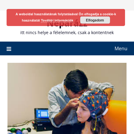
Skip
to
A weboldal használatának folytatásával Ön elfogadja a cookie-k
content
Neparázz
Elfogadom
használatát
További információk
itt nincs helye a félelemnek, csak a kontentnek
Menu