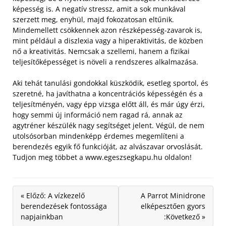
képesség is. A negatív stressz, amit a sok munkával
szerzett meg, enyhül, majd fokozatosan eltűnik.
Mindemellett csökkennek azon részképesség-zavarok is,
mint például a diszlexia vagy a hiperaktivitás, de közben
nő a kreativitás. Nemcsak a szellemi, hanem a fizikai
teljesítőképességet is növeli a rendszeres alkalmazása.
Aki tehát tanulási gondokkal küszködik, esetleg sportol, és
szeretné, ha javíthatna a koncentrációs képességén és a
teljesítményén, vagy épp vizsga előtt áll, és már úgy érzi,
hogy semmi új információ nem ragad rá, annak az
agytréner készülék nagy segítséget jelent. Végül, de nem
utolsósorban mindenképp érdemes megemlíteni a
berendezés egyik fő funkcióját, az alvászavar orvoslását.
Tudjon meg többet a www.egeszsegkapu.hu oldalon!
« Előző: A vízkezelő
A Parrot Minidrone
berendezések fontossága
elképesztően gyors
napjainkban
:Következő »