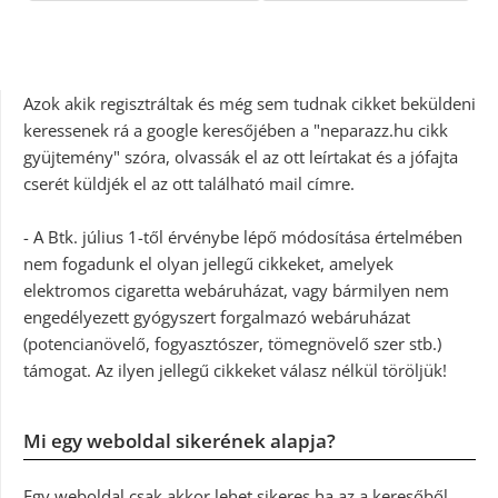
Azok akik regisztráltak és még sem tudnak cikket beküldeni
keressenek rá a google keresőjében a "neparazz.hu cikk
gyüjtemény" szóra, olvassák el az ott leírtakat és a jófajta
cserét küldjék el az ott található mail címre.
- A Btk. július 1-től érvénybe lépő módosítása értelmében
nem fogadunk el olyan jellegű cikkeket, amelyek
elektromos cigaretta webáruházat, vagy bármilyen nem
engedélyezett gyógyszert forgalmazó webáruházat
(potencianövelő, fogyasztószer, tömegnövelő szer stb.)
támogat. Az ilyen jellegű cikkeket válasz nélkül töröljük!
Mi egy weboldal sikerének alapja?
Egy weboldal csak akkor lehet sikeres ha az a keresőből