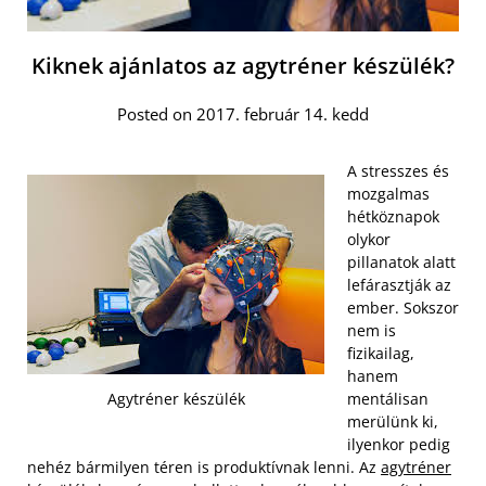
Kiknek ajánlatos az agytréner készülék?
Posted on 2017. február 14. kedd
A stresszes és
mozgalmas
hétköznapok
olykor
pillanatok alatt
lefárasztják az
ember. Sokszor
nem is
fizikailag,
hanem
Agytréner készülék
mentálisan
merülünk ki,
ilyenkor pedig
nehéz bármilyen téren is produktívnak lenni. Az
agytréner