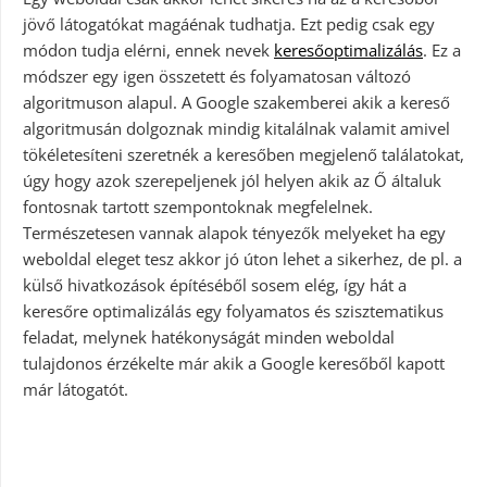
jövő látogatókat magáénak tudhatja. Ezt pedig csak egy
módon tudja elérni, ennek nevek
keresőoptimalizálás
. Ez a
módszer egy igen összetett és folyamatosan változó
algoritmuson alapul. A Google szakemberei akik a kereső
algoritmusán dolgoznak mindig kitalálnak valamit amivel
tökéletesíteni szeretnék a keresőben megjelenő találatokat,
úgy hogy azok szerepeljenek jól helyen akik az Ő általuk
fontosnak tartott szempontoknak megfelelnek.
Természetesen vannak alapok tényezők melyeket ha egy
weboldal eleget tesz akkor jó úton lehet a sikerhez, de pl. a
külső hivatkozások építéséből sosem elég, így hát a
keresőre optimalizálás egy folyamatos és szisztematikus
feladat, melynek hatékonyságát minden weboldal
tulajdonos érzékelte már akik a Google keresőből kapott
már látogatót.