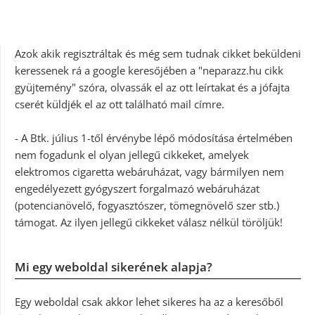
Azok akik regisztráltak és még sem tudnak cikket beküldeni
keressenek rá a google keresőjében a "neparazz.hu cikk
gyüjtemény" szóra, olvassák el az ott leírtakat és a jófajta
cserét küldjék el az ott található mail címre.
- A Btk. július 1-től érvénybe lépő módosítása értelmében
nem fogadunk el olyan jellegű cikkeket, amelyek
elektromos cigaretta webáruházat, vagy bármilyen nem
engedélyezett gyógyszert forgalmazó webáruházat
(potencianövelő, fogyasztószer, tömegnövelő szer stb.)
támogat. Az ilyen jellegű cikkeket válasz nélkül töröljük!
Mi egy weboldal sikerének alapja?
Egy weboldal csak akkor lehet sikeres ha az a keresőből