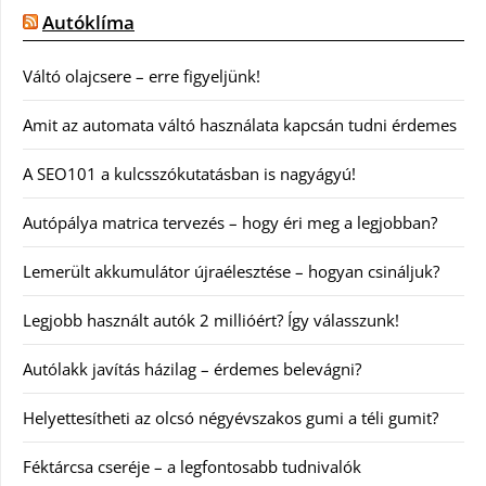
Autóklíma
Váltó olajcsere – erre figyeljünk!
Amit az automata váltó használata kapcsán tudni érdemes
A SEO101 a kulcsszókutatásban is nagyágyú!
Autópálya matrica tervezés – hogy éri meg a legjobban?
Lemerült akkumulátor újraélesztése – hogyan csináljuk?
Legjobb használt autók 2 millióért? Így válasszunk!
Autólakk javítás házilag – érdemes belevágni?
Helyettesítheti az olcsó négyévszakos gumi a téli gumit?
Féktárcsa cseréje – a legfontosabb tudnivalók