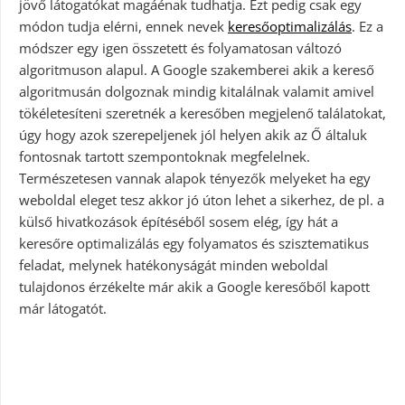
jövő látogatókat magáénak tudhatja. Ezt pedig csak egy
módon tudja elérni, ennek nevek
keresőoptimalizálás
. Ez a
módszer egy igen összetett és folyamatosan változó
algoritmuson alapul. A Google szakemberei akik a kereső
algoritmusán dolgoznak mindig kitalálnak valamit amivel
tökéletesíteni szeretnék a keresőben megjelenő találatokat,
úgy hogy azok szerepeljenek jól helyen akik az Ő általuk
fontosnak tartott szempontoknak megfelelnek.
Természetesen vannak alapok tényezők melyeket ha egy
weboldal eleget tesz akkor jó úton lehet a sikerhez, de pl. a
külső hivatkozások építéséből sosem elég, így hát a
keresőre optimalizálás egy folyamatos és szisztematikus
feladat, melynek hatékonyságát minden weboldal
tulajdonos érzékelte már akik a Google keresőből kapott
már látogatót.