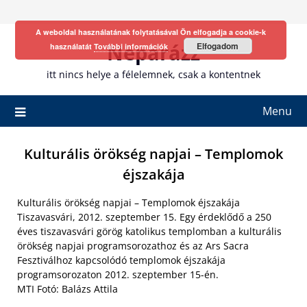
Skip
to
A weboldal használatának folytatásával Ön elfogadja a cookie-k
content
Neparázz
Elfogadom
használatát
További információk
itt nincs helye a félelemnek, csak a kontentnek
Menu
Kulturális örökség napjai – Templomok
éjszakája
Kulturális örökség napjai – Templomok éjszakája
Tiszavasvári, 2012. szeptember 15. Egy érdeklődő a 250
éves tiszavasvári görög katolikus templomban a kulturális
örökség napjai programsorozathoz és az Ars Sacra
Fesztiválhoz kapcsolódó templomok éjszakája
programsorozaton 2012. szeptember 15-én.
MTI Fotó: Balázs Attila