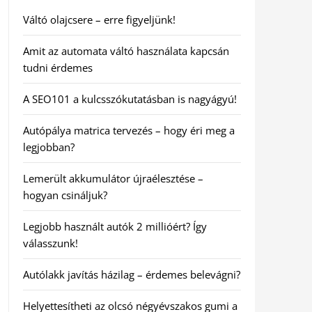
Váltó olajcsere – erre figyeljünk!
Amit az automata váltó használata kapcsán
tudni érdemes
A SEO101 a kulcsszókutatásban is nagyágyú!
Autópálya matrica tervezés – hogy éri meg a
legjobban?
Lemerült akkumulátor újraélesztése –
hogyan csináljuk?
Legjobb használt autók 2 millióért? Így
válasszunk!
Autólakk javítás házilag – érdemes belevágni?
Helyettesítheti az olcsó négyévszakos gumi a