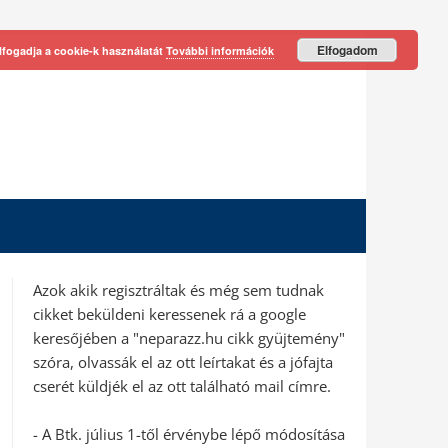
Elfogadom
lfogadja a cookie-k használatát
További információk
Azok akik regisztráltak és még sem tudnak
cikket beküldeni keressenek rá a google
keresőjében a "neparazz.hu cikk gyüjtemény"
szóra, olvassák el az ott leírtakat és a jófajta
cserét küldjék el az ott található mail címre.
- A Btk. július 1-től érvénybe lépő módosítása