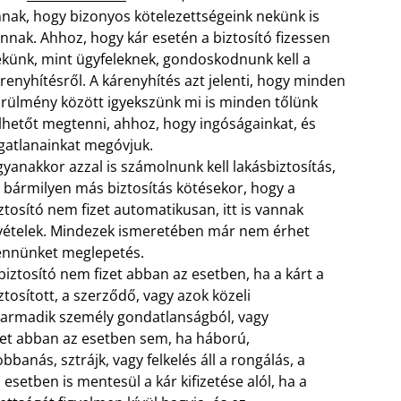
nak, hogy bizonyos kötelezettségeink nekünk is
nnak. Ahhoz, hogy kár esetén a biztosító fizessen
künk, mint ügyfeleknek, gondoskodnunk kell a
renyhítésről. A kárenyhítés azt jelenti, hogy minden
rülmény között igyekszünk mi is minden tőlünk
lhetőt megtenni, ahhoz, hogy ingóságainkat, és
gatlanainkat megóvjuk.
yanakkor azzal is számolnunk kell lakásbiztosítás,
 bármilyen más biztosítás kötésekor, hogy a
ztosító nem fizet automatikusan, itt is vannak
vételek. Mindezek ismeretében már nem érhet
nnünket meglepetés.
biztosító nem fizet abban az esetben, ha a kárt a
ztosított, a szerződő, vagy azok közeli
t harmadik személy gondatlanságból, vagy
zet abban az esetben sem, ha háború,
anás, sztrájk, vagy felkelés áll a rongálás, a
setben is mentesül a kár kifizetése alól, ha a