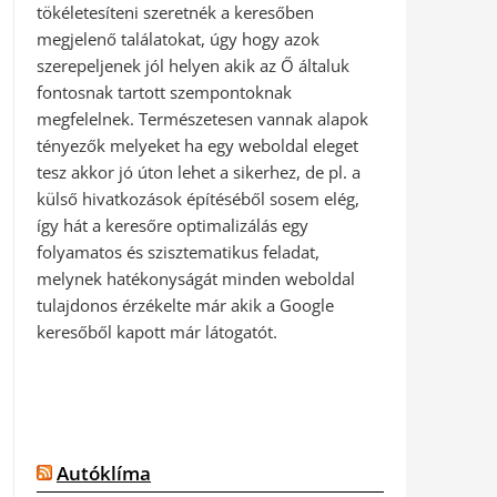
tökéletesíteni szeretnék a keresőben
megjelenő találatokat, úgy hogy azok
szerepeljenek jól helyen akik az Ő általuk
fontosnak tartott szempontoknak
megfelelnek. Természetesen vannak alapok
tényezők melyeket ha egy weboldal eleget
tesz akkor jó úton lehet a sikerhez, de pl. a
külső hivatkozások építéséből sosem elég,
így hát a keresőre optimalizálás egy
folyamatos és szisztematikus feladat,
melynek hatékonyságát minden weboldal
tulajdonos érzékelte már akik a Google
keresőből kapott már látogatót.
Autóklíma