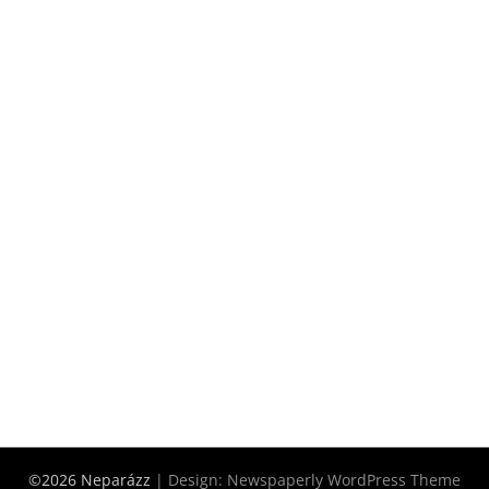
©2026 Neparázz
| Design:
Newspaperly WordPress Theme