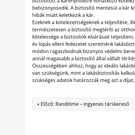
biztosított a kárenyhítésre vonatkozó kötelez
bebizonyosodik. A biztosító mentesül a kár ki
hibák miatt keletkezik a kár.
Ezeknek a kötelezettségeknek a teljesítése, i
természetesen a biztosító megtéríti az ottho
kötelessége a biztosítók elvárásait teljesíten
és lopás elleni fedezetet szeretnénk lakásbi
módon ragaszkodnak bizonyos védelmi berend
annál magasabb a biztosító által vállalt téríté
Összességében ahhoz, hogy az ideális lakásb
van szükségünk, mint a lakásbiztosítás kalkul
szükséges adatok határozzák meg azt a díjat,
« Előző: Randitime – ingyenes társkereső