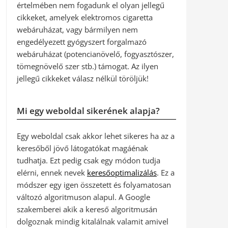
értelmében nem fogadunk el olyan jellegű
cikkeket, amelyek elektromos cigaretta
webáruházat, vagy bármilyen nem
engedélyezett gyógyszert forgalmazó
webáruházat (potencianövelő, fogyasztószer,
tömegnövelő szer stb.) támogat. Az ilyen
jellegű cikkeket válasz nélkül töröljük!
Mi egy weboldal sikerének alapja?
Egy weboldal csak akkor lehet sikeres ha az a
keresőből jövő látogatókat magáénak
tudhatja. Ezt pedig csak egy módon tudja
elérni, ennek nevek
keresőoptimalizálás
. Ez a
módszer egy igen összetett és folyamatosan
változó algoritmuson alapul. A Google
szakemberei akik a kereső algoritmusán
dolgoznak mindig kitalálnak valamit amivel