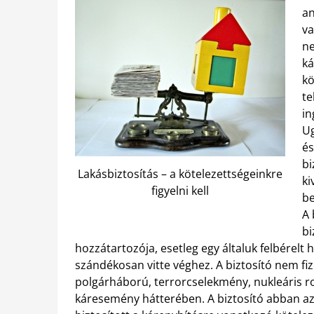
an
va
ne
ká
kö
te
in
Ug
és
bi
Lakásbiztosítás – a kötelezettségeinkre
ki
figyelni kell
be
A 
bi
hozzátartozója, esetleg egy általuk felbérel
szándékosan vitte véghez.
A biztosító nem fi
polgárháború, terrorcselekmény, nukleáris robb
káresemény hátterében. A biztosító abban az e