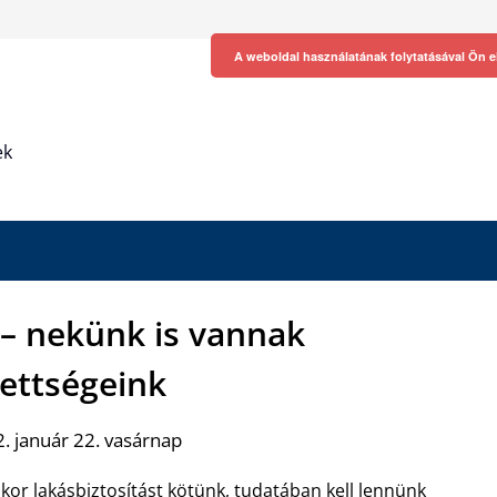
A weboldal használatának folytatásával Ön e
ek
 – nekünk is vannak
zettségeink
. január 22. vasárnap
ikor
lakásbiztosítás
t kötünk, tudatában kell lennünk