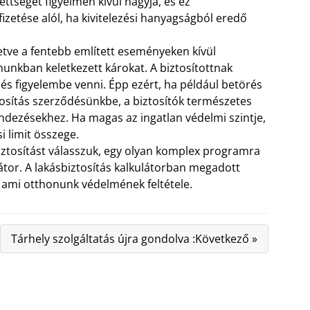
ettségét figyelmen kívül hagyja, és ez
fizetése alól, ha kivitelezési hanyagságból eredő
lletve a fentebb említett eseményeken kívül
nunkban keletkezett károkat. A biztosítottnak
i, és figyelembe venni. Épp ezért, ha például betörés
ztosítás szerződésünkbe, a biztosítók természetes
ezésekhez. Ha magas az ingatlan védelmi szintje,
si limit összege.
iztosítást válasszuk, egy olyan komplex programra
átor. A lakásbiztosítás kalkulátorban megadott
 ami otthonunk védelmének feltétele.
Tárhely szolgáltatás újra gondolva :Következő »