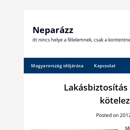
Skip
to
content
Neparázz
itt nincs helye a félelemnek, csak a kontentn
Magyarország időjárása
Kapcsolat
Lakásbiztosítás
kötele
Posted on 2012
M