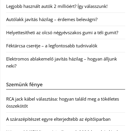
Legjobb használt autók 2 millióért? Így válasszunk!
Autólakk javítás házilag – érdemes belevágni?
Helyettesítheti az olcsó négyévszakos gumi a téli gumit?
Féktárcsa cseréje – a legfontosabb tudnivalók
Elektromos ablakemelő javítás házilag – hogyan álljunk
neki?
Szemünk fénye
RCA jack kábel választása: hogyan találd meg a tökéletes
összekötőt
A szárazépítészet egyre elterjedtebb az építőiparban