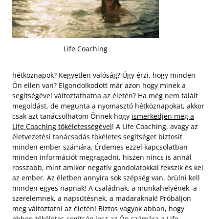
Life Coaching
hétköznapok? Kegyetlen valóság? Úgy érzi, hogy minden
Ön ellen van? Elgondolkodott már azon hogy minek a
segítségével változtathatna az életén? Ha még nem talált
megoldást, de megunta a nyomasztó hétköznapokat, akkor
csak azt tanácsolhatom Önnek hogy
ismerkedjen meg a
Life Coaching tökéletességével
! A Life Coaching, avagy az
életvezetési tanácsadás tökéletes segítséget biztosít
minden ember számára.
Érdemes ezzel kapcsolatban
minden információt megragadni, hiszen nincs is annál
rosszabb, mint amikor negatív gondolatokkal fekszik és kel
az ember. Az életben annyira sok szépség van, örülni kell
minden egyes napnak! A családnak, a munkahelyének, a
szerelemnek, a napsütésnek, a madaraknak! Próbáljon
meg változtatni az életén! Biztos vagyok abban, hogy
ebben tökéletes segítség lesz az Ön számára a Life