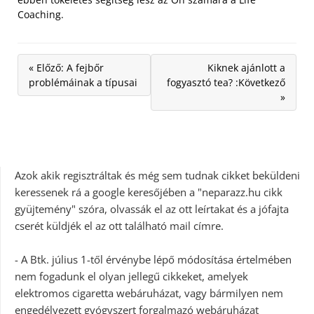
Coaching.
« Előző: A fejbőr
Kiknek ajánlott a
problémáinak a típusai
fogyasztó tea? :Következő
»
Azok akik regisztráltak és még sem tudnak cikket beküldeni
keressenek rá a google keresőjében a "neparazz.hu cikk
gyüjtemény" szóra, olvassák el az ott leírtakat és a jófajta
cserét küldjék el az ott található mail címre.
- A Btk. július 1-től érvénybe lépő módosítása értelmében
nem fogadunk el olyan jellegű cikkeket, amelyek
elektromos cigaretta webáruházat, vagy bármilyen nem
engedélyezett gyógyszert forgalmazó webáruházat