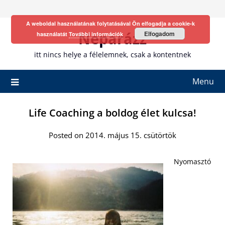
Skip
to
A weboldal használatának folytatásával Ön elfogadja a cookie-k
content
Neparázz
Elfogadom
használatát
További információk
itt nincs helye a félelemnek, csak a kontentnek
Menu
Life Coaching a boldog élet kulcsa!
Posted on 2014. május 15. csütörtök
Nyomasztó