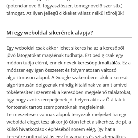
(potencianövelő, fogyasztószer, tömegnövelő szer stb.)
támogat. Az ilyen jellegű cikkeket válasz nélkül töröljük!
Mi egy weboldal sikerének alapja?
Egy weboldal csak akkor lehet sikeres ha az a keresőből
jövő látogatókat magáénak tudhatja. Ezt pedig csak egy
módon tudja elérni, ennek nevek
keresőoptimalizálás
. Ez a
módszer egy igen összetett és folyamatosan változó
algoritmuson alapul. A Google szakemberei akik a kereső
algoritmusán dolgoznak mindig kitalálnak valamit amivel
tökéletesíteni szeretnék a keresőben megjelenő találatokat,
úgy hogy azok szerepeljenek jól helyen akik az Ő általuk
fontosnak tartott szempontoknak megfelelnek.
Természetesen vannak alapok tényezők melyeket ha egy
weboldal eleget tesz akkor jó úton lehet a sikerhez, de pl. a
külső hivatkozások építéséből sosem elég, így hát a
keresőre optimalizálás egy folyamatos és szisztematikus