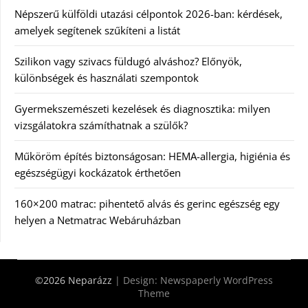
Népszerű külföldi utazási célpontok 2026-ban: kérdések,
amelyek segítenek szűkíteni a listát
Szilikon vagy szivacs füldugó alváshoz? Előnyök,
különbségek és használati szempontok
Gyermekszemészeti kezelések és diagnosztika: milyen
vizsgálatokra számíthatnak a szülők?
Műköröm építés biztonságosan: HEMA-allergia, higiénia és
egészségügyi kockázatok érthetően
160×200 matrac: pihentető alvás és gerinc egészség egy
helyen a Netmatrac Webáruházban
©2026 Neparázz
| Design:
Newspaperly WordPress
Theme