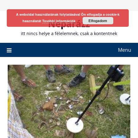
Skip
to
A weboldal használatának folytatásával Ön elfogadja a cookie-k
content
Neparázz
Elfogadom
használatát
További információk
itt nincs helye a félelemnek, csak a kontentnek
Menu