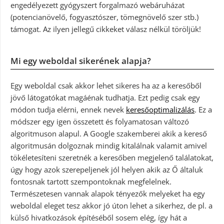
engedélyezett gyógyszert forgalmazó webáruházat
(potencianövelő, fogyasztószer, tömegnövelő szer stb.)
támogat. Az ilyen jellegű cikkeket válasz nélkül töröljük!
Mi egy weboldal sikerének alapja?
Egy weboldal csak akkor lehet sikeres ha az a keresőből
jövő látogatókat magáénak tudhatja. Ezt pedig csak egy
módon tudja elérni, ennek nevek
keresőoptimalizálás
. Ez a
módszer egy igen összetett és folyamatosan változó
algoritmuson alapul. A Google szakemberei akik a kereső
algoritmusán dolgoznak mindig kitalálnak valamit amivel
tökéletesíteni szeretnék a keresőben megjelenő találatokat,
úgy hogy azok szerepeljenek jól helyen akik az Ő általuk
fontosnak tartott szempontoknak megfelelnek.
Természetesen vannak alapok tényezők melyeket ha egy
weboldal eleget tesz akkor jó úton lehet a sikerhez, de pl. a
külső hivatkozások építéséből sosem elég, így hát a