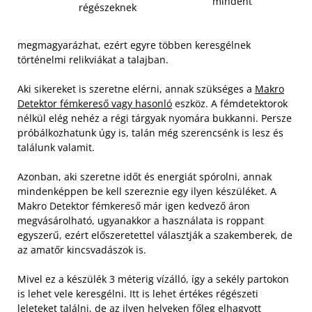
mindent
régészeknek
megmagyarázhat, ezért egyre többen keresgélnek
történelmi relikviákat a talajban.
Aki sikereket is szeretne elérni, annak szükséges a
Makro
Detektor fémkereső vagy hasonló
eszköz. A fémdetektorok
nélkül elég nehéz a régi tárgyak nyomára bukkanni. Persze
próbálkozhatunk úgy is, talán még szerencsénk is lesz és
találunk valamit.
Azonban, aki szeretne időt és energiát spórolni, annak
mindenképpen be kell szereznie egy ilyen készüléket. A
Makro Detektor fémkereső már igen kedvező áron
megvásárolható, ugyanakkor a használata is roppant
egyszerű, ezért előszeretettel választják a szakemberek, de
az amatőr kincsvadászok is.
Mivel ez a készülék 3 méterig vízálló, így a sekély partokon
is lehet vele keresgélni. Itt is lehet értékes régészeti
leleteket találni, de az ilyen helyeken főleg elhagyott