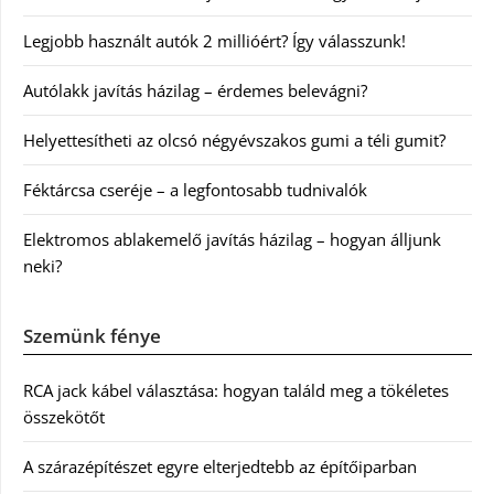
Legjobb használt autók 2 millióért? Így válasszunk!
Autólakk javítás házilag – érdemes belevágni?
Helyettesítheti az olcsó négyévszakos gumi a téli gumit?
Féktárcsa cseréje – a legfontosabb tudnivalók
Elektromos ablakemelő javítás házilag – hogyan álljunk
neki?
Szemünk fénye
RCA jack kábel választása: hogyan találd meg a tökéletes
összekötőt
A szárazépítészet egyre elterjedtebb az építőiparban