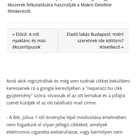
ékszerek felkutatására használják a Makro Detektor
fémkeresőt.
« Előző: A női
Eladó lakás Budapest: miért
nyaklánc és más
szeretnek ide költözni?
ékszertípusok
:Következő »
Azok akik regisztráltak és még sem tudnak cikket beküldeni
keressenek rá a google keresőjében a "neparazz.hu cikk
gyüjtemény" szóra, olvassák el az ott leírtakat és a jófajta
cserét küldjék el az ott található mail címre.
- A Btk. július 1-től érvénybe lépő módosítása értelmében
nem fogadunk el olyan jellegű cikkeket, amelyek
elektromos cigaretta webáruházat, vagy bármilyen nem