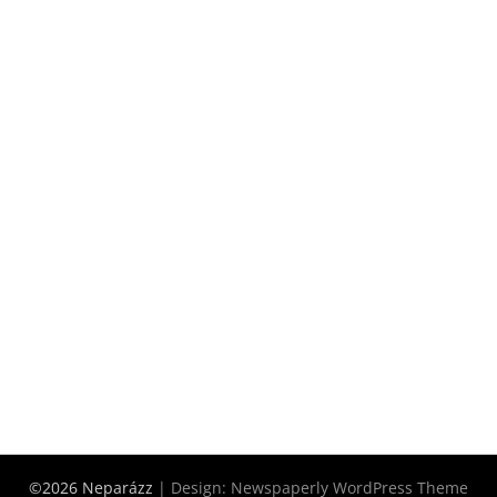
©2026 Neparázz
| Design:
Newspaperly WordPress Theme