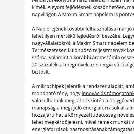
kíméli. A gyors fejlődésnek köszönhetően, ma
napvilágot. A Maxim Smart napelem is pontos
A Nap erejének további felhasználása már jó
lehet ilyen mértékű fejlődésről beszélni. Leg
nagyvállalatokról, a Maxim Smart napelem b
Természetesen különböző teljesítmények közöt
száma, valamint a korábbi áramszámla összeg
20 százalékkal megnöveli az energia sűrűsé
biztosít.
A mikrochipek jelentik a rendszer alapját, a
mondható tény, hogy
innovációs támogatón
valósulhatnak meg, ahol szintén a bolygó véd
manapság a megújuló energiaforrások alkalm
hozzájárulhat a környezettudatosság növelé
lehet megkérdőjelezni, mivel remek munkát v
energiaforrások hasznosításának támogatás