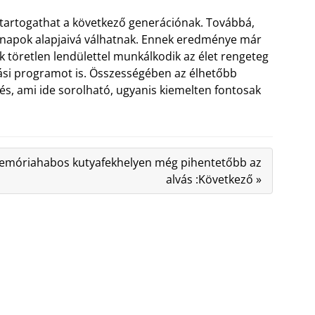
 tartogathat a következő generációnak. Továbbá,
ennapok alapjaivá válhatnak. Ennek eredménye már
k töretlen lendülettel munkálkodik az élet rengeteg
tási programot is. Összességében az élhetőbb
és, ami ide sorolható, ugyanis kiemelten fontosak
emóriahabos kutyafekhelyen még pihentetőbb az
alvás :Következő »