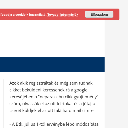
Elfogadom
lfogadja a cookie-k használatát
További információk
Azok akik regisztráltak és még sem tudnak
cikket beküldeni keressenek rá a google
keresőjében a "neparazz.hu cikk gyüjtemény"
szóra, olvassák el az ott leírtakat és a jófajta
cserét küldjék el az ott található mail címre.
- A Btk. július 1-től érvénybe lépő módosítása