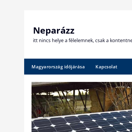
Skip
to
content
Neparázz
itt nincs helye a félelemnek, csak a kontentn
Magyarország időjárása
Kapcsolat