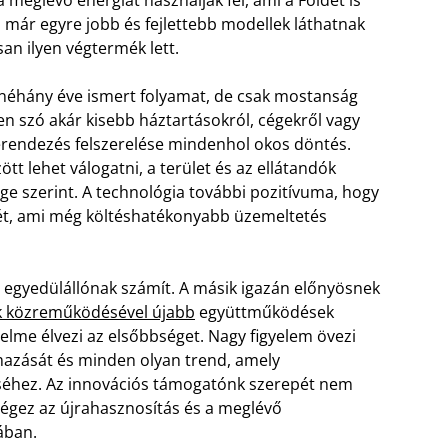
 már egyre jobb és fejlettebb modellek láthatnak
an ilyen végtermék lett.
 néhány éve ismert folyamat, de csak mostanság
yen szó akár kisebb háztartásokról, cégekről vagy
erendezés felszerelése mindenhol okos döntés.
t lehet válogatni, a terület és az ellátandók
e szerint. A technológia további pozitívuma, hogy
gét, ami még költéshatékonyabb üzemeltetés
mi egyedülállónak számít. A másik igazán előnyösnek
k közreműködésével újabb
együttműködések
elme élvezi az elsőbbséget. Nagy figyelem övezi
azását és minden olyan trend, amely
séhez. Az innovációs támogatónk szerepét nem
égez az újrahasznosítás és a meglévő
ában.