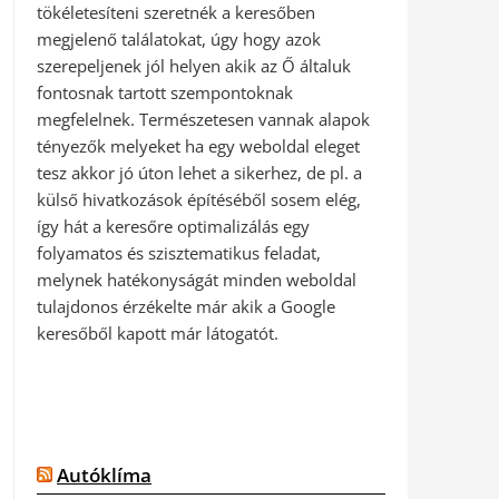
tökéletesíteni szeretnék a keresőben
megjelenő találatokat, úgy hogy azok
szerepeljenek jól helyen akik az Ő általuk
fontosnak tartott szempontoknak
megfelelnek. Természetesen vannak alapok
tényezők melyeket ha egy weboldal eleget
tesz akkor jó úton lehet a sikerhez, de pl. a
külső hivatkozások építéséből sosem elég,
így hát a keresőre optimalizálás egy
folyamatos és szisztematikus feladat,
melynek hatékonyságát minden weboldal
tulajdonos érzékelte már akik a Google
keresőből kapott már látogatót.
Autóklíma