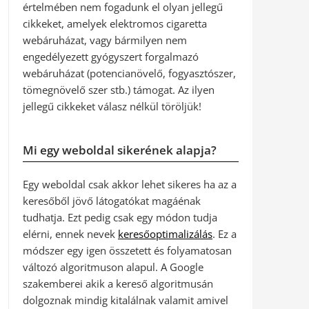
értelmében nem fogadunk el olyan jellegű
cikkeket, amelyek elektromos cigaretta
webáruházat, vagy bármilyen nem
engedélyezett gyógyszert forgalmazó
webáruházat (potencianövelő, fogyasztószer,
tömegnövelő szer stb.) támogat. Az ilyen
jellegű cikkeket válasz nélkül töröljük!
Mi egy weboldal sikerének alapja?
Egy weboldal csak akkor lehet sikeres ha az a
keresőből jövő látogatókat magáénak
tudhatja. Ezt pedig csak egy módon tudja
elérni, ennek nevek
keresőoptimalizálás
. Ez a
módszer egy igen összetett és folyamatosan
változó algoritmuson alapul. A Google
szakemberei akik a kereső algoritmusán
dolgoznak mindig kitalálnak valamit amivel