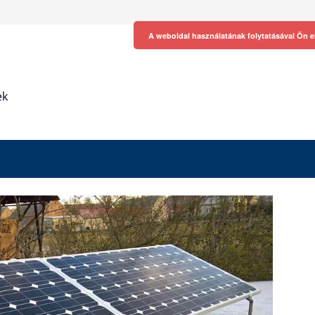
A weboldal használatának folytatásával Ön e
ek