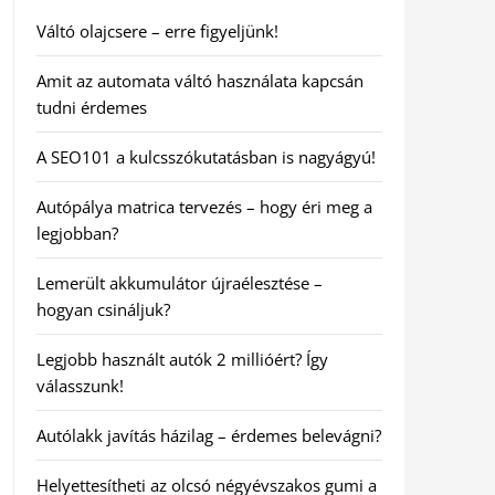
Váltó olajcsere – erre figyeljünk!
Amit az automata váltó használata kapcsán
tudni érdemes
A SEO101 a kulcsszókutatásban is nagyágyú!
Autópálya matrica tervezés – hogy éri meg a
legjobban?
Lemerült akkumulátor újraélesztése –
hogyan csináljuk?
Legjobb használt autók 2 millióért? Így
válasszunk!
Autólakk javítás házilag – érdemes belevágni?
Helyettesítheti az olcsó négyévszakos gumi a