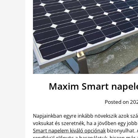
Maxim Smart napele
Posted on 202
Napjainkban egyre inkább növekszik azok szám
voksukat és szeretnék, ha a jövőben egy jobb
Smart napelem kiváló opciónak
bizonyulhat. 
rendkívül előnyös a használatuk, hiszen már a