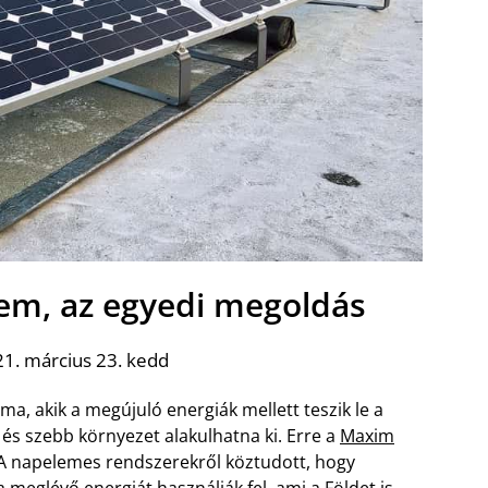
m, az egyedi megoldás
1. március 23. kedd
a, akik a megújuló energiák mellett teszik le a
 és szebb környezet alakulhatna ki. Erre a
Maxim
A napelemes rendszerekről köztudott, hogy
 meglévő energiát használják fel, ami a Földet is