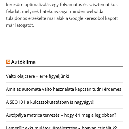
keresőre optimalizálás egy folyamatos és szisztematikus
feladat, melynek hatékonyságát minden weboldal
tulajdonos érzékelte már akik a Google keresőből kapott
már látogatót.
Autóklíma
Váltó olajcsere – erre figyeljünk!
Amit az automata váltó használata kapcsán tudni érdemes
A SEO101 a kulcsszókutatásban is nagyágyú!
Autópálya matrica tervezés – hogy éri meg a legjobban?
Lemerült akkumulátor újraélesztése – hogyan csináljuk?