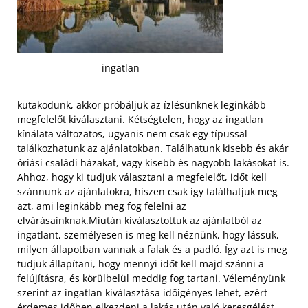
ingatlan
kutakodunk, akkor próbáljuk az ízlésünknek leginkább
megfelelőt kiválasztani.
Kétségtelen, hogy az ingatlan
kínálata változatos, ugyanis nem csak egy típussal
találkozhatunk az ajánlatokban. Találhatunk kisebb és akár
óriási családi házakat, vagy kisebb és nagyobb lakásokat is.
Ahhoz, hogy ki tudjuk választani a megfelelőt, időt kell
szánnunk az ajánlatokra, hiszen csak így találhatjuk meg
azt, ami leginkább meg fog felelni az
elvárásainknak.
Miután kiválasztottuk az ajánlatból az
ingatlant, személyesen is meg kell néznünk, hogy lássuk,
milyen állapotban vannak a falak és a padló. Így azt is meg
tudjuk állapítani, hogy mennyi időt kell majd szánni a
felújításra, és körülbelül meddig fog tartani. Véleményünk
szerint az ingatlan kiválasztása időigényes lehet, ezért
érdemes időben elkezdeni a lakás után való keresgélést.