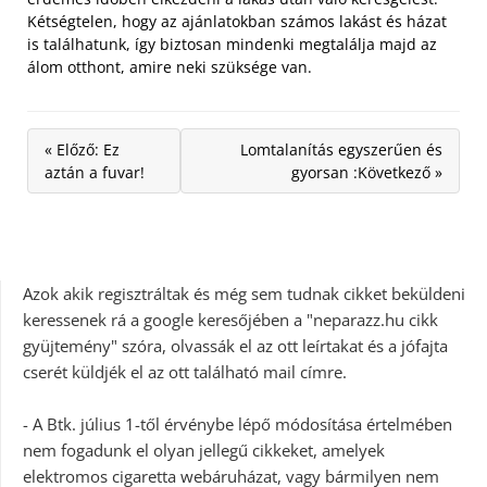
Kétségtelen, hogy az ajánlatokban számos lakást és házat
is találhatunk, így biztosan mindenki megtalálja majd az
álom otthont, amire neki szüksége van.
« Előző: Ez
Lomtalanítás egyszerűen és
aztán a fuvar!
gyorsan :Következő »
Azok akik regisztráltak és még sem tudnak cikket beküldeni
keressenek rá a google keresőjében a "neparazz.hu cikk
gyüjtemény" szóra, olvassák el az ott leírtakat és a jófajta
cserét küldjék el az ott található mail címre.
- A Btk. július 1-től érvénybe lépő módosítása értelmében
nem fogadunk el olyan jellegű cikkeket, amelyek
elektromos cigaretta webáruházat, vagy bármilyen nem