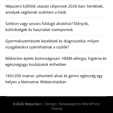
Népszerű külföldi utazási célpontok 2026-ban: kérdések,
amelyek segítenek szűkíteni a listát
Szilikon vagy szivacs füldugó alváshoz? Előnyök,
különbségek és használati szempontok
Gyermekszemészeti kezelések és diagnosztika: milyen
vizsgálatokra számíthatnak a szülők?
Műköröm építés biztonságosan: HEMA-allergia, higiénia és
egészségügyi kockázatok érthetően
160×200 matrac: pihentető alvás és gerinc egészség egy
helyen a Netmatrac Webáruházban
©2026 Neparázz
| Design:
Newspaperly WordPress
Theme