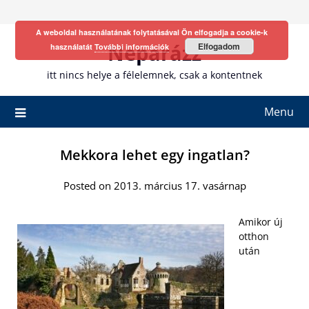
Skip
to
A weboldal használatának folytatásával Ön elfogadja a cookie-k
content
Neparázz
Elfogadom
használatát
További információk
itt nincs helye a félelemnek, csak a kontentnek
Menu
Mekkora lehet egy ingatlan?
Posted on 2013. március 17. vasárnap
Amikor új
otthon
után