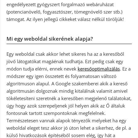
engedélyezett gyógyszert forgalmazó webáruházat
(potencianövelő, fogyasztószer, tömegnövelő szer stb.)
támogat. Az ilyen jellegű cikkeket válasz nélkül töröljük!
Mi egy weboldal sikerének alapja?
Egy weboldal csak akkor lehet sikeres ha az a keresőből
jövő látogatókat magáénak tudhatja. Ezt pedig csak egy
módon tudja elérni, ennek nevek
keresőoptimalizálás
. Ez a
módszer egy igen összetett és folyamatosan változó
algoritmuson alapul. A Google szakemberei akik a kereső
algoritmusán dolgoznak mindig kitalálnak valamit amivel
tökéletesíteni szeretnék a keresőben megjelenő találatokat,
úgy hogy azok szerepeljenek jól helyen akik az Ő általuk
fontosnak tartott szempontoknak megfelelnek.
Természetesen vannak alapok tényezők melyeket ha egy
weboldal eleget tesz akkor jó úton lehet a sikerhez, de pl. a
külső hivatkozások építéséből sosem elég, így hát a