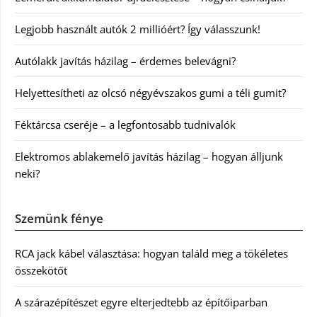
Legjobb használt autók 2 millióért? Így válasszunk!
Autólakk javítás házilag – érdemes belevágni?
Helyettesítheti az olcsó négyévszakos gumi a téli gumit?
Féktárcsa cseréje – a legfontosabb tudnivalók
Elektromos ablakemelő javítás házilag – hogyan álljunk
neki?
Szemünk fénye
RCA jack kábel választása: hogyan találd meg a tökéletes
összekötőt
A szárazépítészet egyre elterjedtebb az építőiparban