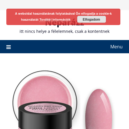
Skip
to
A weboldal használatának folytatásával Ön elfogadja a cookie-k
content
Neparázz
Elfogadom
használatát
További információk
itt nincs helye a félelemnek, csak a kontentnek
Menu