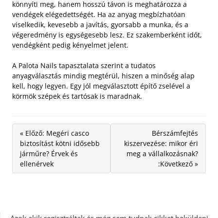
könnyíti meg, hanem hosszú távon is meghatározza a
vendégek elégedettségét. Ha az anyag megbízhatóan
viselkedik, kevesebb a javítás, gyorsabb a munka, és a
végeredmény is egységesebb lesz. Ez szakemberként időt,
vendégként pedig kényelmet jelent.
A Palota Nails tapasztalata szerint a tudatos
anyagválasztás mindig megtérül, hiszen a minőség alap
kell, hogy legyen. Egy jól megválasztott építő zselével a
körmök szépek és tartósak is maradnak.
« Előző: Megéri casco
Bérszámfejtés
biztosítást kötni idősebb
kiszervezése: mikor éri
járműre? Érvek és
meg a vállalkozásnak?
ellenérvek
:Következő »