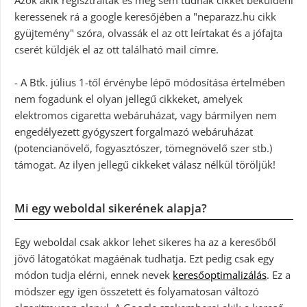
Azok akik regisztráltak és még sem tudnak cikket beküldeni
keressenek rá a google keresőjében a "neparazz.hu cikk
gyüjtemény" szóra, olvassák el az ott leírtakat és a jófajta
cserét küldjék el az ott található mail címre.
- A Btk. július 1-től érvénybe lépő módosítása értelmében
nem fogadunk el olyan jellegű cikkeket, amelyek
elektromos cigaretta webáruházat, vagy bármilyen nem
engedélyezett gyógyszert forgalmazó webáruházat
(potencianövelő, fogyasztószer, tömegnövelő szer stb.)
támogat. Az ilyen jellegű cikkeket válasz nélkül töröljük!
Mi egy weboldal sikerének alapja?
Egy weboldal csak akkor lehet sikeres ha az a keresőből
jövő látogatókat magáénak tudhatja. Ezt pedig csak egy
módon tudja elérni, ennek nevek
keresőoptimalizálás
. Ez a
módszer egy igen összetett és folyamatosan változó