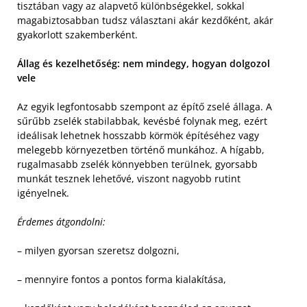
tisztában vagy az alapvető különbségekkel, sokkal
magabiztosabban tudsz választani akár kezdőként, akár
gyakorlott szakemberként.
Állag és kezelhetőség: nem mindegy, hogyan dolgozol
vele
Az egyik legfontosabb szempont az építő zselé állaga. A
sűrűbb zselék stabilabbak, kevésbé folynak meg, ezért
ideálisak lehetnek hosszabb körmök építéséhez vagy
melegebb környezetben történő munkához. A hígabb,
rugalmasabb zselék könnyebben terülnek, gyorsabb
munkát tesznek lehetővé, viszont nagyobb rutint
igényelnek.
Érdemes átgondolni:
– milyen gyorsan szeretsz dolgozni,
– mennyire fontos a pontos forma kialakítása,