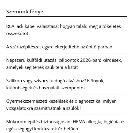
Szemünk fénye
RCA jack kábel választása: hogyan találd meg a tökéletes
összekötőt
A szárazépítészet egyre elterjedtebb az építőiparban
Népszerű külföldi utazási célpontok 2026-ban: kérdések,
amelyek segítenek szűkíteni a listát
Szilikon vagy szivacs füldugó alváshoz? Előnyök,
különbségek és használati szempontok
Gyermekszemészeti kezelések és diagnosztika: milyen
vizsgálatokra számíthatnak a szülők?
Műköröm építés biztonságosan: HEMA-allergia, higiénia és
egészségügyi kockázatok érthetően