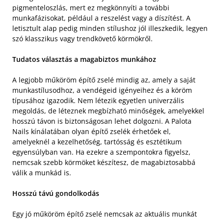
pigmenteloszlás, mert ez megkönnyíti a további
munkafázisokat, például a reszelést vagy a díszítést. A
letisztult alap pedig minden stílushoz jól illeszkedik, legyen
szó klasszikus vagy trendkövető körmökről.
Tudatos választás a magabiztos munkához
A legjobb műköröm építő zselé mindig az, amely a saját
munkastílusodhoz, a vendégeid igényeihez és a köröm
típusához igazodik. Nem létezik egyetlen univerzális
megoldás, de léteznek megbízható minőségek, amelyekkel
hosszú távon is biztonságosan lehet dolgozni. A Palota
Nails kínálatában olyan építő zselék érhetőek el,
amelyeknél a kezelhetőség, tartósság és esztétikum
egyensúlyban van. Ha ezekre a szempontokra figyelsz,
nemcsak szebb körmöket készítesz, de magabiztosabbá
válik a munkád is.
Hosszú távú gondolkodás
Egy jó műköröm építő zselé nemcsak az aktuális munkát