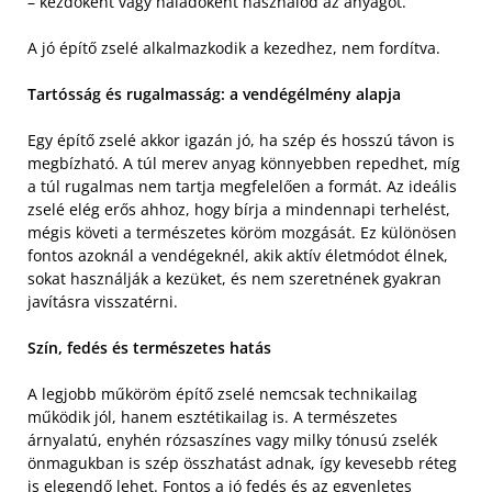
– kezdőként vagy haladóként használod az anyagot.
A jó építő zselé alkalmazkodik a kezedhez, nem fordítva.
Tartósság és rugalmasság: a vendégélmény alapja
Egy építő zselé akkor igazán jó, ha szép és hosszú távon is
megbízható. A túl merev anyag könnyebben repedhet, míg
a túl rugalmas nem tartja megfelelően a formát. Az ideális
zselé elég erős ahhoz, hogy bírja a mindennapi terhelést,
mégis követi a természetes köröm mozgását. Ez különösen
fontos azoknál a vendégeknél, akik aktív életmódot élnek,
sokat használják a kezüket, és nem szeretnének gyakran
javításra visszatérni.
Szín, fedés és természetes hatás
A legjobb műköröm építő zselé nemcsak technikailag
működik jól, hanem esztétikailag is. A természetes
árnyalatú, enyhén rózsaszínes vagy milky tónusú zselék
önmagukban is szép összhatást adnak, így kevesebb réteg
is elegendő lehet. Fontos a jó fedés és az egyenletes