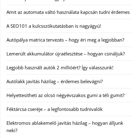
Amit az automata váltó használata kapcsán tudni érdemes
A SEO101 a kulcsszókutatásban is nagyágyú!
Autópálya matrica tervezés – hogy éri meg a legjobban?
Lemerült akkumulátor újraélesztése – hogyan csináljuk?
Legjobb használt autók 2 millióért? Így válasszunk!
Autólakk javítás házilag – érdemes belevágni?
Helyettesítheti az olcsó négyévszakos gumi a téli gumit?
Féktárcsa cseréje – a legfontosabb tudnivalók
Elektromos ablakemelő javítás házilag – hogyan álljunk
neki?