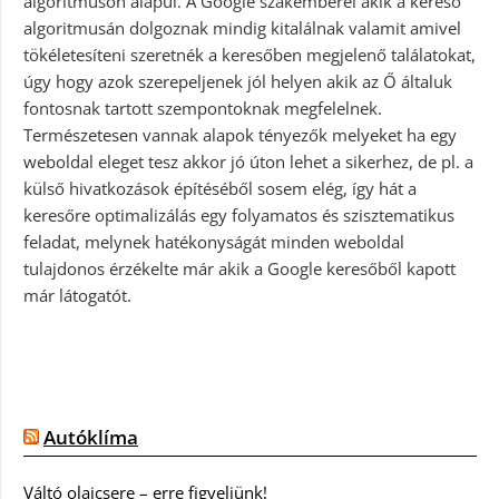
algoritmuson alapul. A Google szakemberei akik a kereső
algoritmusán dolgoznak mindig kitalálnak valamit amivel
tökéletesíteni szeretnék a keresőben megjelenő találatokat,
úgy hogy azok szerepeljenek jól helyen akik az Ő általuk
fontosnak tartott szempontoknak megfelelnek.
Természetesen vannak alapok tényezők melyeket ha egy
weboldal eleget tesz akkor jó úton lehet a sikerhez, de pl. a
külső hivatkozások építéséből sosem elég, így hát a
keresőre optimalizálás egy folyamatos és szisztematikus
feladat, melynek hatékonyságát minden weboldal
tulajdonos érzékelte már akik a Google keresőből kapott
már látogatót.
Autóklíma
Váltó olajcsere – erre figyeljünk!