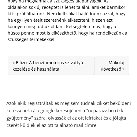
hogy ha megvannak a szükséges alapanyagok. Az
oldalakon sok új receptet is lehet találni, amiket bármikor
ki is próbálhatunk. Nem kell sokat bajlódnunk azzal, hogy
ha egy ilyen ételt szeretnénk elkészíteni, hiszen ezt
könnyen meg tudjuk oldani. Kétségtelen tény, hogy a
húsos penne most is elkészíthető, hogy ha rendelkezünk a
szükséges termékekkel.
« Előző: A benzinmotoros szivattyú
Mákolaj
kezelése és használata
:Következő »
Azok akik regisztráltak és még sem tudnak cikket beküldeni
keressenek rá a google keresőjében a "neparazz.hu cikk
gyüjtemény" szóra, olvassák el az ott leírtakat és a jófajta
cserét küldjék el az ott található mail címre.