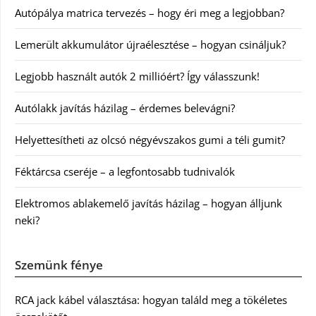
Autópálya matrica tervezés – hogy éri meg a legjobban?
Lemerült akkumulátor újraélesztése – hogyan csináljuk?
Legjobb használt autók 2 millióért? Így válasszunk!
Autólakk javítás házilag – érdemes belevágni?
Helyettesítheti az olcsó négyévszakos gumi a téli gumit?
Féktárcsa cseréje – a legfontosabb tudnivalók
Elektromos ablakemelő javítás házilag – hogyan álljunk
neki?
Szemünk fénye
RCA jack kábel választása: hogyan találd meg a tökéletes