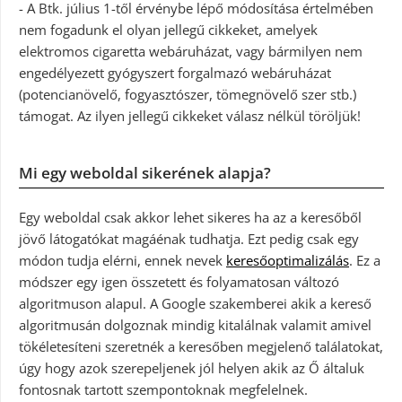
- A Btk. július 1-től érvénybe lépő módosítása értelmében
nem fogadunk el olyan jellegű cikkeket, amelyek
elektromos cigaretta webáruházat, vagy bármilyen nem
engedélyezett gyógyszert forgalmazó webáruházat
(potencianövelő, fogyasztószer, tömegnövelő szer stb.)
támogat. Az ilyen jellegű cikkeket válasz nélkül töröljük!
Mi egy weboldal sikerének alapja?
Egy weboldal csak akkor lehet sikeres ha az a keresőből
jövő látogatókat magáénak tudhatja. Ezt pedig csak egy
módon tudja elérni, ennek nevek
keresőoptimalizálás
. Ez a
módszer egy igen összetett és folyamatosan változó
algoritmuson alapul. A Google szakemberei akik a kereső
algoritmusán dolgoznak mindig kitalálnak valamit amivel
tökéletesíteni szeretnék a keresőben megjelenő találatokat,
úgy hogy azok szerepeljenek jól helyen akik az Ő általuk
fontosnak tartott szempontoknak megfelelnek.