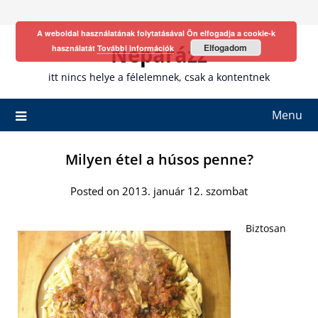
Skip
to
A weboldal használatának folytatásával Ön elfogadja a cookie-k
content
Neparázz
Elfogadom
használatát
További információk
itt nincs helye a félelemnek, csak a kontentnek
Menu
Milyen étel a húsos penne?
Posted on 2013. január 12. szombat
Biztosan