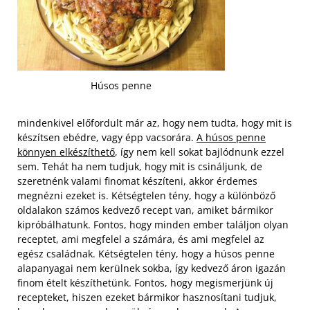
Húsos penne
mindenkivel előfordult már az, hogy nem tudta, hogy mit is
készítsen ebédre, vagy épp vacsorára.
A húsos penne
könnyen elkészíthető
, így nem kell sokat bajlódnunk ezzel
sem. Tehát ha nem tudjuk, hogy mit is csináljunk, de
szeretnénk valami finomat készíteni, akkor érdemes
megnézni ezeket is. Kétségtelen tény, hogy a különböző
oldalakon számos kedvező recept van, amiket bármikor
kipróbálhatunk.
Fontos, hogy minden ember találjon olyan
receptet, ami megfelel a számára, és ami megfelel az
egész családnak. Kétségtelen tény, hogy a húsos penne
alapanyagai nem kerülnek sokba, így kedvező áron igazán
finom ételt készíthetünk. Fontos, hogy megismerjünk új
recepteket, hiszen ezeket bármikor hasznosítani tudjuk,