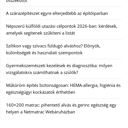
összekötőt
A szárazépítészet egyre elterjedtebb az építőiparban
Népszerű külföldi utazási célpontok 2026-ban: kérdések,
amelyek segítenek szűkíteni a listát
Szilikon vagy szivacs füldugó alváshoz? Előnyök,
különbségek és használati szempontok
Gyermekszemészeti kezelések és diagnosztika: milyen
vizsgálatokra számíthatnak a szülők?
Műköröm építés biztonságosan: HEMA-allergia, higiénia és
egészségügyi kockázatok érthetően
160×200 matrac: pihentető alvás és gerinc egészség egy
helyen a Netmatrac Webáruházban