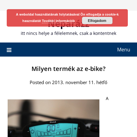
Skip
to
A weboldal használatának folytatásával Ön elfogadja a cookie-k
content
Neparázz
Elfogadom
használatát
További információk
itt nincs helye a félelemnek, csak a kontentnek
Menu
Milyen termék az e-bike?
Posted on 2013. november 11. hétfő
A