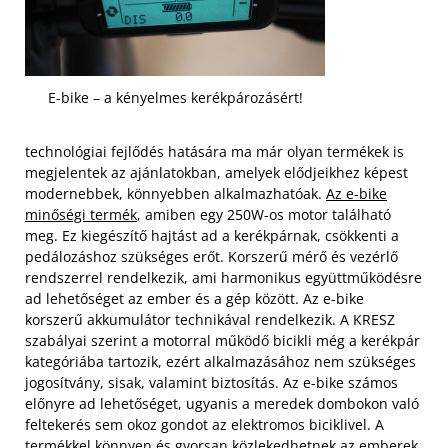
E-bike – a kényelmes kerékpározásért!
technológiai fejlődés hatására ma már olyan termékek is
megjelentek az ajánlatokban, amelyek elődjeikhez képest
modernebbek, könnyebben alkalmazhatóak.
Az e-bike
minőségi termék
, amiben egy 250W-os motor található
meg. Ez kiegészítő hajtást ad a kerékpárnak, csökkenti a
pedálozáshoz szükséges erőt. Korszerű mérő és vezérlő
rendszerrel rendelkezik, ami harmonikus együttműködésre
ad lehetőséget az ember és a gép között. Az e-bike
korszerű akkumulátor technikával rendelkezik.
A KRESZ
szabályai szerint a motorral működő bicikli még a kerékpár
kategóriába tartozik, ezért alkalmazásához nem szükséges
jogosítvány, sisak, valamint biztosítás. Az e-bike számos
előnyre ad lehetőséget, ugyanis a meredek dombokon való
feltekerés sem okoz gondot az elektromos biciklivel. A
termékkel könnyen és gyorsan közlekedhetnek az emberek