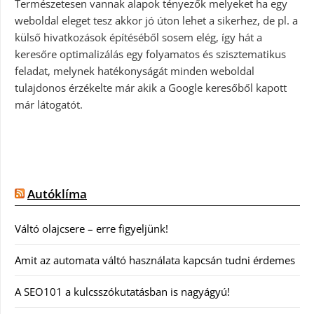
Természetesen vannak alapok tényezők melyeket ha egy
weboldal eleget tesz akkor jó úton lehet a sikerhez, de pl. a
külső hivatkozások építéséből sosem elég, így hát a
keresőre optimalizálás egy folyamatos és szisztematikus
feladat, melynek hatékonyságát minden weboldal
tulajdonos érzékelte már akik a Google keresőből kapott
már látogatót.
Autóklíma
Váltó olajcsere – erre figyeljünk!
Amit az automata váltó használata kapcsán tudni érdemes
A SEO101 a kulcsszókutatásban is nagyágyú!