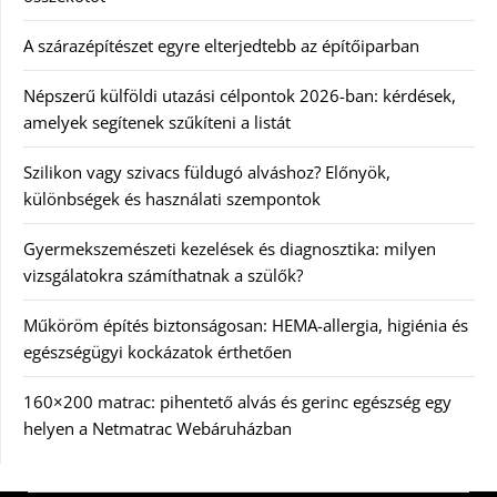
A szárazépítészet egyre elterjedtebb az építőiparban
Népszerű külföldi utazási célpontok 2026-ban: kérdések,
amelyek segítenek szűkíteni a listát
Szilikon vagy szivacs füldugó alváshoz? Előnyök,
különbségek és használati szempontok
Gyermekszemészeti kezelések és diagnosztika: milyen
vizsgálatokra számíthatnak a szülők?
Műköröm építés biztonságosan: HEMA-allergia, higiénia és
egészségügyi kockázatok érthetően
160×200 matrac: pihentető alvás és gerinc egészség egy
helyen a Netmatrac Webáruházban