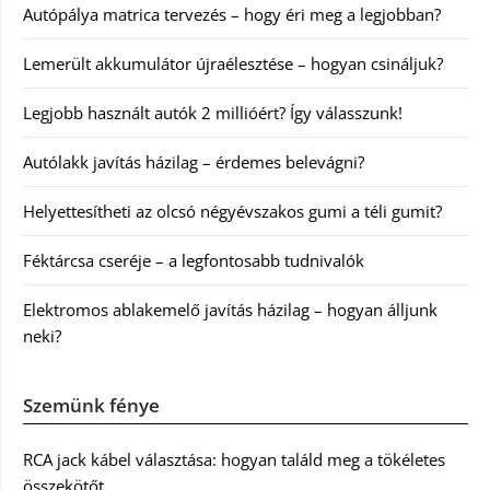
Autópálya matrica tervezés – hogy éri meg a legjobban?
Lemerült akkumulátor újraélesztése – hogyan csináljuk?
Legjobb használt autók 2 millióért? Így válasszunk!
Autólakk javítás házilag – érdemes belevágni?
Helyettesítheti az olcsó négyévszakos gumi a téli gumit?
Féktárcsa cseréje – a legfontosabb tudnivalók
Elektromos ablakemelő javítás házilag – hogyan álljunk
neki?
Szemünk fénye
RCA jack kábel választása: hogyan találd meg a tökéletes
összekötőt