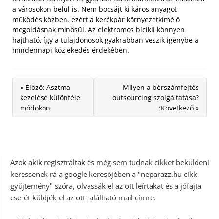
a városokon belül is. Nem bocsájt ki káros anyagot
működés közben, ezért a kerékpár környezetkímélő
megoldásnak minősül. Az elektromos bicikli könnyen
hajtható, így a tulajdonosok gyakrabban veszik igénybe a
mindennapi közlekedés érdekében.
« Előző: Asztma
Milyen a bérszámfejtés
kezelése különféle
outsourcing szolgáltatása?
módokon
:Következő »
Azok akik regisztráltak és még sem tudnak cikket beküldeni
keressenek rá a google keresőjében a "neparazz.hu cikk
gyüjtemény" szóra, olvassák el az ott leírtakat és a jófajta
cserét küldjék el az ott található mail címre.