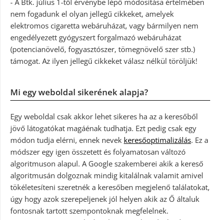
- A Btk. július 1-től érvénybe lépő módosítása értelmében
nem fogadunk el olyan jellegű cikkeket, amelyek
elektromos cigaretta webáruházat, vagy bármilyen nem
engedélyezett gyógyszert forgalmazó webáruházat
(potencianövelő, fogyasztószer, tömegnövelő szer stb.)
támogat. Az ilyen jellegű cikkeket válasz nélkül töröljük!
Mi egy weboldal sikerének alapja?
Egy weboldal csak akkor lehet sikeres ha az a keresőből
jövő látogatókat magáénak tudhatja. Ezt pedig csak egy
módon tudja elérni, ennek nevek
keresőoptimalizálás
. Ez a
módszer egy igen összetett és folyamatosan változó
algoritmuson alapul. A Google szakemberei akik a kereső
algoritmusán dolgoznak mindig kitalálnak valamit amivel
tökéletesíteni szeretnék a keresőben megjelenő találatokat,
úgy hogy azok szerepeljenek jól helyen akik az Ő általuk
fontosnak tartott szempontoknak megfelelnek.