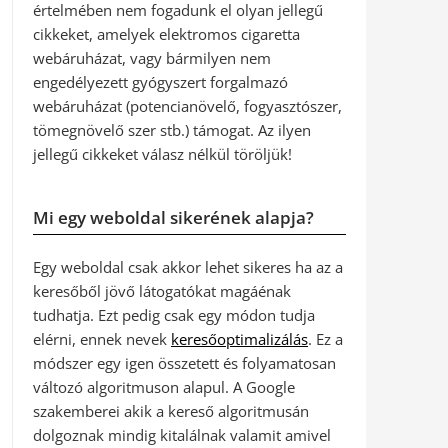
értelmében nem fogadunk el olyan jellegű
cikkeket, amelyek elektromos cigaretta
webáruházat, vagy bármilyen nem
engedélyezett gyógyszert forgalmazó
webáruházat (potencianövelő, fogyasztószer,
tömegnövelő szer stb.) támogat. Az ilyen
jellegű cikkeket válasz nélkül töröljük!
Mi egy weboldal sikerének alapja?
Egy weboldal csak akkor lehet sikeres ha az a
keresőből jövő látogatókat magáénak
tudhatja. Ezt pedig csak egy módon tudja
elérni, ennek nevek
keresőoptimalizálás
. Ez a
módszer egy igen összetett és folyamatosan
változó algoritmuson alapul. A Google
szakemberei akik a kereső algoritmusán
dolgoznak mindig kitalálnak valamit amivel