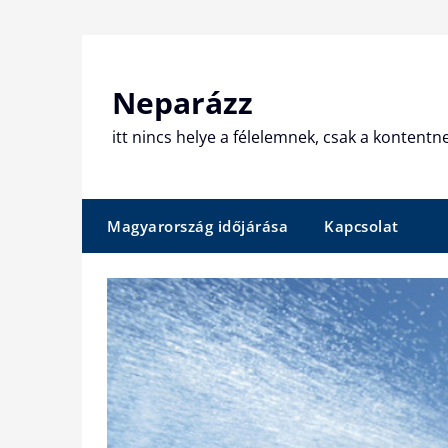
Skip
to
content
Neparázz
itt nincs helye a félelemnek, csak a kontentn
Magyarország időjárása
Kapcsolat