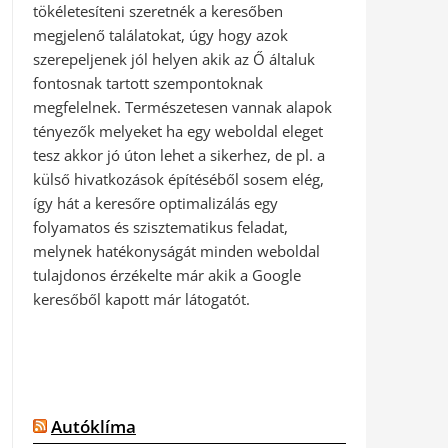
tökéletesíteni szeretnék a keresőben
megjelenő találatokat, úgy hogy azok
szerepeljenek jól helyen akik az Ő általuk
fontosnak tartott szempontoknak
megfelelnek. Természetesen vannak alapok
tényezők melyeket ha egy weboldal eleget
tesz akkor jó úton lehet a sikerhez, de pl. a
külső hivatkozások építéséből sosem elég,
így hát a keresőre optimalizálás egy
folyamatos és szisztematikus feladat,
melynek hatékonyságát minden weboldal
tulajdonos érzékelte már akik a Google
keresőből kapott már látogatót.
Autóklíma