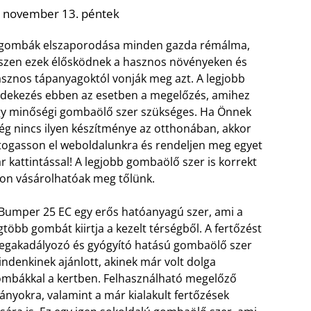
. november 13. péntek
 gombák elszaporodása minden gazda rémálma,
szen ezek élősködnek a hasznos növényeken és
sznos tápanyagoktól vonják meg azt. A legjobb
dekezés ebben az esetben a megelőzés, amihez
y minőségi gombaölő szer szükséges. Ha Önnek
g nincs ilyen készítménye az otthonában, akkor
togasson el weboldalunkra és rendeljen meg egyet
r kattintással! A legjobb gombaölő szer is korrekt
on vásárolhatóak meg tőlünk.
Bumper 25 EC egy erős hatóanyagú szer, ami a
gtöbb gombát kiirtja a kezelt térségből. A fertőzést
gakadályozó és gyógyító hatású gombaölő szer
ndenkinek ajánlott, akinek már volt dolga
mbákkal a kertben. Felhasználható megelőző
mányokra, valamint a már kialakult fertőzések