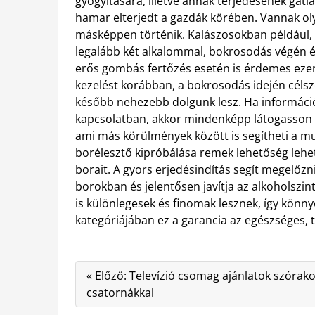
gyógyítására, illetve annak terjedésének gátl
hamar elterjedt a gazdák körében. Vannak ol
másképpen történik. Kalászosokban például, a
legalább két alkalommal, bokrosodás végén és
erős gombás fertőzés esetén is érdemes ezen
kezelést korábban, a bokrosodás idején céls
később nehezebb dolgunk lesz. Ha informác
kapcsolatban, akkor mindenképp látogasson e
ami más körülmények között is segítheti a mun
borélesztő kipróbálása remek lehetőség lehet
borait. A gyors erjedésindítás segít megelőzn
borokban és jelentősen javítja az alkoholszint
is különlegesek és finomak lesznek, így könny
kategóriájában ez a garancia az egészséges, t
« Előző: Televízió csomag ajánlatok szórak
csatornákkal