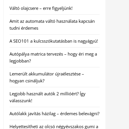
Váltó olajcsere – erre figyeljünk!
Amit az automata váltó használata kapcsán
tudni érdemes
A SEO101 a kulcsszókutatásban is nagyágyú!
Autópálya matrica tervezés – hogy éri meg a
legjobban?
Lemerült akkumulátor újraélesztése –
hogyan csináljuk?
Legjobb használt autók 2 millióért? Így
válasszunk!
Autólakk javítás házilag – érdemes belevágni?
Helyettesítheti az olcsó négyévszakos gumi a