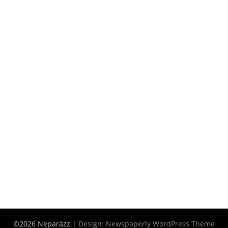
©2026 Neparázz
| Design:
Newspaperly WordPress Theme