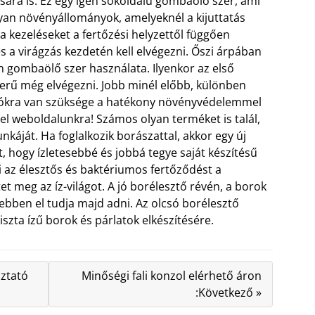
ására is. Ez egy igen sokoldalú gombaölő szer, ami
yan növényállományok, amelyeknél a kijuttatás
 kezeléseket a fertőzési helyzettől függően
 a virágzás kezdetén kell elvégezni. Őszi árpában
 gombaölő szer használata. Ilyenkor az első
zerű még elvégezni. Jobb minél előbb, különben
iókra van szüksége a hatékony növényvédelemmel
l weboldalunkra! Számos olyan terméket is talál,
káját. Ha foglalkozik borászattal, akkor egy új
, hogy ízletesebbé és jobbá tegye saját készítésű
i az élesztős és baktériumos fertőződést a
et meg az íz-világot. A jó borélesztő révén, a borok
ebben el tudja majd adni. Az olcsó borélesztő
iszta ízű borok és párlatok elkészítésére.
oztató
Minőségi fali konzol elérhető áron
:Következő »