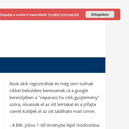
Elfogadom
lfogadja a cookie-k használatát
További információk
Azok akik regisztráltak és még sem tudnak
cikket beküldeni keressenek rá a google
keresőjében a "neparazz.hu cikk gyüjtemény"
szóra, olvassák el az ott leírtakat és a jófajta
cserét küldjék el az ott található mail címre.
- A Btk. július 1-től érvénybe lépő módosítása