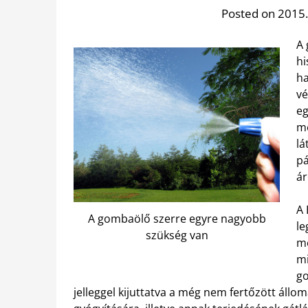
Posted on 2015
A
hi
ha
vé
eg
mé
lá
pá
ár
A 
A gombaölő szerre egyre nagyobb
le
szükség van
me
mi
go
jelleggel kijuttatva a még nem fertőzött állo