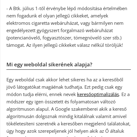
- A Btk. július 1-től érvénybe lépő módosítása értelmében
nem fogadunk el olyan jellegű cikkeket, amelyek
elektromos cigaretta webáruházat, vagy bármilyen nem
engedélyezett gyógyszert forgalmazó webáruházat
(potencianövelő, fogyasztószer, tömegnövelő szer stb.)
támogat. Az ilyen jellegű cikkeket válasz nélkül töröljük!
Mi egy weboldal sikerének alapja?
Egy weboldal csak akkor lehet sikeres ha az a keresőből
jövő látogatókat magáénak tudhatja. Ezt pedig csak egy
módon tudja elérni, ennek nevek
keresőoptimalizálás
. Ez a
módszer egy igen összetett és folyamatosan változó
algoritmuson alapul. A Google szakemberei akik a kereső
algoritmusán dolgoznak mindig kitalálnak valamit amivel
tökéletesíteni szeretnék a keresőben megjelenő találatokat,
úgy hogy azok szerepeljenek jól helyen akik az Ő általuk