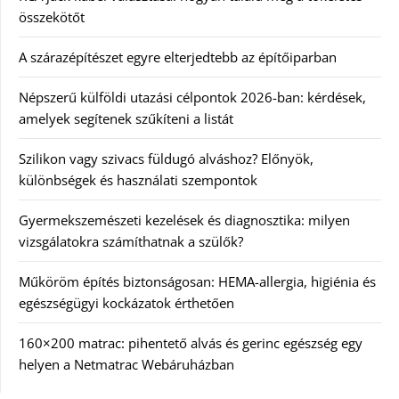
összekötőt
A szárazépítészet egyre elterjedtebb az építőiparban
Népszerű külföldi utazási célpontok 2026-ban: kérdések,
amelyek segítenek szűkíteni a listát
Szilikon vagy szivacs füldugó alváshoz? Előnyök,
különbségek és használati szempontok
Gyermekszemészeti kezelések és diagnosztika: milyen
vizsgálatokra számíthatnak a szülők?
Műköröm építés biztonságosan: HEMA-allergia, higiénia és
egészségügyi kockázatok érthetően
160×200 matrac: pihentető alvás és gerinc egészség egy
helyen a Netmatrac Webáruházban