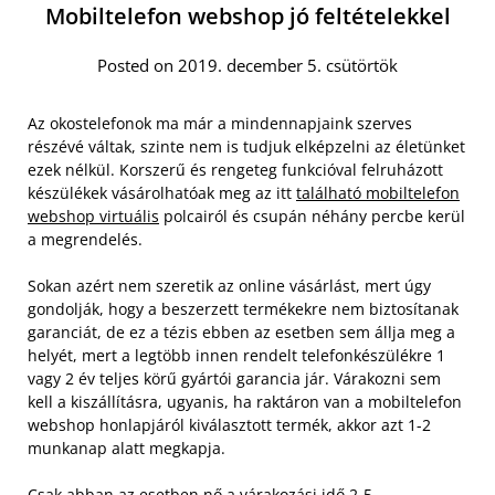
Mobiltelefon webshop jó feltételekkel
Posted on 2019. december 5. csütörtök
Az okostelefonok ma már a mindennapjaink szerves
részévé váltak, szinte nem is tudjuk elképzelni az életünket
ezek nélkül. Korszerű és rengeteg funkcióval felruházott
készülékek vásárolhatóak meg az itt
található mobiltelefon
webshop virtuális
polcairól és csupán néhány percbe kerül
a megrendelés.
Sokan azért nem szeretik az online vásárlást, mert úgy
gondolják, hogy a beszerzett termékekre nem biztosítanak
garanciát, de ez a tézis ebben az esetben sem állja meg a
helyét, mert a legtöbb innen rendelt telefonkészülékre 1
vagy 2 év teljes körű gyártói garancia jár. Várakozni sem
kell a kiszállításra, ugyanis, ha raktáron van a mobiltelefon
webshop honlapjáról kiválasztott termék, akkor azt 1-2
munkanap alatt megkapja.
Csak abban az esetben nő a várakozási idő 2-5