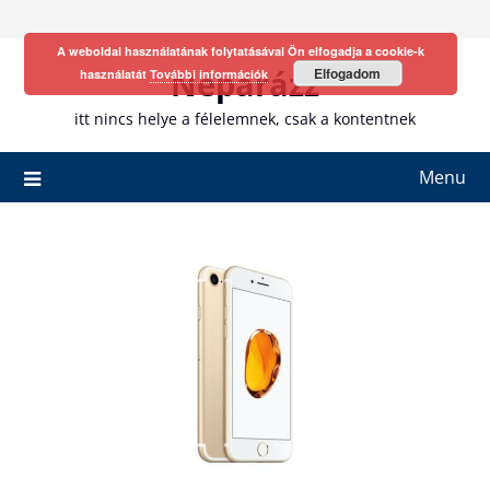
Skip
to
A weboldal használatának folytatásával Ön elfogadja a cookie-k
content
Neparázz
Elfogadom
használatát
További információk
itt nincs helye a félelemnek, csak a kontentnek
Menu