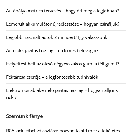
Autópálya matrica tervezés – hogy éri meg a legjobban?
Lemerült akkumulátor újraélesztése – hogyan csináljuk?
Legjobb használt autók 2 millióért? Így válasszunk!
Autólakk javítás házilag – érdemes belevágni?
Helyettesítheti az olcsó négyévszakos gumi a téli gumit?
Féktárcsa cseréje – a legfontosabb tudnivalók
Elektromos ablakemelő javítás házilag – hogyan álljunk
neki?
Szemünk fénye
RCA jack kábel választása: hogyan találd meg a tökéletes