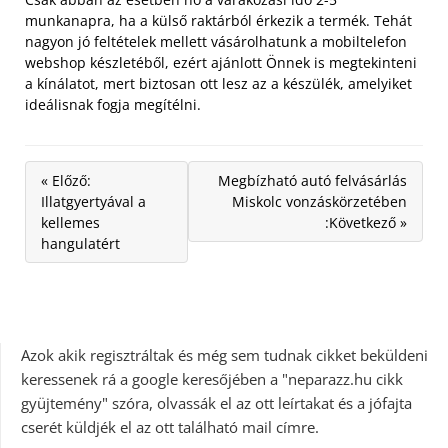
munkanapra, ha a külső raktárból érkezik a termék. Tehát
nagyon jó feltételek mellett vásárolhatunk a mobiltelefon
webshop készletéből, ezért ajánlott Önnek is megtekinteni
a kínálatot, mert biztosan ott lesz az a készülék, amelyiket
ideálisnak fogja megítélni.
« Előző:
Megbízható autó felvásárlás
Illatgyertyával a
Miskolc vonzáskörzetében
kellemes
:Következő »
hangulatért
Azok akik regisztráltak és még sem tudnak cikket beküldeni
keressenek rá a google keresőjében a "neparazz.hu cikk
gyüjtemény" szóra, olvassák el az ott leírtakat és a jófajta
cserét küldjék el az ott található mail címre.