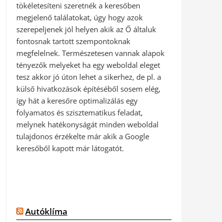
tökéletesíteni szeretnék a keresőben
megjelenő találatokat, úgy hogy azok
szerepeljenek jól helyen akik az Ő általuk
fontosnak tartott szempontoknak
megfelelnek. Természetesen vannak alapok
tényezők melyeket ha egy weboldal eleget
tesz akkor jó úton lehet a sikerhez, de pl. a
külső hivatkozások építéséből sosem elég,
így hát a keresőre optimalizálás egy
folyamatos és szisztematikus feladat,
melynek hatékonyságát minden weboldal
tulajdonos érzékelte már akik a Google
keresőből kapott már látogatót.
Autóklíma