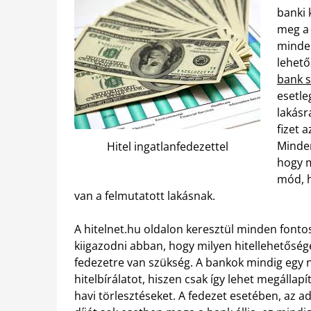
banki 
meg a 
minden
lehető
bank 
esetle
lakásr
fizet 
Minden
Hitel ingatlanfedezettel
hogy m
mód, h
van a felmutatott lakásnak.
A hitelnet.hu oldalon keresztül minden fonto
kiigazodni abban, hogy milyen hitellehetősége
fedezetre van szükség. A bankok mindig egy n
hitelbírálatot, hiszen csak így lehet megállapí
havi törlesztéseket. A fedezet esetében, az ad