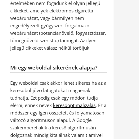
értelmében nem fogadunk el olyan jellegű
cikkeket, amelyek elektromos cigaretta
webáruházat, vagy bármilyen nem
engedélyezett gyógyszert forgalmazó
webáruházat (potencianövelő, fogyasztószer,
tömegnövelő szer stb.) támogat. Az ilyen
jellegű cikkeket válasz nélkül töröljük!
Mi egy weboldal sikerének alapja?
Egy weboldal csak akkor lehet sikeres ha az a
keresőből jövő látogatókat magáénak
tudhatja. Ezt pedig csak egy módon tudja
elérni, ennek nevek
keresőoptimalizálás
. Ez a
módszer egy igen összetett és folyamatosan
változó algoritmuson alapul. A Google
szakemberei akik a kereső algoritmusán
dolgoznak mindig kitalálnak valamit amivel