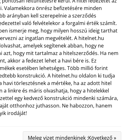
 pontosan feltüntetésre kerül. A hitel fedezetét az
eti. Valamekkora önrész befizetésére minden
bb arányban kell szerepelnie a szerződés
dezettel való felvételekor a forgalmi érték számít.
ppen ismerje meg, hogy milyen hosszú ideig tarthat
tervezni az ingatlan megvételét. A hitelnet.hu
lolvashat, amelyek segítenek abban, hogy ne
 azt, hogy mit tartalmaz a hitelszerződés. Ha nem
t, akkor a fedezet lehet a havi bére is. Ez
mékek esetében lehetséges. Több millió forint
jedtebb konstrukció. A hitelnet.hu oldalon ki tudja
 havi törlesztésnek a mértéke, ha az adott hitel
 a linkre és máris olvashatja, hogy a hitelekkel
dezettel egy kedvező konstrukció mindenki számára,
 saját otthonhoz juthasson. Ne habozzon, hanem
yik irodáját!
Meleg vizet mindenkinek :Következő »