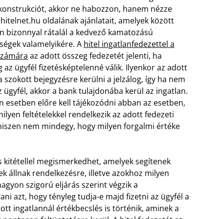
konstrukciót, akkor ne habozzon, hanem nézze
hitelnet.hu oldalának ajánlatait, amelyek között
 bizonnyal rátalál a kedvező kamatozású
ségek valamelyikére. A
hitel ingatlanfedezettel a
számára
az adott összeg fedezetét jelenti, ha
g az ügyfél fizetésképtelenné válik. Ilyenkor az adott
a szokott bejegyzésre kerülni a jelzálog, így ha nem
az ügyfél, akkor a bank tulajdonába kerül az ingatlan.
 esetben előre kell tájékozódni abban az esetben,
ilyen feltételekkel rendelkezik az adott fedezeti
iszen nem mindegy, hogy milyen forgalmi értéke
s kitétellel megismerkedhet, amelyek segítenek
k állnak rendelkezésre, illetve azokhoz milyen
agyon szigorú eljárás szerint végzik a
tani azt, hogy tényleg tudja-e majd fizetni az ügyfél a
ott ingatlannál értékbecslés is történik, aminek a