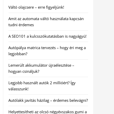
Váltó olajcsere – erre figyeljünk!
Amit az automata váltó használata kapcsán
tudni érdemes
A SEO101 a kulcsszókutatásban is nagyágyú!
Autópálya matrica tervezés – hogy éri meg a
legjobban?
Lemerült akkumulátor újraélesztése –
hogyan csináljuk?
Legjobb használt autók 2 millióért? Így
válasszunk!
Autólakk javítás házilag – érdemes belevágni?
Helyettesítheti az olcsó négyévszakos gumi a