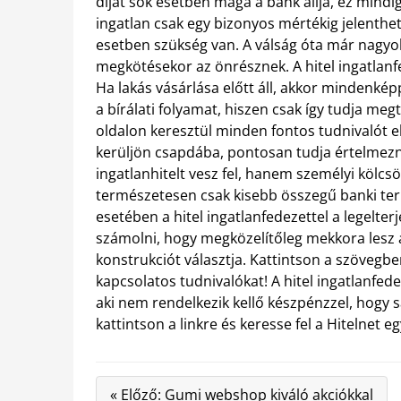
díját sok esetben maga a bank állja, ez mindig
ingatlan csak egy bizonyos mértékig jelenth
esetben szükség van. A válság óta már nagyo
megkötésekor az önrésznek. A hitel ingatlanfe
Ha lakás vásárlása előtt áll, akkor mindenké
a bírálati folyamat, hiszen csak így tudja meg
oldalon keresztül minden fontos tudnivalót e
kerüljön csapdába, pontosan tudja értelmezni
ingatlanhitelt vesz fel, hanem személyi kölcsön
természetesen csak kisebb összegű banki ter
esetében a hitel ingatlanfedezettel a legelter
számolni, hogy megközelítőleg mekkora lesz a
konstrukciót választja. Kattintson a szövegben
kapcsolatos tudnivalókat! A hitel ingatlanfe
aki nem rendelkezik kellő készpénzzel, hogy
kattintson a linkre és keresse fel a Hitelnet eg
« Előző: Gumi webshop kiváló akciókkal