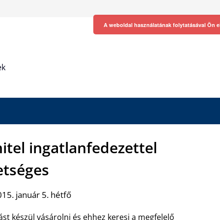
A weboldal használatának folytatásával Ön e
ek
tel ingatlanfedezettel
etséges
15. január 5. hétfő
ást készül vásárolni és ehhez keresi a megfelelő