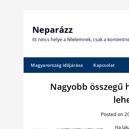
Skip
to
content
Neparázz
itt nincs helye a félelemnek, csak a kontentn
Magyarország időjárása
Kapcsolat
Nagyobb összegű hi
leh
Posted on 20
Ha lak