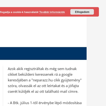
Elfogadom
lfogadja a cookie-k használatát
További információk
Azok akik regisztráltak és még sem tudnak
cikket beküldeni keressenek rá a google
keresőjében a "neparazz.hu cikk gyüjtemény"
szóra, olvassák el az ott leírtakat és a jófajta
cserét küldjék el az ott található mail címre.
- A Btk. július 1-től érvénybe lépő módosítása