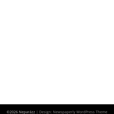
©2026 Neparázz
| Design:
Newspaperly WordPress Theme