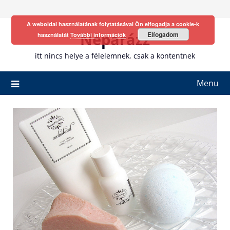
Skip
to
A weboldal használatának folytatásával Ön elfogadja a cookie-k
content
Neparázz
Elfogadom
használatát
További információk
itt nincs helye a félelemnek, csak a kontentnek
Menu