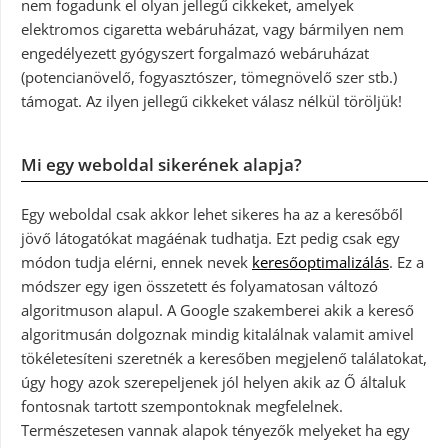
nem fogadunk el olyan jellegű cikkeket, amelyek
elektromos cigaretta webáruházat, vagy bármilyen nem
engedélyezett gyógyszert forgalmazó webáruházat
(potencianövelő, fogyasztószer, tömegnövelő szer stb.)
támogat. Az ilyen jellegű cikkeket válasz nélkül töröljük!
Mi egy weboldal sikerének alapja?
Egy weboldal csak akkor lehet sikeres ha az a keresőből
jövő látogatókat magáénak tudhatja. Ezt pedig csak egy
módon tudja elérni, ennek nevek
keresőoptimalizálás
. Ez a
módszer egy igen összetett és folyamatosan változó
algoritmuson alapul. A Google szakemberei akik a kereső
algoritmusán dolgoznak mindig kitalálnak valamit amivel
tökéletesíteni szeretnék a keresőben megjelenő találatokat,
úgy hogy azok szerepeljenek jól helyen akik az Ő általuk
fontosnak tartott szempontoknak megfelelnek.
Természetesen vannak alapok tényezők melyeket ha egy