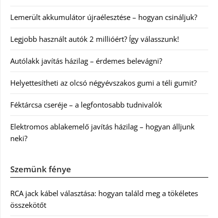
Lemerült akkumulátor újraélesztése – hogyan csináljuk?
Legjobb használt autók 2 millióért? Így válasszunk!
Autólakk javítás házilag – érdemes belevágni?
Helyettesítheti az olcsó négyévszakos gumi a téli gumit?
Féktárcsa cseréje – a legfontosabb tudnivalók
Elektromos ablakemelő javítás házilag – hogyan álljunk
neki?
Szemünk fénye
RCA jack kábel választása: hogyan találd meg a tökéletes
összekötőt