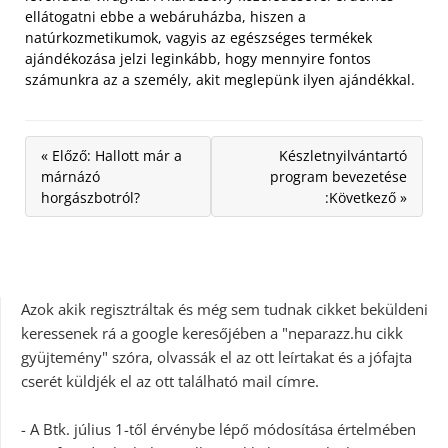
ellátogatni ebbe a webáruházba, hiszen a
natúrkozmetikumok, vagyis az egészséges termékek
ajándékozása jelzi leginkább, hogy mennyire fontos
számunkra az a személy, akit meglepünk ilyen ajándékkal.
« Előző: Hallott már a
Készletnyilvántartó
márnázó
program bevezetése
horgászbotról?
:Következő »
Azok akik regisztráltak és még sem tudnak cikket beküldeni
keressenek rá a google keresőjében a "neparazz.hu cikk
gyüjtemény" szóra, olvassák el az ott leírtakat és a jófajta
cserét küldjék el az ott található mail címre.
- A Btk. július 1-től érvénybe lépő módosítása értelmében