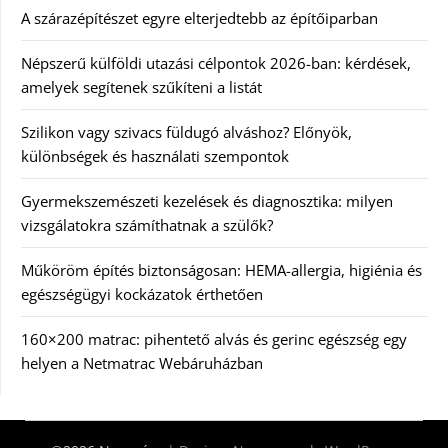
A szárazépítészet egyre elterjedtebb az építőiparban
Népszerű külföldi utazási célpontok 2026-ban: kérdések,
amelyek segítenek szűkíteni a listát
Szilikon vagy szivacs füldugó alváshoz? Előnyök,
különbségek és használati szempontok
Gyermekszemészeti kezelések és diagnosztika: milyen
vizsgálatokra számíthatnak a szülők?
Műköröm építés biztonságosan: HEMA-allergia, higiénia és
egészségügyi kockázatok érthetően
160×200 matrac: pihentető alvás és gerinc egészség egy
helyen a Netmatrac Webáruházban