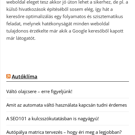
weboldal eleget tesz akkor jó úton lehet a sikerhez, de pl. a
külső hivatkozások építéséből sosem elég, így hát a
keresőre optimalizálás egy folyamatos és szisztematikus
feladat, melynek hatékonyságát minden weboldal
tulajdonos érzékelte már akik a Google keresőből kapott
már látogatót.
Autóklíma
Váltó olajcsere – erre figyeljünk!
Amit az automata váltó használata kapcsán tudni érdemes
A SEO101 a kulcsszókutatásban is nagyágyú!
Autópálya matrica tervezés – hogy éri meg a legjobban?