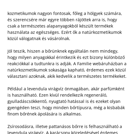
kozmetikumok nagyon fontosak, főleg a hölgyek számára,
és szerencsére már egyre többen rájöttek arra is, hogy
csak a természetes alapanyagokból készült termékek
használata az egészséges. Ezért ők a natúrkozmetikumok
közül válogatnak és vásárolnak.
Jól teszik, hiszen a bőrünknek egyáltalán nem mindegy,
hogy milyen anyagokkal érintkezik és ezt bizony különböző
reakciókkal a tudtunkra is adják. A Familie webáruházban a
natúrkozmetikumok sokasága kapható, érdemes ezek közül
választani azoknak, akik kedvelik a természetes termékeket.
Például a levendula virágvíz önmagában, akár parfümként
is használható. Ezen kívül rendelkezik regeneráló,
gyulladáscsökkentő, nyugtató hatással is és ezeket olyan
gyengéden teszi, hogy minden bőrtípusra, még a kisbabák
finom bőrének ápolására is alkalmas.
Zsírosodásra, illetve pattanásos bőrre is felhasználható a
levendula virágvíz. A karácsony közeledésével érdemes