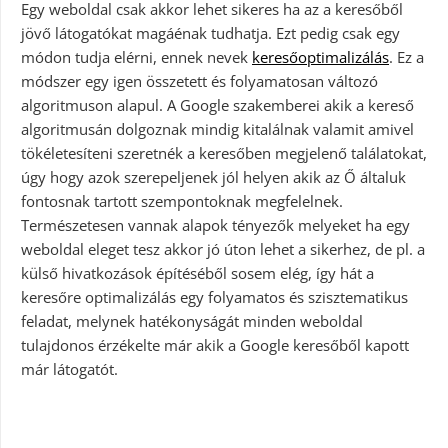
Egy weboldal csak akkor lehet sikeres ha az a keresőből
jövő látogatókat magáénak tudhatja. Ezt pedig csak egy
módon tudja elérni, ennek nevek
keresőoptimalizálás
. Ez a
módszer egy igen összetett és folyamatosan változó
algoritmuson alapul. A Google szakemberei akik a kereső
algoritmusán dolgoznak mindig kitalálnak valamit amivel
tökéletesíteni szeretnék a keresőben megjelenő találatokat,
úgy hogy azok szerepeljenek jól helyen akik az Ő általuk
fontosnak tartott szempontoknak megfelelnek.
Természetesen vannak alapok tényezők melyeket ha egy
weboldal eleget tesz akkor jó úton lehet a sikerhez, de pl. a
külső hivatkozások építéséből sosem elég, így hát a
keresőre optimalizálás egy folyamatos és szisztematikus
feladat, melynek hatékonyságát minden weboldal
tulajdonos érzékelte már akik a Google keresőből kapott
már látogatót.