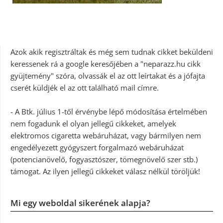
Azok akik regisztráltak és még sem tudnak cikket beküldeni
keressenek rá a google keresőjében a "neparazz.hu cikk
gyüjtemény" szóra, olvassák el az ott leírtakat és a jófajta
cserét küldjék el az ott található mail címre.
- A Btk. július 1-től érvénybe lépő módosítása értelmében
nem fogadunk el olyan jellegű cikkeket, amelyek
elektromos cigaretta webáruházat, vagy bármilyen nem
engedélyezett gyógyszert forgalmazó webáruházat
(potencianövelő, fogyasztószer, tömegnövelő szer stb.)
támogat. Az ilyen jellegű cikkeket válasz nélkül töröljük!
Mi egy weboldal sikerének alapja?