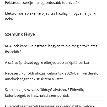
Féktárcsa cseréje – a legfontosabb tudnivalók
Elektromos ablakemelő javítás házilag – hogyan álljunk
neki?
Szemünk fénye
RCA jack kábel választása: hogyan találd meg a tökéletes
összekötőt
A szárazépítészet egyre elterjedtebb az építőiparban
Népszerű külföldi utazási célpontok 2026-ban: kérdések,
amelyek segítenek szűkíteni a listát
Szilikon vagy szivacs füldugó alváshoz? Előnyök,
különbségek és használati szempontok
Gyermekszemészeti kezelések és diagnosztika: milyen