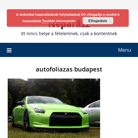
Skip
to
A weboldal használatának folytatásával Ön elfogadja a cookie-k
content
Neparázz
Elfogadom
használatát
További információk
itt nincs helye a félelemnek, csak a kontentnek
Menu
autofoliazas budapest