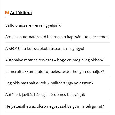
Autóklíma
Váltó olajcsere – erre figyeljünk!
Amit az automata váltó használata kapcsán tudni érdemes
A SEO101 a kulcsszókutatásban is nagyágyú!
Autópálya matrica tervezés – hogy éri meg a legjobban?
Lemerült akkumulátor újraélesztése – hogyan csináljuk?
Legjobb használt autók 2 millióért? Így válasszunk!
Autólakk javítás házilag – érdemes belevágni?
Helyettesítheti az olcsó négyévszakos gumi a téli gumit?