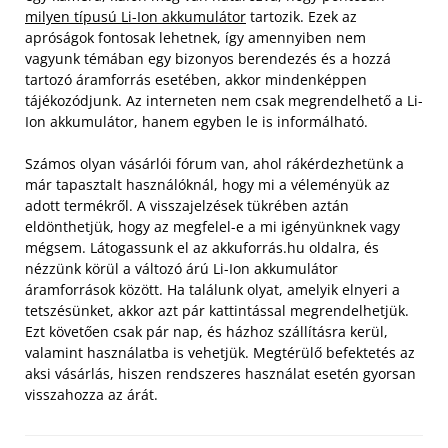
milyen típusú Li-Ion akkumulátor
tartozik. Ezek az
apróságok fontosak lehetnek, így amennyiben nem
vagyunk témában egy bizonyos berendezés és a hozzá
tartozó áramforrás esetében, akkor mindenképpen
tájékozódjunk. Az interneten nem csak megrendelhető a Li-
Ion akkumulátor, hanem egyben le is informálható.
Számos olyan vásárlói fórum van, ahol rákérdezhetünk a
már tapasztalt használóknál, hogy mi a véleményük az
adott termékről. A visszajelzések tükrében aztán
eldönthetjük, hogy az megfelel-e a mi igényünknek vagy
mégsem. Látogassunk el az akkuforrás.hu oldalra, és
nézzünk körül a változó árú Li-Ion akkumulátor
áramforrások között. Ha találunk olyat, amelyik elnyeri a
tetszésünket, akkor azt pár kattintással megrendelhetjük.
Ezt követően csak pár nap, és házhoz szállításra kerül,
valamint használatba is vehetjük. Megtérülő befektetés az
aksi vásárlás, hiszen rendszeres használat esetén gyorsan
visszahozza az árát.