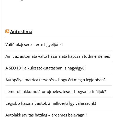
Autóklíma
Váltó olajcsere – erre figyeljünk!
Amit az automata váltó használata kapcsán tudni érdemes
A SEO101 a kulcsszókutatásban is nagyágyú!
Autópálya matrica tervezés – hogy éri meg a legjobban?
Lemerült akkumulátor újraélesztése – hogyan csináljuk?
Legjobb használt autók 2 millióért? Így válasszunk!
Autólakk javítás házilag – érdemes belevágni?