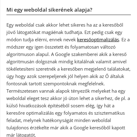
Mi egy weboldal sikerének alapja?
Egy weboldal csak akkor lehet sikeres ha az a keresőből
jövő látogatókat magáénak tudhatja. Ezt pedig csak egy
módon tudja elérni, ennek nevek
keresőoptimalizálás
. Ez a
módszer egy igen összetett és folyamatosan változó
algoritmuson alapul. A Google szakemberei akik a kereső
algoritmusán dolgoznak mindig kitalálnak valamit amivel
tökéletesíteni szeretnék a keresőben megjelenő találatokat,
úgy hogy azok szerepeljenek jól helyen akik az Ő általuk
fontosnak tartott szempontoknak megfelelnek.
Természetesen vannak alapok tényezők melyeket ha egy
weboldal eleget tesz akkor jó úton lehet a sikerhez, de pl. a
külső hivatkozások építéséből sosem elég, így hát a
keresőre optimalizálás egy folyamatos és szisztematikus
feladat, melynek hatékonyságát minden weboldal
tulajdonos érzékelte már akik a Google keresőből kapott
már látogatót.