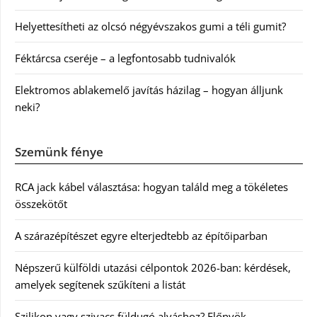
Helyettesítheti az olcsó négyévszakos gumi a téli gumit?
Féktárcsa cseréje – a legfontosabb tudnivalók
Elektromos ablakemelő javítás házilag – hogyan álljunk
neki?
Szemünk fénye
RCA jack kábel választása: hogyan találd meg a tökéletes
összekötőt
A szárazépítészet egyre elterjedtebb az építőiparban
Népszerű külföldi utazási célpontok 2026-ban: kérdések,
amelyek segítenek szűkíteni a listát
Szilikon vagy szivacs füldugó alváshoz? Előnyök,