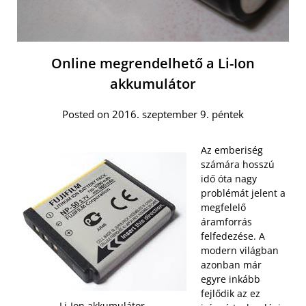
Online megrendelhető a Li-Ion
akkumulátor
Posted on 2016. szeptember 9. péntek
Az emberiség
számára hosszú
idő óta nagy
problémát jelent a
megfelelő
áramforrás
felfedezése. A
modern világban
azonban már
egyre inkább
fejlődik az ez
Li-Ion akkumulátor