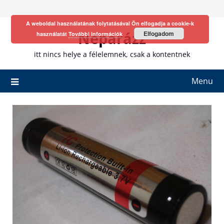
Skip
to
A weboldal használatának folytatásával Ön elfogadja a cookie-k
content
Neparázz
Elfogadom
használatát
További információk
itt nincs helye a félelemnek, csak a kontentnek
Menu