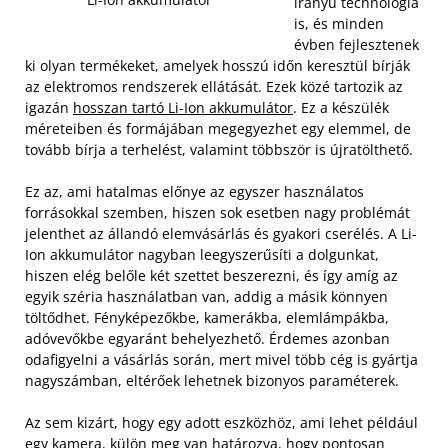
irányú technológia
is, és minden
évben fejlesztenek
ki olyan termékeket, amelyek hosszú időn keresztül bírják
az elektromos rendszerek ellátását. Ezek közé tartozik az
igazán
hosszan tartó Li-Ion akkumulátor
. Ez a készülék
méreteiben és formájában megegyezhet egy elemmel, de
tovább bírja a terhelést, valamint többször is újratölthető.
Ez az, ami hatalmas előnye az egyszer használatos
forrásokkal szemben, hiszen sok esetben nagy problémát
jelenthet az állandó elemvásárlás és gyakori cserélés. A Li-
Ion akkumulátor nagyban leegyszerűsíti a dolgunkat,
hiszen elég belőle két szettet beszerezni, és így amíg az
egyik széria használatban van, addig a másik könnyen
töltődhet. Fényképezőkbe, kamerákba, elemlámpákba,
adóvevőkbe egyaránt behelyezhető. Érdemes azonban
odafigyelni a vásárlás során, mert mivel több cég is gyártja
nagyszámban, eltérőek lehetnek bizonyos paraméterek.
Az sem kizárt, hogy egy adott eszközhöz, ami lehet például
egy kamera, külön meg van határozva, hogy pontosan