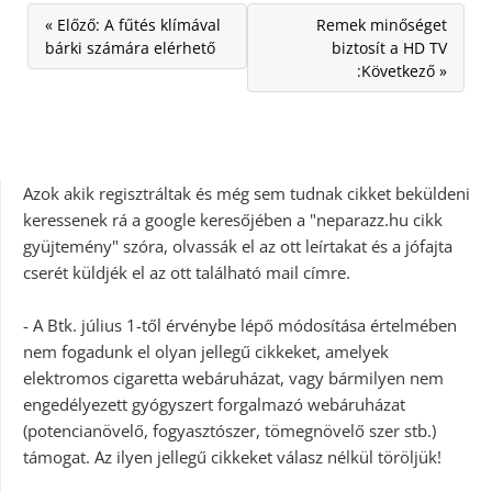
« Előző: A fűtés klímával
Remek minőséget
bárki számára elérhető
biztosít a HD TV
:Következő »
Azok akik regisztráltak és még sem tudnak cikket beküldeni
keressenek rá a google keresőjében a "neparazz.hu cikk
gyüjtemény" szóra, olvassák el az ott leírtakat és a jófajta
cserét küldjék el az ott található mail címre.
- A Btk. július 1-től érvénybe lépő módosítása értelmében
nem fogadunk el olyan jellegű cikkeket, amelyek
elektromos cigaretta webáruházat, vagy bármilyen nem
engedélyezett gyógyszert forgalmazó webáruházat
(potencianövelő, fogyasztószer, tömegnövelő szer stb.)
támogat. Az ilyen jellegű cikkeket válasz nélkül töröljük!