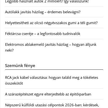
Legjobb használt autók 2 millióért? Így válasszunk!
Autólakk javítás házilag – érdemes belevágni?
Helyettesítheti az olcsó négyévszakos gumi a téli gumit?
Féktárcsa cseréje – a legfontosabb tudnivalók
Elektromos ablakemelő javítás házilag – hogyan álljunk
neki?
Szemünk fénye
RCA jack kábel választása: hogyan találd meg a tökéletes
összekötőt
A szárazépítészet egyre elterjedtebb az építőiparban
Népszerű külföldi utazási célpontok 2026-ban: kérdések,