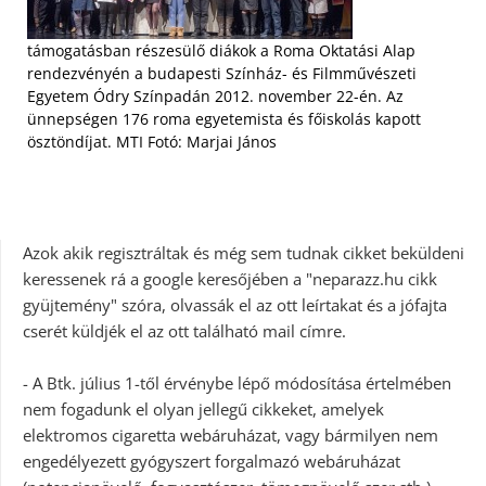
támogatásban részesülő diákok a Roma Oktatási Alap
rendezvényén a budapesti Színház- és Filmművészeti
Egyetem Ódry Színpadán 2012. november 22-én. Az
ünnepségen 176 roma egyetemista és főiskolás kapott
ösztöndíjat. MTI Fotó: Marjai János
Azok akik regisztráltak és még sem tudnak cikket beküldeni
keressenek rá a google keresőjében a "neparazz.hu cikk
gyüjtemény" szóra, olvassák el az ott leírtakat és a jófajta
cserét küldjék el az ott található mail címre.
- A Btk. július 1-től érvénybe lépő módosítása értelmében
nem fogadunk el olyan jellegű cikkeket, amelyek
elektromos cigaretta webáruházat, vagy bármilyen nem
engedélyezett gyógyszert forgalmazó webáruházat