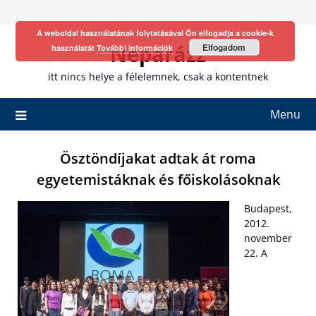
Skip
to
A weboldal használatának folytatásával Ön elfogadja a cookie-k
content
Neparázz
Elfogadom
használatát
További információk
itt nincs helye a félelemnek, csak a kontentnek
Menu
Ösztöndíjakat adtak át roma
egyetemistáknak és főiskolásoknak
Budapest,
2012.
november
22. A