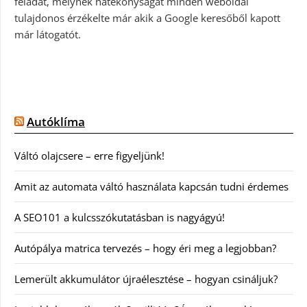
feladat, melynek hatékonyságát minden weboldal
tulajdonos érzékelte már akik a Google keresőből kapott
már látogatót.
Autóklíma
Váltó olajcsere – erre figyeljünk!
Amit az automata váltó használata kapcsán tudni érdemes
A SEO101 a kulcsszókutatásban is nagyágyú!
Autópálya matrica tervezés – hogy éri meg a legjobban?
Lemerült akkumulátor újraélesztése – hogyan csináljuk?