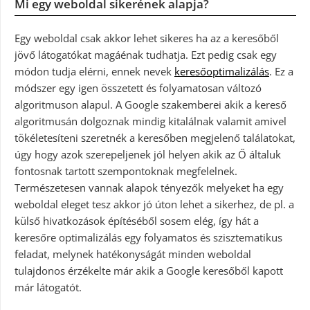
Mi egy weboldal sikerének alapja?
Egy weboldal csak akkor lehet sikeres ha az a keresőből
jövő látogatókat magáénak tudhatja. Ezt pedig csak egy
módon tudja elérni, ennek nevek
keresőoptimalizálás
. Ez a
módszer egy igen összetett és folyamatosan változó
algoritmuson alapul. A Google szakemberei akik a kereső
algoritmusán dolgoznak mindig kitalálnak valamit amivel
tökéletesíteni szeretnék a keresőben megjelenő találatokat,
úgy hogy azok szerepeljenek jól helyen akik az Ő általuk
fontosnak tartott szempontoknak megfelelnek.
Természetesen vannak alapok tényezők melyeket ha egy
weboldal eleget tesz akkor jó úton lehet a sikerhez, de pl. a
külső hivatkozások építéséből sosem elég, így hát a
keresőre optimalizálás egy folyamatos és szisztematikus
feladat, melynek hatékonyságát minden weboldal
tulajdonos érzékelte már akik a Google keresőből kapott
már látogatót.