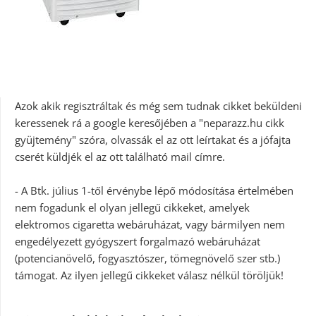
Azok akik regisztráltak és még sem tudnak cikket beküldeni
keressenek rá a google keresőjében a "neparazz.hu cikk
gyüjtemény" szóra, olvassák el az ott leírtakat és a jófajta
cserét küldjék el az ott található mail címre.
- A Btk. július 1-től érvénybe lépő módosítása értelmében
nem fogadunk el olyan jellegű cikkeket, amelyek
elektromos cigaretta webáruházat, vagy bármilyen nem
engedélyezett gyógyszert forgalmazó webáruházat
(potencianövelő, fogyasztószer, tömegnövelő szer stb.)
támogat. Az ilyen jellegű cikkeket válasz nélkül töröljük!