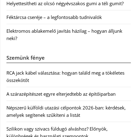
Helyettesítheti az olcsó négyévszakos gumi a téli gumit?
Féktárcsa cseréje – a legfontosabb tudnivalók
Elektromos ablakemelő javítás házilag – hogyan álljunk
neki?
Szemünk fénye
RCA jack kábel választása: hogyan találd meg a tökéletes
összekötőt
A szárazépítészet egyre elterjedtebb az építőiparban
Népszerű külföldi utazási célpontok 2026-ban: kérdések,
amelyek segítenek szűkíteni a listát
Szilikon vagy szivacs füldugó alváshoz? Előnyök,
különbségek és használati szempontok