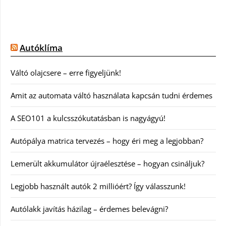
Autóklíma
Váltó olajcsere – erre figyeljünk!
Amit az automata váltó használata kapcsán tudni érdemes
A SEO101 a kulcsszókutatásban is nagyágyú!
Autópálya matrica tervezés – hogy éri meg a legjobban?
Lemerült akkumulátor újraélesztése – hogyan csináljuk?
Legjobb használt autók 2 millióért? Így válasszunk!
Autólakk javítás házilag – érdemes belevágni?