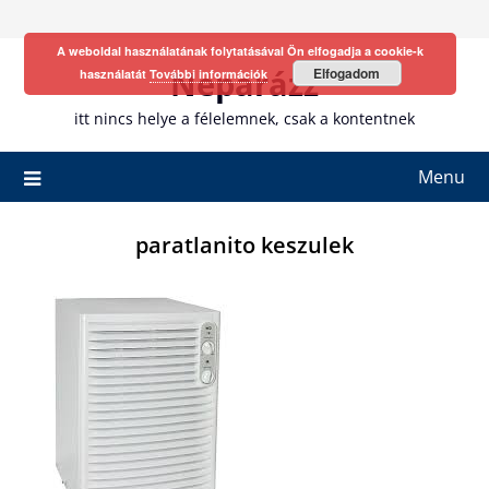
Skip
to
A weboldal használatának folytatásával Ön elfogadja a cookie-k
content
Neparázz
Elfogadom
használatát
További információk
itt nincs helye a félelemnek, csak a kontentnek
Menu
paratlanito keszulek