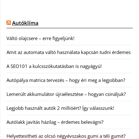
Autóklíma
Váltó olajcsere – erre figyeljünk!
Amit az automata váltó használata kapcsán tudni érdemes
A SEO101 a kulcsszókutatásban is nagyágyú!
Autópálya matrica tervezés – hogy éri meg a legjobban?
Lemerült akkumulátor újraélesztése – hogyan csináljuk?
Legjobb használt autók 2 millióért? Így válasszunk!
Autólakk javítás házilag – érdemes belevágni?
Helyettesítheti az olcsó négyévszakos gumi a téli gumit?