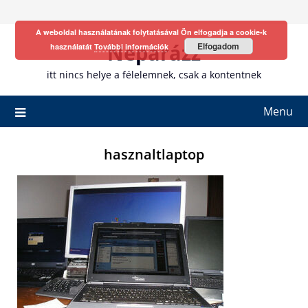
Skip
to
A weboldal használatának folytatásával Ön elfogadja a cookie-k
content
Neparázz
Elfogadom
használatát
További információk
itt nincs helye a félelemnek, csak a kontentnek
Menu
hasznaltlaptop