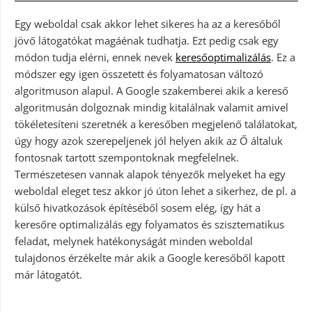
Egy weboldal csak akkor lehet sikeres ha az a keresőből
jövő látogatókat magáénak tudhatja. Ezt pedig csak egy
módon tudja elérni, ennek nevek
keresőoptimalizálás
. Ez a
módszer egy igen összetett és folyamatosan változó
algoritmuson alapul. A Google szakemberei akik a kereső
algoritmusán dolgoznak mindig kitalálnak valamit amivel
tökéletesíteni szeretnék a keresőben megjelenő találatokat,
úgy hogy azok szerepeljenek jól helyen akik az Ő általuk
fontosnak tartott szempontoknak megfelelnek.
Természetesen vannak alapok tényezők melyeket ha egy
weboldal eleget tesz akkor jó úton lehet a sikerhez, de pl. a
külső hivatkozások építéséből sosem elég, így hát a
keresőre optimalizálás egy folyamatos és szisztematikus
feladat, melynek hatékonyságát minden weboldal
tulajdonos érzékelte már akik a Google keresőből kapott
már látogatót.