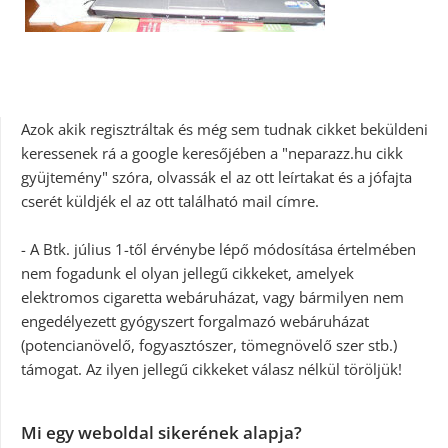
Azok akik regisztráltak és még sem tudnak cikket beküldeni
keressenek rá a google keresőjében a "neparazz.hu cikk
gyüjtemény" szóra, olvassák el az ott leírtakat és a jófajta
cserét küldjék el az ott található mail címre.
- A Btk. július 1-től érvénybe lépő módosítása értelmében
nem fogadunk el olyan jellegű cikkeket, amelyek
elektromos cigaretta webáruházat, vagy bármilyen nem
engedélyezett gyógyszert forgalmazó webáruházat
(potencianövelő, fogyasztószer, tömegnövelő szer stb.)
támogat. Az ilyen jellegű cikkeket válasz nélkül töröljük!
Mi egy weboldal sikerének alapja?