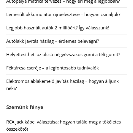
Autópálya matrica tervezés – hogy éri meg a legjobban?
Lemerült akkumulátor újraélesztése – hogyan csináljuk?
Legjobb használt autók 2 millióért? Így válasszunk!
Autólakk javítás házilag – érdemes belevágni?
Helyettesítheti az olcsó négyévszakos gumi a téli gumit?
Féktárcsa cseréje – a legfontosabb tudnivalók
Elektromos ablakemelő javítás házilag – hogyan álljunk
neki?
Szemünk fénye
RCA jack kábel választása: hogyan találd meg a tökéletes
összekötőt