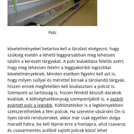
Polc
követelményeket betartva kell a tárolást elvégezni, hogy
szükség esetén a lehető leggyorsabban meg lehessen
találni a keresett tárgyakat. A polc kialakítása felelős azért,
hogy meg lehessen felelni a leggyakoribb logisztikai
követelményeknek. Minden esetben figyelni kell azt is,
hogy milyen súllyal és mérettel bírnak a tárolandó tárgyak,
hiszen ennek megfelelően kell kiválasztani a polcot is.
Szempont az tartósság is, hiszen fémből készült darabok
kiválóak. A költséghatékonyság szempontjából is, a
vasból
gyártott polc a legjobb
. Költöztetéskor is a legkönnyebben
szétszerelhetőek a fém polcok.
Ha szeretne vásárolni Ön is
ilyen tároló rendszereket, akkor már csak egyetlen dolga
maradt hátra, be kell lépnie erre a honlapra, ahol csavaros
és csavarmentes acélból sajtolt polcok közül lehet