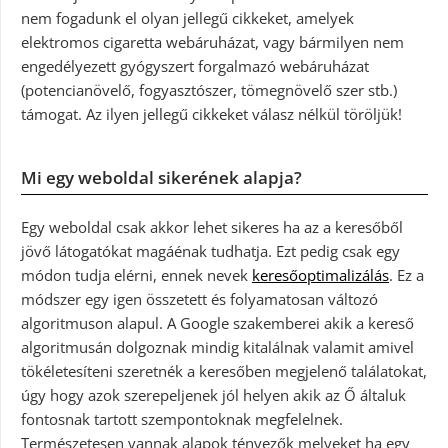
nem fogadunk el olyan jellegű cikkeket, amelyek
elektromos cigaretta webáruházat, vagy bármilyen nem
engedélyezett gyógyszert forgalmazó webáruházat
(potencianövelő, fogyasztószer, tömegnövelő szer stb.)
támogat. Az ilyen jellegű cikkeket válasz nélkül töröljük!
Mi egy weboldal sikerének alapja?
Egy weboldal csak akkor lehet sikeres ha az a keresőből
jövő látogatókat magáénak tudhatja. Ezt pedig csak egy
módon tudja elérni, ennek nevek
keresőoptimalizálás
. Ez a
módszer egy igen összetett és folyamatosan változó
algoritmuson alapul. A Google szakemberei akik a kereső
algoritmusán dolgoznak mindig kitalálnak valamit amivel
tökéletesíteni szeretnék a keresőben megjelenő találatokat,
úgy hogy azok szerepeljenek jól helyen akik az Ő általuk
fontosnak tartott szempontoknak megfelelnek.
Természetesen vannak alapok tényezők melyeket ha egy