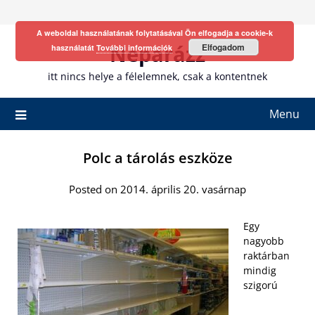
Skip
to
A weboldal használatának folytatásával Ön elfogadja a cookie-k
content
Neparázz
Elfogadom
használatát
További információk
itt nincs helye a félelemnek, csak a kontentnek
Menu
Polc a tárolás eszköze
Posted on 2014. április 20. vasárnap
Egy
nagyobb
raktárban
mindig
szigorú