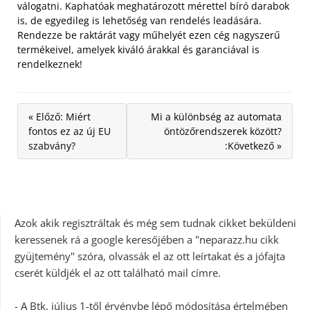
válogatni. Kaphatóak meghatározott mérettel bíró darabok
is, de egyedileg is lehetőség van rendelés leadására.
Rendezze be raktárát vagy műhelyét ezen cég nagyszerű
termékeivel, amelyek kiváló árakkal és garanciával is
rendelkeznek!
« Előző: Miért
Mi a különbség az automata
fontos ez az új EU
öntözőrendszerek között?
szabvány?
:Következő »
Azok akik regisztráltak és még sem tudnak cikket beküldeni
keressenek rá a google keresőjében a "neparazz.hu cikk
gyüjtemény" szóra, olvassák el az ott leírtakat és a jófajta
cserét küldjék el az ott található mail címre.
- A Btk. július 1-től érvénybe lépő módosítása értelmében