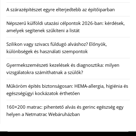
A szárazépítészet egyre elterjedtebb az építőiparban
Népszerű külföldi utazási célpontok 2026-ban: kérdések,
amelyek segítenek szűkíteni a listát
Szilikon vagy szivacs füldugó alváshoz? Előnyök,
különbségek és használati szempontok
Gyermekszemészeti kezelések és diagnosztika: milyen
vizsgálatokra számíthatnak a szülők?
Műköröm építés biztonságosan: HEMA-allergia, higiénia és
egészségügyi kockázatok érthetően
160×200 matrac: pihentető alvás és gerinc egészség egy
helyen a Netmatrac Webáruházban