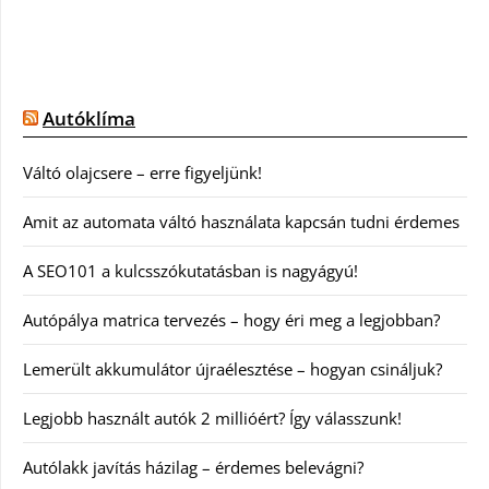
Autóklíma
Váltó olajcsere – erre figyeljünk!
Amit az automata váltó használata kapcsán tudni érdemes
A SEO101 a kulcsszókutatásban is nagyágyú!
Autópálya matrica tervezés – hogy éri meg a legjobban?
Lemerült akkumulátor újraélesztése – hogyan csináljuk?
Legjobb használt autók 2 millióért? Így válasszunk!
Autólakk javítás házilag – érdemes belevágni?