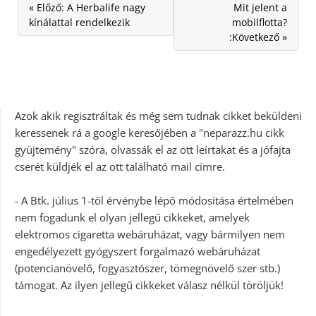
« Előző: A Herbalife nagy
Mit jelent a
kínálattal rendelkezik
mobilflotta?
:Következő »
Azok akik regisztráltak és még sem tudnak cikket beküldeni
keressenek rá a google keresőjében a "neparazz.hu cikk
gyüjtemény" szóra, olvassák el az ott leírtakat és a jófajta
cserét küldjék el az ott található mail címre.
- A Btk. július 1-től érvénybe lépő módosítása értelmében
nem fogadunk el olyan jellegű cikkeket, amelyek
elektromos cigaretta webáruházat, vagy bármilyen nem
engedélyezett gyógyszert forgalmazó webáruházat
(potencianövelő, fogyasztószer, tömegnövelő szer stb.)
támogat. Az ilyen jellegű cikkeket válasz nélkül töröljük!