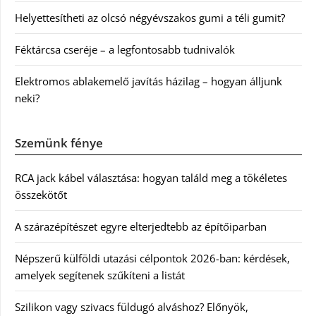
Helyettesítheti az olcsó négyévszakos gumi a téli gumit?
Féktárcsa cseréje – a legfontosabb tudnivalók
Elektromos ablakemelő javítás házilag – hogyan álljunk
neki?
Szemünk fénye
RCA jack kábel választása: hogyan találd meg a tökéletes
összekötőt
A szárazépítészet egyre elterjedtebb az építőiparban
Népszerű külföldi utazási célpontok 2026-ban: kérdések,
amelyek segítenek szűkíteni a listát
Szilikon vagy szivacs füldugó alváshoz? Előnyök,