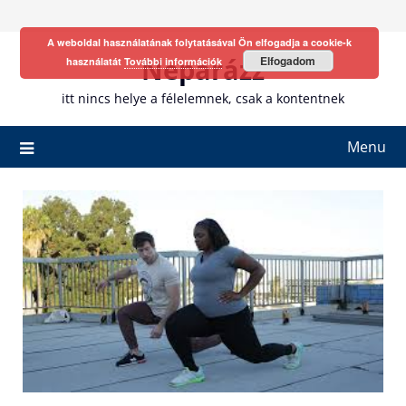
Skip
to
A weboldal használatának folytatásával Ön elfogadja a cookie-k
content
Neparázz
Elfogadom
használatát
További információk
itt nincs helye a félelemnek, csak a kontentnek
Menu