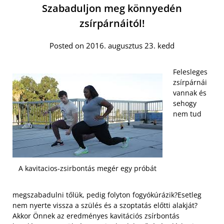
Szabaduljon meg könnyedén
zsírpárnáitól!
Posted on 2016. augusztus 23. kedd
Felesleges
zsírpárnái
vannak és
sehogy
nem tud
A kavitacios-zsirbontás megér egy próbát
megszabadulni tőlük, pedig folyton fogyókúrázik?Esetleg
nem nyerte vissza a szülés és a szoptatás előtti alakját?
Akkor Önnek az eredményes kavitációs zsírbontás