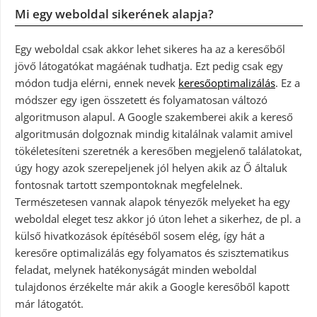
Mi egy weboldal sikerének alapja?
Egy weboldal csak akkor lehet sikeres ha az a keresőből
jövő látogatókat magáénak tudhatja. Ezt pedig csak egy
módon tudja elérni, ennek nevek
keresőoptimalizálás
. Ez a
módszer egy igen összetett és folyamatosan változó
algoritmuson alapul. A Google szakemberei akik a kereső
algoritmusán dolgoznak mindig kitalálnak valamit amivel
tökéletesíteni szeretnék a keresőben megjelenő találatokat,
úgy hogy azok szerepeljenek jól helyen akik az Ő általuk
fontosnak tartott szempontoknak megfelelnek.
Természetesen vannak alapok tényezők melyeket ha egy
weboldal eleget tesz akkor jó úton lehet a sikerhez, de pl. a
külső hivatkozások építéséből sosem elég, így hát a
keresőre optimalizálás egy folyamatos és szisztematikus
feladat, melynek hatékonyságát minden weboldal
tulajdonos érzékelte már akik a Google keresőből kapott
már látogatót.