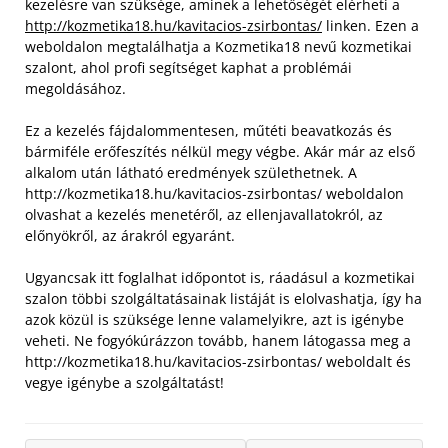
kezelésre van szüksége, aminek a lehetőségét elérheti a
http://kozmetika18.hu/kavitacios-zsirbontas/
linken. Ezen a
weboldalon megtalálhatja a Kozmetika18 nevű kozmetikai
szalont, ahol profi segítséget kaphat a problémái
megoldásához.
Ez a kezelés fájdalommentesen, műtéti beavatkozás és
bármiféle erőfeszítés nélkül megy végbe. Akár már az első
alkalom után látható eredmények születhetnek. A
http://kozmetika18.hu/kavitacios-zsirbontas/ weboldalon
olvashat a kezelés menetéről, az ellenjavallatokról, az
előnyökről, az árakról egyaránt.
Ugyancsak itt foglalhat időpontot is, ráadásul a kozmetikai
szalon többi szolgáltatásainak listáját is elolvashatja, így ha
azok közül is szüksége lenne valamelyikre, azt is igénybe
veheti. Ne fogyókúrázzon tovább, hanem látogassa meg a
http://kozmetika18.hu/kavitacios-zsirbontas/ weboldalt és
vegye igénybe a szolgáltatást!