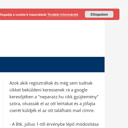
Elfogadom
lfogadja a cookie-k használatát
További információk
Azok akik regisztráltak és még sem tudnak
cikket beküldeni keressenek rá a google
keresőjében a "neparazz.hu cikk gyüjtemény"
szóra, olvassák el az ott leírtakat és a jófajta
cserét küldjék el az ott található mail címre.
- A Btk. július 1-től érvénybe lépő módosítása