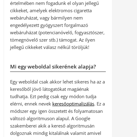
értelmében nem fogadunk el olyan jellegű
cikkeket, amelyek elektromos cigaretta
webáruházat, vagy bármilyen nem
engedélyezett gyógyszert forgalmazó
webáruházat (potencianövelő, fogyasztószer,
tömegnövelő szer stb.) támogat. Az ilyen
jellegű cikkeket válasz nélkül töröljük!
Mi egy weboldal sikerének alapja?
Egy weboldal csak akkor lehet sikeres ha az a
keresőből jövő látogatókat magáénak
tudhatja. Ezt pedig csak egy módon tudja
elérni, ennek nevek
keresőoptimalizálás
. Ez a
módszer egy igen összetett és folyamatosan
változó algoritmuson alapul. A Google
szakemberei akik a kereső algoritmusán
dolgoznak mindig kitalálnak valamit amivel