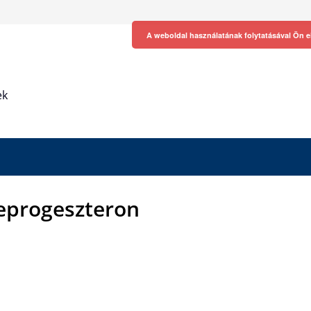
A weboldal használatának folytatásával Ön e
ek
jeprogeszteron