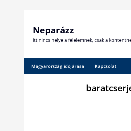
Skip
to
content
Neparázz
itt nincs helye a félelemnek, csak a kontentn
Magyarország időjárása
Kapcsolat
baratcser