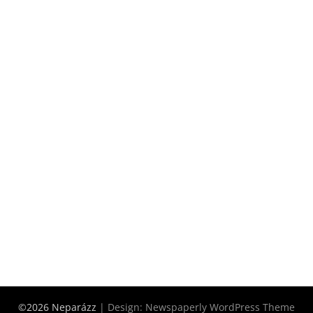
©2026 Neparázz
| Design:
Newspaperly WordPress Theme