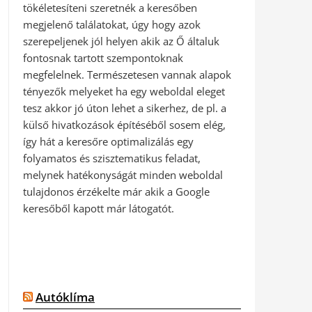
tökéletesíteni szeretnék a keresőben
megjelenő találatokat, úgy hogy azok
szerepeljenek jól helyen akik az Ő általuk
fontosnak tartott szempontoknak
megfelelnek. Természetesen vannak alapok
tényezők melyeket ha egy weboldal eleget
tesz akkor jó úton lehet a sikerhez, de pl. a
külső hivatkozások építéséből sosem elég,
így hát a keresőre optimalizálás egy
folyamatos és szisztematikus feladat,
melynek hatékonyságát minden weboldal
tulajdonos érzékelte már akik a Google
keresőből kapott már látogatót.
Autóklíma