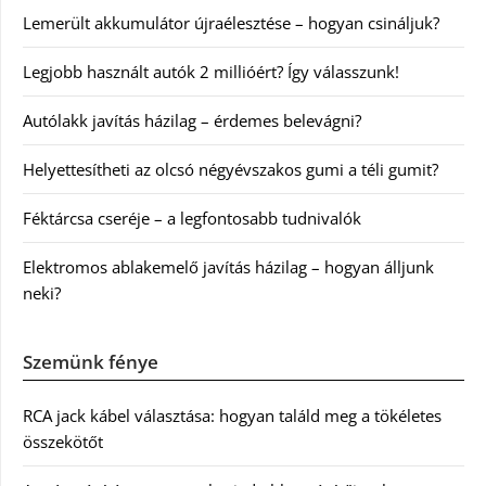
Lemerült akkumulátor újraélesztése – hogyan csináljuk?
Legjobb használt autók 2 millióért? Így válasszunk!
Autólakk javítás házilag – érdemes belevágni?
Helyettesítheti az olcsó négyévszakos gumi a téli gumit?
Féktárcsa cseréje – a legfontosabb tudnivalók
Elektromos ablakemelő javítás házilag – hogyan álljunk
neki?
Szemünk fénye
RCA jack kábel választása: hogyan találd meg a tökéletes
összekötőt