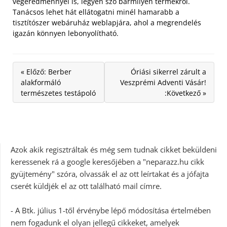
végeredménnyel is, legyen szó bármilyen termékről.
Tanácsos lehet hát ellátogatni minél hamarabb a
tisztítószer webáruház weblapjára, ahol a megrendelés
igazán könnyen lebonyolítható.
« Előző: Berber
Óriási sikerrel zárult a
alakformáló
Veszprémi Adventi Vásár!
természetes testápoló
:Következő »
Azok akik regisztráltak és még sem tudnak cikket beküldeni
keressenek rá a google keresőjében a "neparazz.hu cikk
gyüjtemény" szóra, olvassák el az ott leírtakat és a jófajta
cserét küldjék el az ott található mail címre.
- A Btk. július 1-től érvénybe lépő módosítása értelmében
nem fogadunk el olyan jellegű cikkeket, amelyek