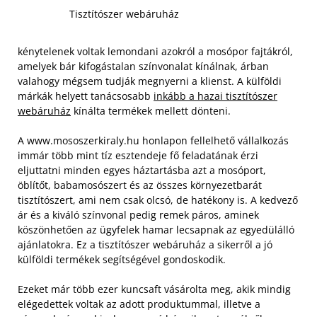
Tisztítószer webáruház
kénytelenek voltak lemondani azokról a mosópor fajtákról,
amelyek bár kifogástalan színvonalat kínálnak, árban
valahogy mégsem tudják megnyerni a klienst. A külföldi
márkák helyett tanácsosabb
inkább a hazai tisztítószer
webáruház
kínálta termékek mellett dönteni.
A www.mososzerkiraly.hu honlapon fellelhető vállalkozás
immár több mint tíz esztendeje fő feladatának érzi
eljuttatni minden egyes háztartásba azt a mosóport,
öblítőt, babamosószert és az összes környezetbarát
tisztítószert, ami nem csak olcsó, de hatékony is.
A kedvező
ár és a kiváló színvonal pedig remek páros, aminek
köszönhetően az ügyfelek hamar lecsapnak az egyedülálló
ajánlatokra. Ez a tisztítószer webáruház a sikerről a jó
külföldi termékek segítségével gondoskodik.
Ezeket már több ezer kuncsaft vásárolta meg, akik mindig
elégedettek voltak az adott produktummal, illetve a