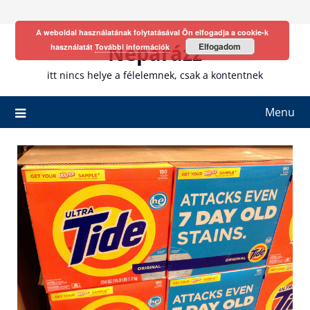
Skip
to
A weboldal használatának folytatásával Ön elfogadja a cookie-k
content
Neparázz
Elfogadom
használatát
További információk
itt nincs helye a félelemnek, csak a kontentnek
Menu