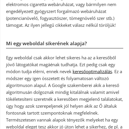
elektromos cigaretta webáruházat, vagy bármilyen nem
engedélyezett gyógyszert forgalmazó webáruházat
(potencianövelő, fogyasztószer, tömegnövelő szer stb.)
támogat. Az ilyen jellegű cikkeket válasz nélkül töröljük!
Mi egy weboldal sikerének alapja?
Egy weboldal csak akkor lehet sikeres ha az a keresőből
jövő látogatókat magáénak tudhatja. Ezt pedig csak egy
módon tudja elérni, ennek nevek
keresőoptimalizálás
. Ez a
módszer egy igen összetett és folyamatosan változó
algoritmuson alapul. A Google szakemberei akik a kereső
algoritmusán dolgoznak mindig kitalálnak valamit amivel
tökéletesíteni szeretnék a keresőben megjelenő találatokat,
úgy hogy azok szerepeljenek jól helyen akik az Ő általuk
fontosnak tartott szempontoknak megfelelnek.
Természetesen vannak alapok tényezők melyeket ha egy
weboldal eleget tesz akkor jó úton lehet a sikerhez, de pl. a