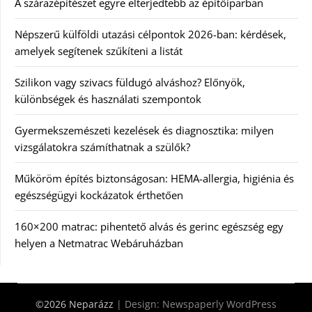
A szárazépítészet egyre elterjedtebb az építőiparban
Népszerű külföldi utazási célpontok 2026-ban: kérdések,
amelyek segítenek szűkíteni a listát
Szilikon vagy szivacs füldugó alváshoz? Előnyök,
különbségek és használati szempontok
Gyermekszemészeti kezelések és diagnosztika: milyen
vizsgálatokra számíthatnak a szülők?
Műköröm építés biztonságosan: HEMA-allergia, higiénia és
egészségügyi kockázatok érthetően
160×200 matrac: pihentető alvás és gerinc egészség egy
helyen a Netmatrac Webáruházban
©2026 Neparázz
| Design:
Newspaperly WordPress