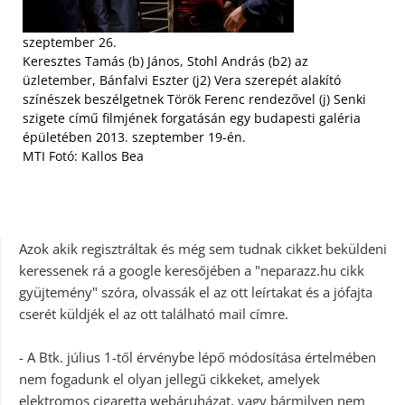
szeptember 26.
Keresztes Tamás (b) János, Stohl András (b2) az
üzletember, Bánfalvi Eszter (j2) Vera szerepét alakító
színészek beszélgetnek Török Ferenc rendezővel (j) Senki
szigete című filmjének forgatásán egy budapesti galéria
épületében 2013. szeptember 19-én.
MTI Fotó: Kallos Bea
Azok akik regisztráltak és még sem tudnak cikket beküldeni
keressenek rá a google keresőjében a "neparazz.hu cikk
gyüjtemény" szóra, olvassák el az ott leírtakat és a jófajta
cserét küldjék el az ott található mail címre.
- A Btk. július 1-től érvénybe lépő módosítása értelmében
nem fogadunk el olyan jellegű cikkeket, amelyek
elektromos cigaretta webáruházat, vagy bármilyen nem