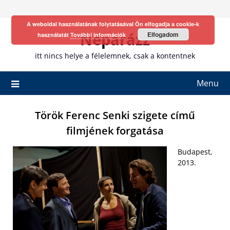
Skip
to
A weboldal használatának folytatásával Ön elfogadja a cookie-k
content
Neparázz
Elfogadom
használatát
További információk
itt nincs helye a félelemnek, csak a kontentnek
Menu
Török Ferenc Senki szigete című
filmjének forgatása
Budapest,
2013.