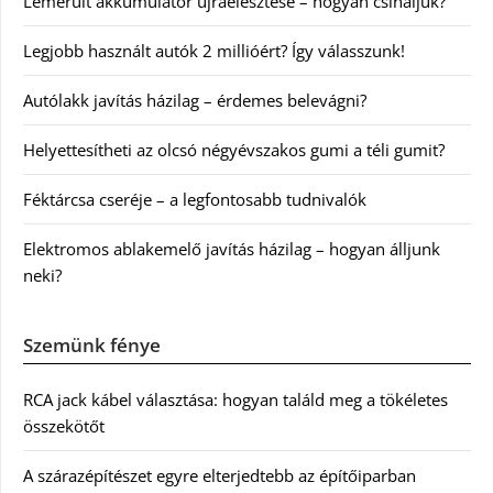
Lemerült akkumulátor újraélesztése – hogyan csináljuk?
Legjobb használt autók 2 millióért? Így válasszunk!
Autólakk javítás házilag – érdemes belevágni?
Helyettesítheti az olcsó négyévszakos gumi a téli gumit?
Féktárcsa cseréje – a legfontosabb tudnivalók
Elektromos ablakemelő javítás házilag – hogyan álljunk
neki?
Szemünk fénye
RCA jack kábel választása: hogyan találd meg a tökéletes
összekötőt
A szárazépítészet egyre elterjedtebb az építőiparban