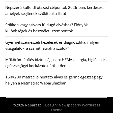
Népszerű külföldi utazási célpontok 2026-ban: kérdések,
amelyek segítenek szűkíteni a listát
Szilikon vagy szivacs füldugó alváshoz? Előnyök,
különbségek és használati szempontok
Gyermekszemészeti kezelések és diagnosztika: milyen
vizsgálatokra számíthatnak a szülők?
Műköröm építés biztonságosan: HEMA-allergia, higiénia és
egészségügyi kockázatok érthetően
160×200 matrac: pihentető alvás és gerinc egészség egy
helyen a Netmatrac Webáruházban
©2026 Neparázz
| Design:
Newspaperly WordPress
Theme