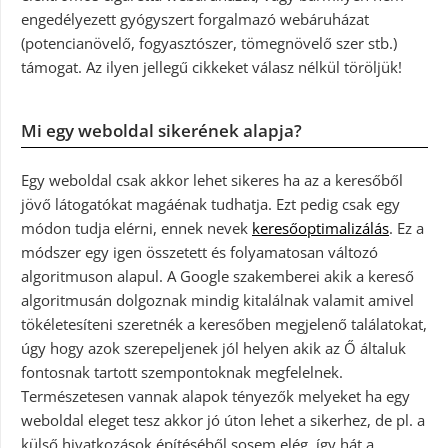
engedélyezett gyógyszert forgalmazó webáruházat
(potencianövelő, fogyasztószer, tömegnövelő szer stb.)
támogat. Az ilyen jellegű cikkeket válasz nélkül töröljük!
Mi egy weboldal sikerének alapja?
Egy weboldal csak akkor lehet sikeres ha az a keresőből
jövő látogatókat magáénak tudhatja. Ezt pedig csak egy
módon tudja elérni, ennek nevek
keresőoptimalizálás
. Ez a
módszer egy igen összetett és folyamatosan változó
algoritmuson alapul. A Google szakemberei akik a kereső
algoritmusán dolgoznak mindig kitalálnak valamit amivel
tökéletesíteni szeretnék a keresőben megjelenő találatokat,
úgy hogy azok szerepeljenek jól helyen akik az Ő általuk
fontosnak tartott szempontoknak megfelelnek.
Természetesen vannak alapok tényezők melyeket ha egy
weboldal eleget tesz akkor jó úton lehet a sikerhez, de pl. a
külső hivatkozások építéséből sosem elég, így hát a