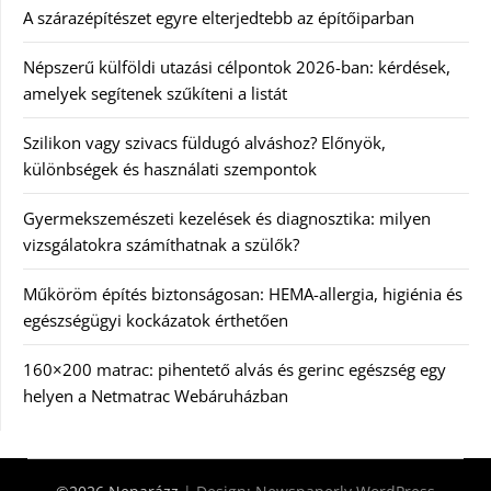
A szárazépítészet egyre elterjedtebb az építőiparban
Népszerű külföldi utazási célpontok 2026-ban: kérdések,
amelyek segítenek szűkíteni a listát
Szilikon vagy szivacs füldugó alváshoz? Előnyök,
különbségek és használati szempontok
Gyermekszemészeti kezelések és diagnosztika: milyen
vizsgálatokra számíthatnak a szülők?
Műköröm építés biztonságosan: HEMA-allergia, higiénia és
egészségügyi kockázatok érthetően
160×200 matrac: pihentető alvás és gerinc egészség egy
helyen a Netmatrac Webáruházban