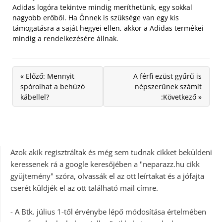
Adidas logóra tekintve mindig meríthetünk, egy sokkal
nagyobb erőből. Ha Önnek is szüksége van egy kis
támogatásra a saját hegyei ellen, akkor a Adidas termékei
mindig a rendelkezésére állnak.
« Előző: Mennyit
A férfi ezüst gyűrű is
spórolhat a behúzó
népszerűnek számít
kábellel?
:Következő »
Azok akik regisztráltak és még sem tudnak cikket beküldeni
keressenek rá a google keresőjében a "neparazz.hu cikk
gyüjtemény" szóra, olvassák el az ott leírtakat és a jófajta
cserét küldjék el az ott található mail címre.
- A Btk. július 1-től érvénybe lépő módosítása értelmében