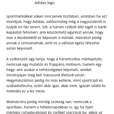
Adidas logo
sportmárkákkal sokan nincsenek tisztában, azonban ha azt
mondjuk, hogy Adidas, valószínűleg még a nagyszüleink is
tudják mi fán terem. Sőt, a három csíkból álló logót is bárki
kapásból felismeri, ami köszönhető egyrészt annak, hogy
már a kezdetektől ez képviseli a márkát, másrészt pedig
annak a színvonalnak, amit ez a vállalat egész létezése
során képviselt.
A szóbeszéd úgy tartja, hogy a háromcsíkos márkajelzés,
nemcsak egy mutatós és frappáns motívum, hanem egy
hegy, ami azokat a nehézségeket képviseli, amiket
mindnyájan meg kell másszunk életünk során.
Hegymászáshoz pedig mi más kellene, mint sportcipő és
szabadidőruha, ezért akár igaz, akár nem, igazán találó és
motiváló ez a kis mese.
Motivációra pedig mindig szükség van, nemcsak a
sportban, hanem a hétköznapokban is, így ha ilyen
márkájú ruhadarabokat és cipőket szerzünk be, akkor az