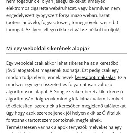
nem fogadunk el olyan jellegű cikkeket, amelyek
elektromos cigaretta webáruházat, vagy bármilyen nem
engedélyezett gyógyszert forgalmazó webáruházat
(potencianövelő, fogyasztószer, tömegnövelő szer stb.)
támogat. Az ilyen jellegű cikkeket válasz nélkül töröljük!
Mi egy weboldal sikerének alapja?
Egy weboldal csak akkor lehet sikeres ha az a keresőből
jövő látogatókat magáénak tudhatja. Ezt pedig csak egy
módon tudja elérni, ennek nevek
keresőoptimalizálás
. Ez a
módszer egy igen összetett és folyamatosan változó
algoritmuson alapul. A Google szakemberei akik a kereső
algoritmusán dolgoznak mindig kitalálnak valamit amivel
tökéletesíteni szeretnék a keresőben megjelenő találatokat,
úgy hogy azok szerepeljenek jól helyen akik az Ő általuk
fontosnak tartott szempontoknak megfelelnek.
Természetesen vannak alapok tényezők melyeket ha egy