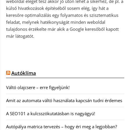
weboldal eleget tesz akkor jó úton lehet a sikerhez, de pl. a
külső hivatkozások építéséből sosem elég, így hát a
keresőre optimalizálás egy folyamatos és szisztematikus
feladat, melynek hatékonyságát minden weboldal
tulajdonos érzékelte már akik a Google keresőből kapott
már látogatót.
Autóklíma
Váltó olajcsere – erre figyeljünk!
Amit az automata váltó használata kapcsán tudni érdemes
A SEO101 a kulcsszókutatásban is nagyágyú!
Autópálya matrica tervezés – hogy éri meg a legjobban?