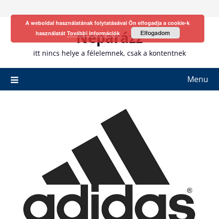
Skip
to
A weboldal használatának folytatásával Ön elfogadja a cookie-k
content
Neparázz
Elfogadom
használatát
További információk
itt nincs helye a félelemnek, csak a kontentnek
Menu